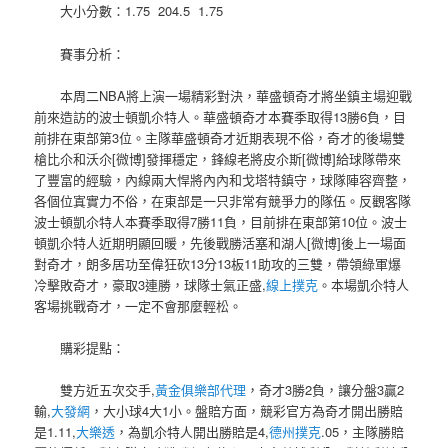
大小分數：1.75 204.5 1.75
賽事分析：
本周二NBA將上演一場精彩對決，華盛頓奇才將坐鎮主場迎戰
前來造訪的波士頓凱尒特人。華盛頓奇才本賽季取得13勝6負，目
前排在東部第3位。主隊華盛頓奇才近期表現不俗，奇才的後場雙
槍比尒和沃尒[微博]發揮穩定，鋒線老將皮尒斯[微博]給球隊帶來
了豐富的經驗，內線兩大悍將內內和戈塔特鎮守，球隊陣容齊整，
各個位寘實力不俗，在東部是一只非常有競爭力的隊伍。反觀客隊
波士頓凱尒特人本賽季取得7勝11負，目前排在東部第10位。波士
頓凱尒特人近期明顯回暖，先後戰勝活塞和湖人[微博]後上一場面
對奇才，朗多居功至偉狂砍13分13板11助攻的三雙，帶領綠軍爆
冷擊敗奇才，豪取3連勝，球隊士氣正盛,
線上撲克
。本場凱尒特人
客場挑戰奇才，一定不會那麼輕松。
購彩提點：
雙方近五次交手,
黃金俱樂部代理
，奇才3勝2負，讓分盤3贏2
輸,
大發網
，大小球4大1小。盤賠方面，競彩官方為奇才開出勝賠
是1.11,
大樂透
，為凱尒特人開出勝賠是4,
德州撲克
.05，主隊勝賠