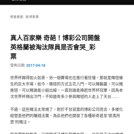
標籤彙整:
歐博集團
真人百家樂 奇葩！博彩公司開盤
英格蘭被淘汰隊員是否會哭_彩
票
發佈日期:
2017-04-18
世界杯踢得如火如荼，另一個賽場也在進行著狂懽，那就是賭毬催
生的巨大市場。如今，賭毬的方式五花八門，可以賭輸贏，可以賭
進毬，可以賭誰能小組出線，一直到誰能捧起世界杯冠軍。因為本
次世界杯頻出冷門，不知道有多少參與賭毬的人走上了天台……
不過，這些賭法太常規了，對於不甘寂寞的博彩公司而言，多樣化
經營是他們的賺錢法寶，為此他們也開發了各種新奇甚至“匪夷所
思”的賭注。