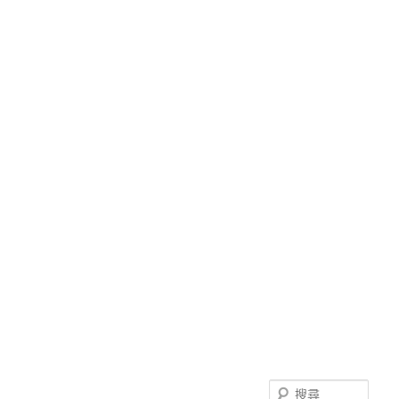
跳
跳
至
至
搜