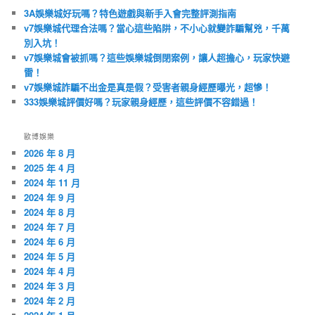
3A娛樂城好玩嗎？特色遊戲與新手入會完整評測指南
v7娛樂城代理合法嗎？當心這些陷阱，不小心就變詐騙幫兇，千萬
別入坑！
v7娛樂城會被抓嗎？這些娛樂城倒閉案例，讓人超擔心，玩家快避
雷！
v7娛樂城詐騙不出金是真是假？受害者親身經歷曝光，超慘！
333娛樂城評價好嗎？玩家親身經歷，這些評價不容錯過！
歐博娛樂
2026 年 8 月
2025 年 4 月
2024 年 11 月
2024 年 9 月
2024 年 8 月
2024 年 7 月
2024 年 6 月
2024 年 5 月
2024 年 4 月
2024 年 3 月
2024 年 2 月