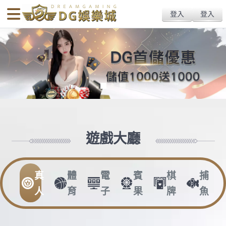
body{overflow:hidden !important;}