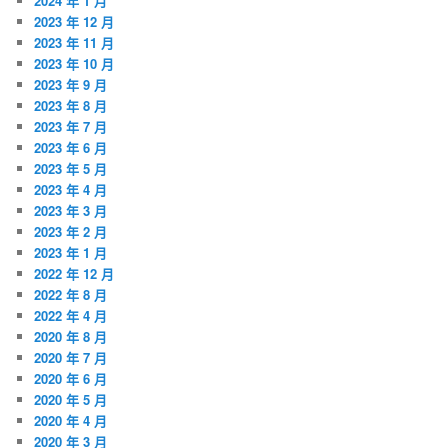
2024 年 1 月
2023 年 12 月
2023 年 11 月
2023 年 10 月
2023 年 9 月
2023 年 8 月
2023 年 7 月
2023 年 6 月
2023 年 5 月
2023 年 4 月
2023 年 3 月
2023 年 2 月
2023 年 1 月
2022 年 12 月
2022 年 8 月
2022 年 4 月
2020 年 8 月
2020 年 7 月
2020 年 6 月
2020 年 5 月
2020 年 4 月
2020 年 3 月