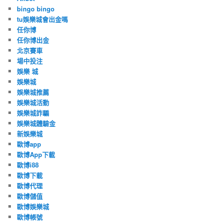
bingo bingo
tu娛樂城會出金嗎
任你博
任你博出金
北京賽車
場中投注
娛樂 城
娛樂城
娛樂城推薦
娛樂城活動
娛樂城詐騙
娛樂城體驗金
新娛樂城
歐博app
歐博App下載
歐博i88
歐博下載
歐博代理
歐博儲值
歐博娛樂城
歐博帳號