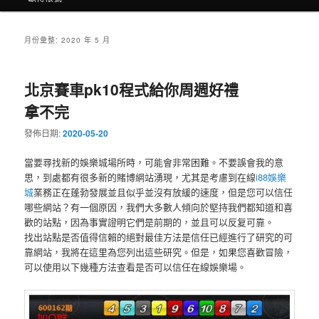
月份彙整:
2020 年 5 月
北京賽車pk10程式給你周週好禮
拿不完
發佈日期:
2020-05-20
當要尋找新的娛樂城場所時，可能會非常困難。不要誤會我的意
思，到處都有很多新的賭博網站湧現，尤其是考慮到在線
i88娛樂
城
業務正在蓬勃發展並且似乎並沒有放緩的速度，但是您可以信任
哪些網站？有一個原因，我們大多數人傾向於堅持我們都知道和喜
歡的站點，因為事實證明它們是前期的，並且可以反复可靠。
找出站點是否值得信賴的絕對最佳方法是信任已經進行了研究的可
靠網站，我將在這里為您列出這些研究。但是，如果您喜歡冒險，
可以使用以下幾種方法查看是否可以信任在線娛樂場。