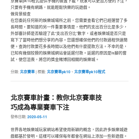
京賽車pk10程式提供手機的裝置下載，玩家可以更加方便的下注，
只要有手機有網路，就能輕鬆快樂的玩遊戲。
做背景檢查
在您委託任何新的娛樂城場所之前，您需要查看它們已經運營了多
長時間。要知道的另一件重要事情是，他們的支出百分比是多少，
外部審計師是否驗證了此“支出百分比”數字，或者娛樂城是否只是
寫下了當時他們想分享的內容。您還想確保他們的付款過程快速簡
便。查詢付款要花多長時間以及他們有什麼提款方法。不幸的是，
已知有幾個狡猾的娛樂城網站會延遲付款。延遲的原因是is腳的嘗
試，使您沮喪，將您的獎金賭博回相關的娛樂城。
分類:
北京賽車
|
標籤:
北京賽車pk10
、
北京賽車pk10程式
北京賽車計畫：教你北京賽車技
巧成為專業賽車下注
發佈日期:
2020-05-11
世界各地娛樂城玩家網站希望使用新穎的概念，因此許多娛樂城遊
戲都基於發明。這樣可以確保每年都會在網站上添加一些新遊戲。