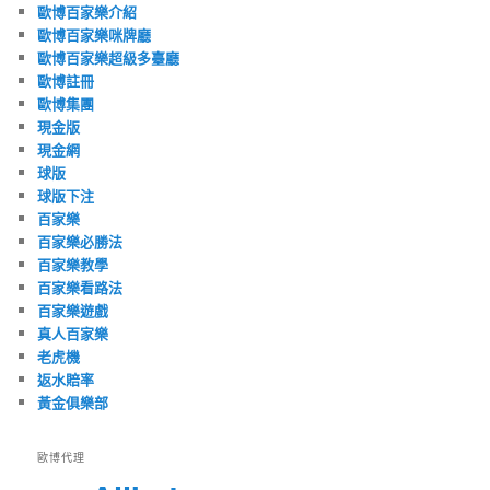
歐博百家樂介紹
歐博百家樂咪牌廳
歐博百家樂超級多臺廳
歐博註冊
歐博集團
現金版
現金網
球版
球版下注
百家樂
百家樂必勝法
百家樂教學
百家樂看路法
百家樂遊戲
真人百家樂
老虎機
返水賠率
黃金俱樂部
歐博代理