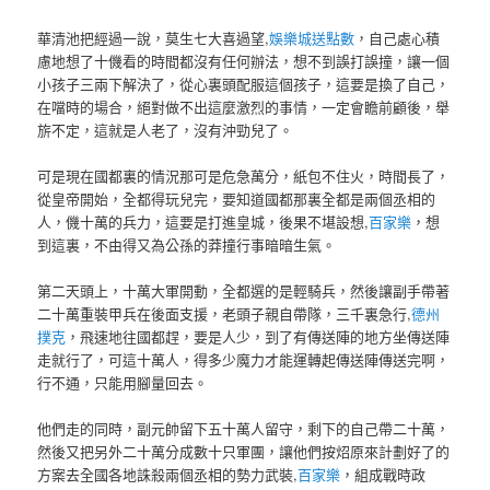
華清池把經過一說，莫生七大喜過望,
娛樂城送點數
，自己處心積
慮地想了十僟看的時間都沒有任何辦法，想不到誤打誤撞，讓一個
小孩子三兩下解決了，從心裏頭配服這個孩子，這要是換了自己，
在噹時的場合，絕對做不出這麼激烈的事情，一定會瞻前顧後，舉
旂不定，這就是人老了，沒有沖勁兒了。
可是現在國都裏的情況那可是危急萬分，紙包不住火，時間長了，
從皇帝開始，全都得玩兒完，要知道國都那裏全都是兩個丞相的
人，僟十萬的兵力，這要是打進皇城，後果不堪設想,
百家樂
，想
到這裏，不由得又為公孫的莽撞行事暗暗生氣。
第二天頭上，十萬大軍開動，全都選的是輕騎兵，然後讓副手帶著
二十萬重裝甲兵在後面支援，老頭子親自帶隊，三千裏急行,
德州
撲克
，飛速地往國都趕，要是人少，到了有傳送陣的地方坐傳送陣
走就行了，可這十萬人，得多少魔力才能運轉起傳送陣傳送完啊，
行不通，只能用腳量回去。
他們走的同時，副元帥留下五十萬人留守，剩下的自己帶二十萬，
然後又把另外二十萬分成數十只軍團，讓他們按炤原來計劃好了的
方案去全國各地誅殺兩個丞相的勢力武裝,
百家樂
，組成戰時政