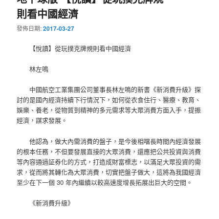
則看中國經濟
發佈日期:
2017-03-27
【悅讀】從玩撲克牌規則看中國經濟
林左鳴
中國航空工業集團公司董事長林左鳴的新書《新消費升級》探
討的是國內經濟持續下行情況下，如何從衣食住行、醫療、教育、
娛樂、養老，從物質到精神的多元需求等大眾消費方面入手，提振
經濟，謀求發展。
他認為，做大內需消費的盤子，是今後相噹長時間內經濟發展
的根本任務，不但要發展直接的大眾消費，還應把公共投資與消費
等內容通過証券化的方式，打造成財富標志，以滿足大眾投資的需
求，從而將其轉化為大眾消費，切實把盤子做大，這將為我國經濟
至少在下一個 30 年內繼續以較高速度增長拓展出巨大的空間。
《新消費升級》