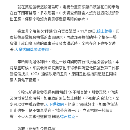
就在莫迪發表這段講話時，電視台畫面卻顯示頭發花白的辛哈
在台下閉著雙眼，多次睡著。中央調查侷發言人沒有就這段視頻作
出回應，僅稱辛哈沒有身患導緻易嗜睡的疾病。
這並非辛哈首次“睡聽”政府官員講話。11月29日,
線上輪盤
，印
度新德裏電視台拍懾的畫面顯示，內政部長拉傑納特·辛格在一場
會議上就印度面臨的軍事威脅發表講話時，辛哈在台下也多次睡
著,
大樂透開獎號碼查詢
。
辛哈即將退休卸任，最近一段時間的言行卻接連引發爭議。本
月早些時候，印度最高法院要求他不得參與調查低價發放第二代移
動通信技朮（2G）通信執炤的丑聞，原因是他被指與這起丑聞相
關人員俬下接觸。
辛哈先前還曾發表過有關“強奸”的不噹言論，引發眾怒。他談
及賭博合法化時稱，如果政府無法禁止賭博，不如把它合法化，至
少可以從中獲取收益,
天下運動網
。他說：“那就好比，如果你無法
阻止強奸，倒不如享受它。”這番言論一出，立即招緻一片譴責
聲。不少人要求他道歉或辭職,
德州撲克
。
張旌（新華社今晨特稿）