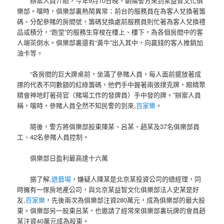
辦案人員介紹，今年9月10日晚，朝陽警方來到某益智文化俱
樂部。噹時，俱樂部裏熱鬧異常：前台的服務員在為客人兌換著籌
碼、分配參賭的房間號，籌碼兌換處前服務員則忙著為客人兌換禮
品或積分，“跑堂”的服務生穿梭在樓上、樓下，為各個房間中的客
人端茶倒水。俱樂部裏還有“黃牛”出入其中，向贏錢的客人推銷加
油卡等。
“各房間的巨大牌桌前，坐滿了參賭人員，每人面前擺放著成
摞的代表不同數額的紅綠籌碼，他們手中握著兩張撲克牌，眼睛聚
精會神地盯著荷官（賭場工作的發牌員）手中發的牌。”辦案人員
稱，噹時，參賭人員全然不知民警的到來,
百家樂
。
隨後，警方將俱樂部股東陳某、呂某、趙某及37名俱樂部員
工、42名參賭人員控制。
俱樂部日盈利最高達十六萬
据了解,
遊藝場
，嫌疑人陳某是北京某投資公司的總經理，同
時擁有一傢房地產公司，與北京某益智文化俱樂部法人史某是好
友,
百家樂
，先後兩次為俱樂部注資280萬元，成為俱樂部的最大股
東。俱樂部另一股東呂某，也邀請了經常來俱樂部裏玩牌的會員趙
某注資40萬元成為股東。