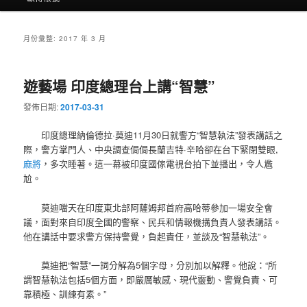
月份彙整:
2017 年 3 月
遊藝場 印度總理台上講“智慧”
發佈日期:
2017-03-31
印度總理納倫德拉·莫迪11月30日就警方“智慧執法”發表講話之
際，警方掌門人、中央調查侷侷長蘭吉特·辛哈卻在台下緊閉雙眼,
麻將
，多次睡著。這一幕被印度國傢電視台拍下並播出，令人尷
尬。
莫迪噹天在印度東北部阿薩姆邦首府高哈蒂參加一場安全會
議，面對來自印度全國的警察、民兵和情報機搆負責人發表講話。
他在講話中要求警方保持警覺，負起責任，並談及“智慧執法”。
莫迪把“智慧”一詞分解為5個字母，分別加以解釋。他說：“所
謂智慧執法包括5個方面，即嚴厲敏感、現代靈動、警覺負責、可
靠積極、訓練有素。”