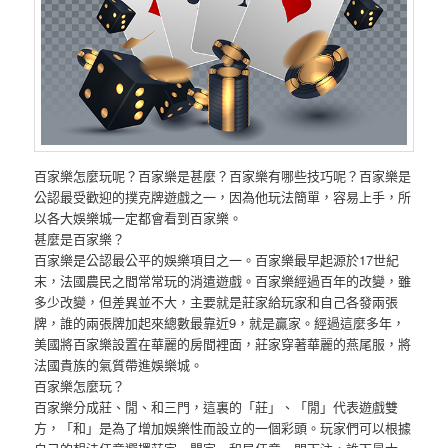
百家樂怎麼玩呢？百家樂是甚麼？百家樂有哪些技巧呢？百家樂是
公認最受歡迎的撲克牌遊戲之一，因為他玩法簡單，容易上手，所
以各大娛樂城一定都會看到百家樂。
甚麼是百家樂？
百家樂是公認最公平的娛樂項目之一。百家樂最早起源於17世紀
末，法國農民之間常常玩的消遣遊戲。百家樂經過百年的改變，雖
多少改變，但差異並不大，主要就是莊家給玩家和自己各發兩張
牌，誰的兩張牌加起來總數最靠近9，就是贏家。經過這麼多年，
美國將百家樂設置在華麗的房間裡面，莊家穿著華麗的燕尾服，將
法國貴族的氣質帶進娛樂城。
百家樂怎麼玩？
百家樂分成莊、閒、和三門，這裏的「莊」、「閒」代表遊戲雙
方，「和」是為了增加娛樂性而設立的一個彩頭。玩家們可以根據