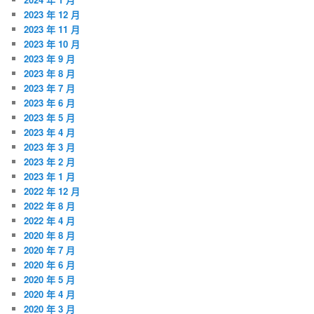
2023 年 12 月
2023 年 11 月
2023 年 10 月
2023 年 9 月
2023 年 8 月
2023 年 7 月
2023 年 6 月
2023 年 5 月
2023 年 4 月
2023 年 3 月
2023 年 2 月
2023 年 1 月
2022 年 12 月
2022 年 8 月
2022 年 4 月
2020 年 8 月
2020 年 7 月
2020 年 6 月
2020 年 5 月
2020 年 4 月
2020 年 3 月