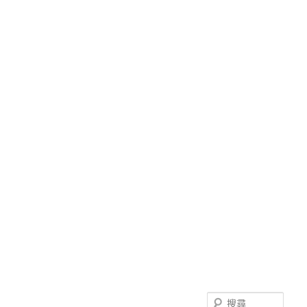
跳
跳
至
至
搜