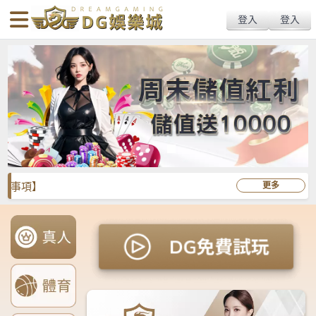
body{overflow:hidden !important;}