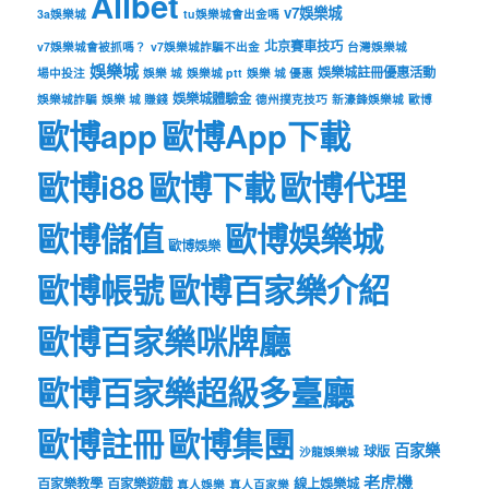
Allbet
v7娛樂城
3a娛樂城
tu娛樂城會出金嗎
北京賽車技巧
v7娛樂城會被抓嗎？
v7娛樂城詐騙不出金
台灣娛樂城
娛樂城
娛樂城註冊優惠活動
場中投注
娛樂 城
娛樂城 ptt
娛樂 城 優惠
娛樂城體驗金
娛樂城詐騙
娛樂 城 賺錢
德州撲克技巧
新濠鋒娛樂城
歐博
歐博app
歐博App下載
歐博i88
歐博下載
歐博代理
歐博儲值
歐博娛樂城
歐博娛樂
歐博帳號
歐博百家樂介紹
歐博百家樂咪牌廳
歐博百家樂超級多臺廳
歐博註冊
歐博集團
百家樂
球版
沙龍娛樂城
老虎機
百家樂教學
百家樂遊戲
線上娛樂城
真人娛樂
真人百家樂