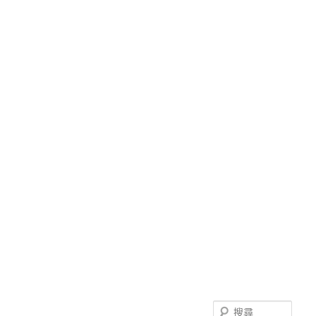
跳
跳
至
至
搜