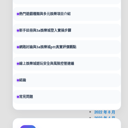
2024 年 5 月
2024 年 4 月
熱門遊戲種類與多元娛樂項目介紹
2024 年 3 月
2024 年 2 月
2024 年 1 月
新手註冊與3a娛樂城登入實操步驟
2023 年 12 月
2023 年 11 月
2023 年 10 月
網路討論與3a娛樂城ptt真實評價觀點
2023 年 9 月
2023 年 8 月
2023 年 7 月
線上娛樂城遊玩安全與風險控管建議
2023 年 6 月
2023 年 5 月
結論
2023 年 4 月
2023 年 3 月
2023 年 2 月
常見問題
2023 年 1 月
2022 年 12 月
2022 年 8 月
2022 年 4 月
2020 年 8 月