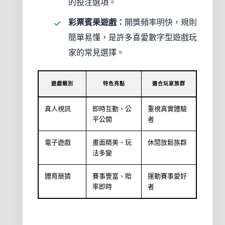
的投注選項。
百家樂遊戲
真人百家樂
彩票賓果遊戲：
開獎頻率明快，規則
老虎機
簡單易懂，是許多喜愛數字型遊戲玩
返水賠率
黃金俱樂部
家的常見選擇。
歐博代理
遊戲類別
特色亮點
適合玩家族群
Allbet
真人視訊
即時互動、公
重視真實體驗
tu娛樂城會出金
平公開
者
嗎
v7娛樂城
電子遊戲
畫面精美、玩
休閒放鬆族群
v7娛樂城代理合
法多變
法嗎？
v7娛樂城會被抓
體育競猜
賽事豐富、賠
運動賽事愛好
嗎？
率即時
者
v7娛樂城詐騙不
出金
北京賽車技巧
台灣娛樂城