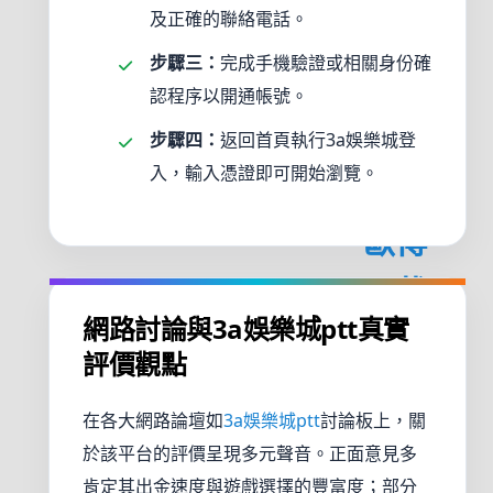
及正確的聯絡電話。
App
步驟三：
完成手機驗證或相關身份確
下載
認程序以開通帳號。
歐博
步驟四：
返回首頁執行3a娛樂城登
入，輸入憑證即可開始瀏覽。
i88
歐博
下載
網路討論與3a娛樂城ptt真實
歐博
評價觀點
代理
在各大網路論壇如
3a娛樂城ptt
討論板上，關
歐博
於該平台的評價呈現多元聲音。正面意見多
肯定其出金速度與遊戲選擇的豐富度；部分