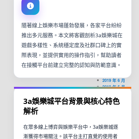
2020 年 7 月
2020 年 6 月
2020 年 5 月
2020 年 4 月
隨著線上娛樂市場蓬勃發展，各家平台紛紛
2020 年 3 月
2020 年 2 月
推出多元服務。本文將客觀剖析3a娛樂城在
2020 年 1 月
遊戲多樣性、系統穩定度及社群口碑上的實
2019 年 12 月
2019 年 11 月
際表現，並提供實用的操作指引，幫助讀者
2019 年 10 月
在接觸平台前建立完整的認知與防範意識。
2019 年 8 月
2019 年 7 月
2019 年 6 月
2019 年 5 月
2019 年 1 月
3a娛樂城平台背景與核心特色
2018 年 11 月
2017 年 4 月
解析
2017 年 3 月
2017 年 2 月
2017 年 1 月
在眾多線上博弈與娛樂平台中，3a娛樂城逐
2016 年 12 月
漸獲得市場關注。該平台主打直覺的使用者
2016 年 11 月