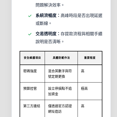
歐博
問題解決效率。
系統流暢度：
高峰時段是否出現延遲
註冊
或斷線。
歐博
交易透明度：
存提款流程與相關手續
集團
說明是否清晰。
球版
沙龍娛樂城
安全維護項目
具體防範作法
重要程度
百家樂
百家樂教學
密碼強度
混合英數字與符
高
百家樂遊戲
號定期更換
真人娛樂
真人百家樂
預算控管
設立停損點不追
極高
線上娛樂城
加資金
老虎機
註冊送體驗金
第三方連結
僅透過官方認證
高
電子遊樂場
網址造訪