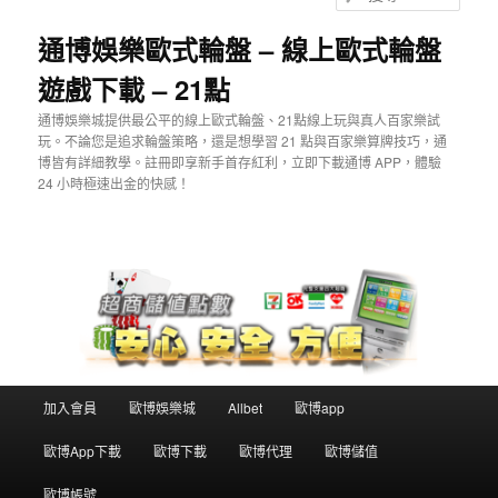
主
輔
尋
要
助
通博娛樂歐式輪盤 – 線上歐式輪盤
內
內
遊戲下載 – 21點
容
容
通博娛樂城提供最公平的線上歐式輪盤、21點線上玩與真人百家樂試
玩。不論您是追求輪盤策略，還是想學習 21 點與百家樂算牌技巧，通
博皆有詳細教學。註冊即享新手首存紅利，立即下載通博 APP，體驗
24 小時極速出金的快感！
主
加入會員
歐博娛樂城
Allbet
歐博app
要
選
歐博App下載
歐博下載
歐博代理
歐博儲值
單
歐博帳號