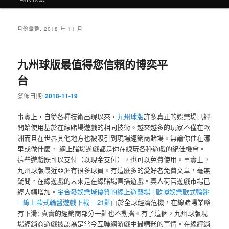
月份彙整:
2018 年 11 月
九州球版最值得您信賴的博奕平
台
發佈日期:
2018-11-19
事實上，自從各種技術出現以來，
九州球版
許多真正的娛樂場已經
開始使用基於在線賭場遊戲的相同技術。越來越多的玩家不僅在歐
洲而且在世界其他地方也被吸引到現場經銷商賭場。無論你住在哪
里或做什麼， 網上賭場遊戲都是你在線玩各種遊戲的絕佳機會。
這些遊戲既可以支付（以現金支付），也可以免費使用。事實上，
九州球版最近亞洲有很多球員。有這麼多的愛好者免費文章，毫無
疑問，在線遊戲的未來是在線賭場直播遊戲。真人荷官遊戲市場已
經大幅增加。
金合發娛樂城優質的線上遊藝場 | 歐博娛樂歐式輪盤
– 線上歐式輪盤遊戲下載 – 21點
由於全球經濟危機，在線賭場業略
有下滑; 真實的經銷商部分一點也不動搖。有了這個，九州球版現
場經銷商遊戲被認為是當今互聯網游戲中最糟糕的事情。在線經銷