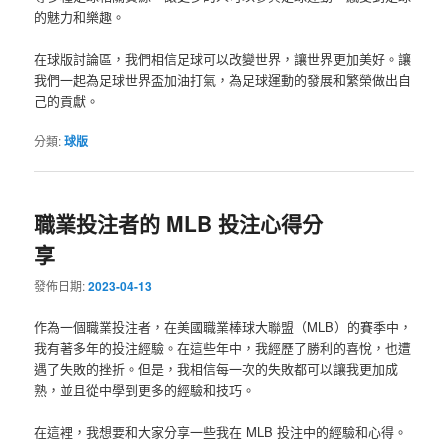
的魅力和樂趣。
在球版討論區，我們相信足球可以改變世界，讓世界更加美好。讓
我們一起為足球世界盃加油打氣，為足球運動的發展和繁榮做出自
己的貢獻。
分類:
球版
職業投注者的 MLB 投注心得分
享
發佈日期:
2023-04-13
作為一個職業投注者，在美國職業棒球大聯盟（MLB）的賽季中，
我有著多年的投注經驗。在這些年中，我經歷了勝利的喜悅，也遭
遇了失敗的挫折。但是，我相信每一次的失敗都可以讓我更加成
熟，並且從中學到更多的經驗和技巧。
在這裡，我想要和大家分享一些我在 MLB 投注中的經驗和心得。