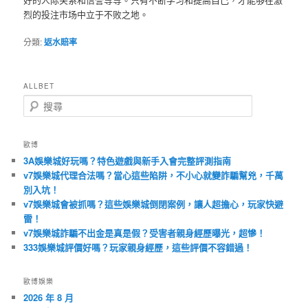
烈的投注市场中立于不败之地。
分類:
返水賠率
ALLBET
搜
尋
歐博
3A娛樂城好玩嗎？特色遊戲與新手入會完整評測指南
v7娛樂城代理合法嗎？當心這些陷阱，不小心就變詐騙幫兇，千萬
別入坑！
v7娛樂城會被抓嗎？這些娛樂城倒閉案例，讓人超擔心，玩家快避
雷！
v7娛樂城詐騙不出金是真是假？受害者親身經歷曝光，超慘！
333娛樂城評價好嗎？玩家親身經歷，這些評價不容錯過！
歐博娛樂
2026 年 8 月