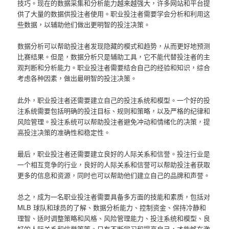
技巧。现在的数据采集和分析能力越来越强大，许多网站和平台提
供了大量的数据供投注者使用。职业投注者需要学会分析和利用这
些数据，以辅助他们做出更明智的投注决策。
数据分析可以帮助投注者发现隐藏的模式和趋势，从而更好地预测
比赛结果。但是，数据分析只是辅助工具，它不能代替投注者的主
观判断和分析能力。职业投注者需要结合自己的经验和知识，综合
考虑各种因素，做出最明智的投注决策。
此外，职业投注者还需要建立自己的投注系统和模型。一个好的投
注系统需要包括明确的投注目标、规则和策略，以及严格的纪律和
风险管理。投注系统可以帮助投注者避免冲动和情绪化的决策，提
高投注决策的准确性和稳定性。
最后，职业投注者还需要建立良好的人际关系和信誉。投注行业是
一个相互竞争的行业，良好的人际关系和信誉可以帮助投注者获取
更多的信息和资源，同时也可以帮助他们建立自己的品牌和声誉。
总之，成为一名职业投注者需要具备多方面的技能和素质，包括对
MLB 球队和球员的了解、数据分析能力、控制资金、保持冷静和
理智、适时调整策略和风格、风险管理能力、投注系统和模型、良
好的人际关系和信誉等等。只有不断学习和提高自己，才能够在激