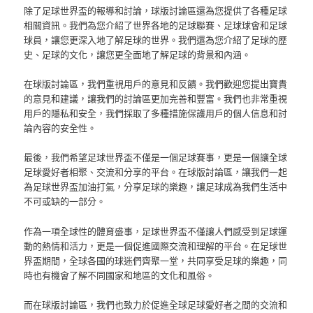
除了足球世界盃的報導和討論，球版討論區還為您提供了各種足球
相關資訊。我們為您介紹了世界各地的足球聯賽、足球球會和足球
球員，讓您更深入地了解足球的世界。我們還為您介紹了足球的歷
史、足球的文化，讓您更全面地了解足球的背景和內涵。
在球版討論區，我們重視用戶的意見和反饋。我們歡迎您提出寶貴
的意見和建議，讓我們的討論區更加完善和豐富。我們也非常重視
用戶的隱私和安全，我們採取了多種措施保護用戶的個人信息和討
論內容的安全性。
最後，我們希望足球世界盃不僅是一個足球賽事，更是一個讓全球
足球愛好者相聚、交流和分享的平台。在球版討論區，讓我們一起
為足球世界盃加油打氣，分享足球的樂趣，讓足球成為我們生活中
不可或缺的一部分。
作為一項全球性的體育盛事，足球世界盃不僅讓人們感受到足球運
動的熱情和活力，更是一個促進國際交流和理解的平台。在足球世
界盃期間，全球各國的球迷們齊聚一堂，共同享受足球的樂趣，同
時也有機會了解不同國家和地區的文化和風俗。
而在球版討論區，我們也致力於促進全球足球愛好者之間的交流和