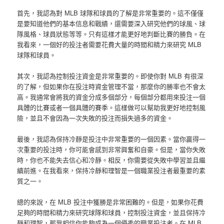
首先，我認為對 MLB 球隊和球員的了解是非常重要的。這不僅僅
是要知道他們的基本信息和戰績，還需要深入研究他們的球風、球
隊風格、球員狀態等等。只有這樣才能更好地判斷比賽的勝負。在
我看來，一個好的投注者需要花費大量的時間和精力來研究 MLB
球隊和球員。
其次，我認為控制投注資金是非常重要的。即使你對 MLB 有很深
的了解，但如果你在投注時資金管理不當，那麼你的勝率也不會太
高。我通常會將我的資金分成多個部分，每個部分都用來投注一個
具體的比賽或者一個具體的賽季。這樣做可以幫助我更好地控制風
險，並且不會因為一次失敗的投注而損失過多的資金。
最後，我認為保持冷靜是投注中非常重要的一個因素。當你贏得一
次重要的投注時，你可能會感到非常興奮和自豪。但是，當你失敗
時，你也不能失去信心和冷靜。相反，你需要從失敗中學習並且繼
續前進。在我看來，保持冷靜和理智是一個職業投注者最重要的素
質之一。
總的來說，在 MLB 投注中獲勝是非常困難的。但是，如果你花費
足夠的時間和精力來研究球隊和球員，控制投注資金，並且保持冷
靜和理智，那我相信你能夠成為一個優秀的職業投注者。在 MLB