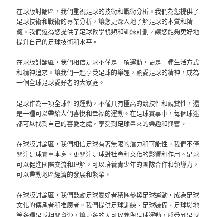
在球版討論區，我們重視足球的技術和戰術分析。我們為您提供了
足球技術和戰術的專業分析，讓您更深入地了解足球的本質和精
髓。我們還為您提供了足球教學視頻和訓練計劃，讓您能夠更好地
提升自己的足球技術和水平。
在球版討論區，我們相信足球不僅是一項運動，更是一種生活方式
和精神追求。讓我們一起享受足球的樂趣，熱愛足球的精神，成為
一個全球足球愛好者的大家庭。
足球作為一項全球性的運動，不僅具有極高的競技性和觀賞性，還
是一種可以帶給人們喜悅和幸福的運動。在足球賽事中，每個球迷
都可以找到自己的喜愛之處，享受到足球帶來的樂趣和興奮。
在球版討論區，我們相信足球有著無限的潛力和可能性。我們不僅
關注足球賽事本身，更關注足球對社會和文化的影響和作用。足球
可以促進國際交流和理解，可以培養青少年的團隊合作和領導力，
可以帶動地區經濟的發展和繁榮。
在球版討論區，我們鼓勵足球愛好者積極參與足球運動，成為足球
文化的傳承者和推廣者。我們提供足球訓練、足球裝備、足球場地
等多種足球相關資源，讓更多的人可以參與足球運動，感受到足球