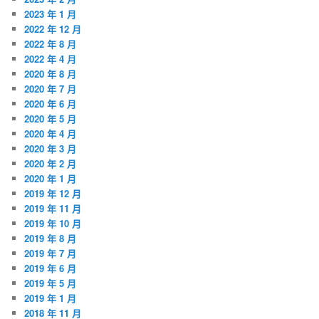
2023 年 1 月
2022 年 12 月
2022 年 8 月
2022 年 4 月
2020 年 8 月
2020 年 7 月
2020 年 6 月
2020 年 5 月
2020 年 4 月
2020 年 3 月
2020 年 2 月
2020 年 1 月
2019 年 12 月
2019 年 11 月
2019 年 10 月
2019 年 8 月
2019 年 7 月
2019 年 6 月
2019 年 5 月
2019 年 1 月
2018 年 11 月