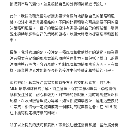
捕捉到市場的變化，並且根據自己的分析和判斷進行投注。
此外，我認為職業投注者還需要學會適時地調整自己的策略和風
格。投注市場是非常複雜的，不同的比賽和場次可能需要不同的投
注策略和風格。一個好的職業投注者需要根據自己的經驗和市場情
況來適時地調整自己的策略和風格，以最大程度地提高勝率和回報
率。
最後，我想強調的是，投注是一種風險和收益並存的活動。職業投
注者需要有足夠的風險意識和風險管理能力。這包括了對自己的投
注風險進行評估、分散風險、控制風險和規避風險等方面。只有這
樣，職業投注者才能夠在長期的投注中保持穩定和持續的回報。
總的來說，職業投注者需要擁有多方面的技能和素質，包括對
MLB 球隊和球員的了解、資金管理、保持冷靜和理智、學會將情
感和投注分開、耐心和毅力、對市場的敏銳度、適時地調整策略和
風格，以及風險管理能力等等。如果你能夠學會並且運用這些技能
和素質，相信你一定能夠成為一個成功的職業投注者，在 MLB 投
注中獲得穩定和持續的回報。
除了以上提到的技巧和素质，职业投注者还需要掌握一些数据分析