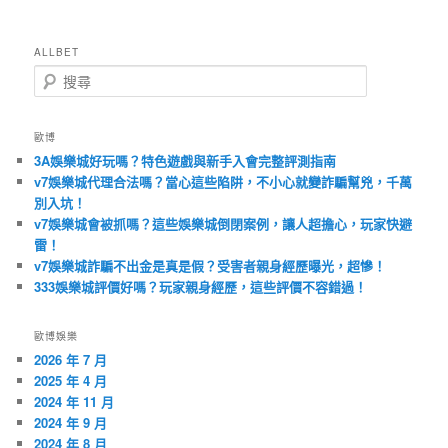
ALLBET
搜
尋
歐博
3A娛樂城好玩嗎？特色遊戲與新手入會完整評測指南
v7娛樂城代理合法嗎？當心這些陷阱，不小心就變詐騙幫兇，千萬
別入坑！
v7娛樂城會被抓嗎？這些娛樂城倒閉案例，讓人超擔心，玩家快避
雷！
v7娛樂城詐騙不出金是真是假？受害者親身經歷曝光，超慘！
333娛樂城評價好嗎？玩家親身經歷，這些評價不容錯過！
歐博娛樂
2026 年 7 月
2025 年 4 月
2024 年 11 月
2024 年 9 月
2024 年 8 月