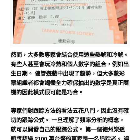
然而，大多數專家會結合使用這些熱號和冷號。
有些人甚至會玩冷熱和個人數字的組合，例如出
生日期。 儘管遊戲中出現了趨勢，但大多數彩
票組織者都會竭盡全力確保抽出的數字是真正隨
機的因此模式很可能是巧合。
專家們對跟踪方法的看法五花八門，因此沒有確
切的跟踪公式。 一旦理解了頻率分析的概念，
就可以開發自己的跟踪公式。 第一個德州樂透
頭獎超過 2100 萬台幣的贏家是一名追踪者。 得