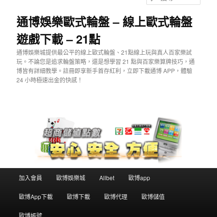
主
輔
尋
要
助
通博娛樂歐式輪盤 – 線上歐式輪盤
內
內
遊戲下載 – 21點
容
容
通博娛樂城提供最公平的線上歐式輪盤、21點線上玩與真人百家樂試
玩。不論您是追求輪盤策略，還是想學習 21 點與百家樂算牌技巧，通
博皆有詳細教學。註冊即享新手首存紅利，立即下載通博 APP，體驗
24 小時極速出金的快感！
主
加入會員
歐博娛樂城
Allbet
歐博app
要
選
歐博App下載
歐博下載
歐博代理
歐博儲值
單
歐博帳號