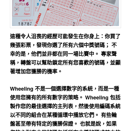
這種令人沮喪的經歷可能發生在你身上：你買了
幾張彩票，發現你選了所有六個中獎號碼； 不
幸的是，他們並非都在同一場比賽中。 專家聲
稱，轉盤可以幫助鎖定所有您喜歡的號碼，並顯
著增加您獲勝的機率。
Wheeling 不是一個選擇數字的系統，而是一種
使用您擁有的所有數字的策略。 Wheeling 包括
製作您的最佳選擇的主列表，然後使用編碼系統
以不同的組合在某種循環中播放它們。 有些輪
盤甚至帶有特定的獲勝保證。 也就是說，如果