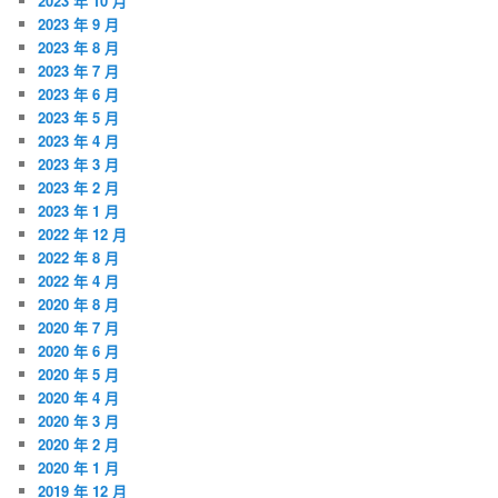
2023 年 10 月
2023 年 9 月
2023 年 8 月
2023 年 7 月
2023 年 6 月
2023 年 5 月
2023 年 4 月
2023 年 3 月
2023 年 2 月
2023 年 1 月
2022 年 12 月
2022 年 8 月
2022 年 4 月
2020 年 8 月
2020 年 7 月
2020 年 6 月
2020 年 5 月
2020 年 4 月
2020 年 3 月
2020 年 2 月
2020 年 1 月
2019 年 12 月