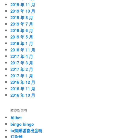
2019 年 11 月
2019 年 10 月
2019 年 8 月
2019 年 7 月
2019 年 6 月
2019 年 5 月
2019 年 1 月
2018 年 11 月
2017 年 4 月
2017 年 3 月
2017 年 2 月
2017 年 1 月
2016 年 12 月
2016 年 11 月
2016 年 10 月
歐博娛樂城
Allbet
bingo bingo
tu娛樂城會出金嗎
任你博