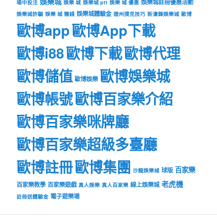
娛樂城
娛樂城註冊優惠活動
場中投注
娛樂 城
娛樂城 ptt
娛樂 城 優惠
娛樂城體驗金
娛樂城詐騙
娛樂 城 賺錢
德州撲克技巧
新濠鋒娛樂城
歐博
歐博app
歐博App下載
歐博i88
歐博下載
歐博代理
歐博儲值
歐博娛樂城
歐博娛樂
歐博帳號
歐博百家樂介紹
歐博百家樂咪牌廳
歐博百家樂超級多臺廳
歐博註冊
歐博集團
百家樂
球版
沙龍娛樂城
老虎機
百家樂教學
百家樂遊戲
線上娛樂城
真人娛樂
真人百家樂
電子遊樂場
註冊送體驗金