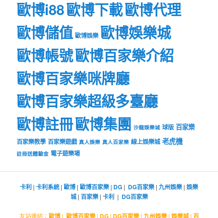
歐博i88
歐博下載
歐博代理
歐博儲值
歐博娛樂城
歐博娛樂
歐博帳號
歐博百家樂介紹
歐博百家樂咪牌廳
歐博百家樂超級多臺廳
歐博註冊
歐博集團
百家樂
球版
沙龍娛樂城
老虎機
百家樂教學
百家樂遊戲
線上娛樂城
真人娛樂
真人百家樂
電子遊樂場
註冊送體驗金
卡利
|
卡利系統
|
歐博
|
歐博百家樂
|
DG
|
DG百家樂
|
九州娛樂
|
娛樂
城
|
百家樂
|
卡利
|
DG百家樂
友站連結：
歐博
|
歐博百家樂
|
DG
|
DG百家樂
|
九州娛樂
|
娛樂城
|
百