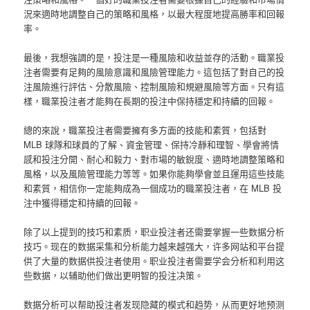
況來適時地調整自己的策略和風格，以最大程度地提高勝率和回報
率。
最後，我想強調的是，投注是一種風險和收益並存的活動。職業投
注者需要有足夠的風險意識和風險管理能力。這包括了對自己的投
注風險進行評估、分散風險、控制風險和規避風險等方面。只有這
樣，職業投注者才能夠在長期的投注中保持穩定和持續的回報。
總的來說，職業投注者需要擁有多方面的技能和素質，包括對
MLB 球隊和球員的了解、資金管理、保持冷靜和理智、學會將情
感和投注分開、耐心和毅力、對市場的敏銳度、適時地調整策略和
風格，以及風險管理能力等等。如果你能夠學會並且運用這些技能
和素質，相信你一定能夠成為一個成功的職業投注者，在 MLB 投
注中獲得穩定和持續的回報。
除了以上提到的技巧和素质，职业投注者还需要掌握一些数据分析
技巧。现在的数据采集和分析能力越来越强大，许多网站和平台提
供了大量的数据供投注者使用。职业投注者需要学会分析和利用这
些数据，以辅助他们做出更明智的投注决策。
数据分析可以帮助投注者发现隐藏的模式和趋势，从而更好地预测