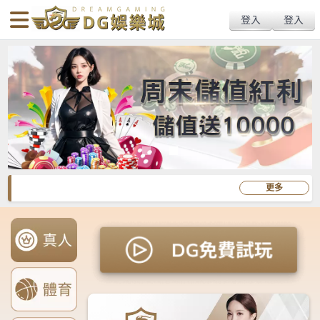
body{overflow:hidden !important;}