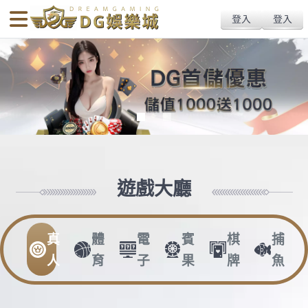
body{overflow:hidden !important;}