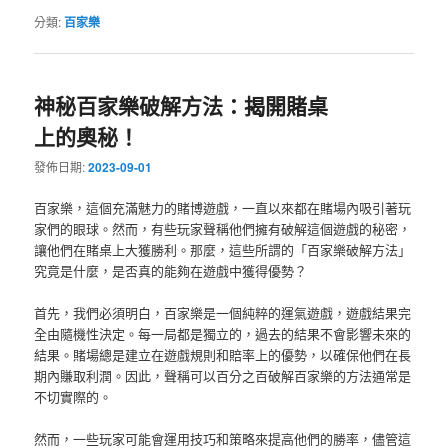
分類:
百家樂
神秘百家樂破解方法：揭開賭桌
上的奧秘！
發佈日期:
2023-09-01
百家樂，這個充滿魅力的賭博遊戲，一直以來都在賭場內吸引著玩
家們的眼球。然而，有些玩家聲稱他們擁有破解這個遊戲的秘密，
讓他們在賭桌上大獲勝利。那麼，這些所謂的「百家樂破解方法」
究竟是什麼，是否真的能夠在遊戲中獲得優勢？
首先，我們必須明白，百家樂是一個純粹的運氣遊戲，遊戲結果完
全由隨機性決定。每一局都是獨立的，過去的結果不會影響未來的
結果。賭場總是建立在遊戲規則和賠率上的優勢，以確保他們在長
期內賺取利潤。因此，聲稱可以百分之百破解百家樂的方法通常是
不切實際的。
然而，一些玩家可能會運用技巧和策略來提高他們的勝率，儘管這