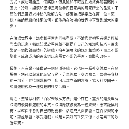
方式。成功可能是一個奖励，但風險和不確定性始終伴隨著賭博。
因此，冷靜、謹慎和紀律是每位參與百家樂的玩家所需的品質，不
管他們是否追求神秘的破解方法，都應該把娛樂放在第一位。這
樣，無論遊戲的結果如何，都能夠在賭場的世界中享受到最大的樂
趣。
在賭場世界中，謙虛和學習也同樣重要。不論您是初學者還是經驗
豐富的玩家，都應該樂於學習並不斷提升自己的知識和技巧。百家
樂是一個複雜而精巧的遊戲，擁有深層次的規則和策略，而且不斷
變化。成為成功的百家樂玩家需要不斷的學習、實踐和改進。
最後，百家樂不僅僅是一個賭博遊戲，它也是一種社交體驗。在賭
場裡，您可以與其他玩家互動，分享經驗，交流意見，這也是參與
的一部分。在這個過程中，您可以建立新的友誼，擴大社交圈子，
並將遊戲視為一種有趣的社交活動。
總之，無論您相信「百家樂破解方法」是否存在，重要的是要理解
賭場的優勢和遊戲的本質。賭博應該被視為一種娛樂，應該謹慎對
待，以確保不會對自己的財務和生活造成負面影響。在百家樂的桌
前，謙虛學習，享受遊戲，並建立美好的社交回憶，才是真正的致
勝法寶。