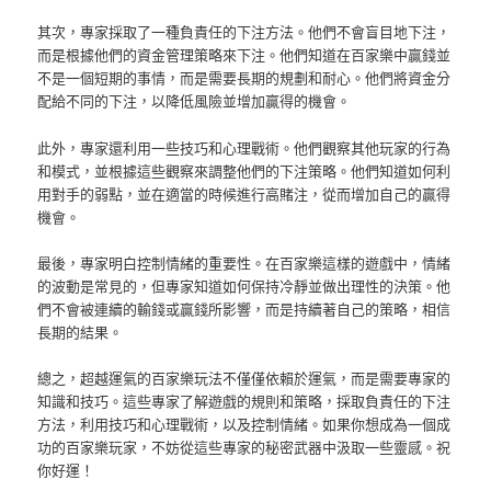
其次，專家採取了一種負責任的下注方法。他們不會盲目地下注，
而是根據他們的資金管理策略來下注。他們知道在百家樂中贏錢並
不是一個短期的事情，而是需要長期的規劃和耐心。他們將資金分
配給不同的下注，以降低風險並增加贏得的機會。
此外，專家還利用一些技巧和心理戰術。他們觀察其他玩家的行為
和模式，並根據這些觀察來調整他們的下注策略。他們知道如何利
用對手的弱點，並在適當的時候進行高賭注，從而增加自己的贏得
機會。
最後，專家明白控制情緒的重要性。在百家樂這樣的遊戲中，情緒
的波動是常見的，但專家知道如何保持冷靜並做出理性的決策。他
們不會被連續的輸錢或贏錢所影響，而是持續著自己的策略，相信
長期的結果。
總之，超越運氣的百家樂玩法不僅僅依賴於運氣，而是需要專家的
知識和技巧。這些專家了解遊戲的規則和策略，採取負責任的下注
方法，利用技巧和心理戰術，以及控制情緒。如果你想成為一個成
功的百家樂玩家，不妨從這些專家的秘密武器中汲取一些靈感。祝
你好運！