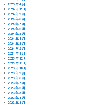
2025 年 4 月
2024 年 11 月
2024 年 9 月
2024 年 8 月
2024 年 7 月
2024 年 6 月
2024 年 5 月
2024 年 4 月
2024 年 3 月
2024 年 2 月
2024 年 1 月
2023 年 12 月
2023 年 11 月
2023 年 10 月
2023 年 9 月
2023 年 8 月
2023 年 7 月
2023 年 6 月
2023 年 5 月
2023 年 4 月
2023 年 3 月