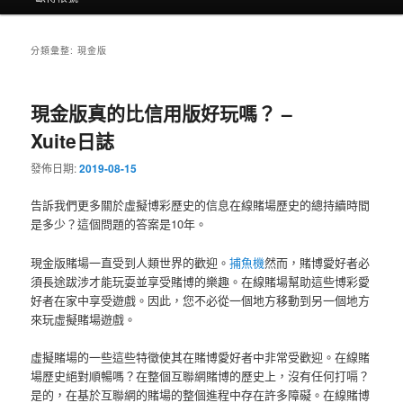
分類彙整:
現金版
現金版真的比信用版好玩嗎？ –
Xuite日誌
發佈日期:
2019-08-15
告訴我們更多關於虛擬博彩歷史的信息在線賭場歷史的總持續時間
是多少？這個問題的答案是10年。
現金版賭場一直受到人類世界的歡迎。
捕魚機
然而，賭博愛好者必
須長途跋涉才能玩耍並享受賭博的樂趣。在線賭場幫助這些博彩愛
好者在家中享受遊戲。因此，您不必從一個地方移動到另一個地方
來玩虛擬賭場遊戲。
虛擬賭場的一些這些特徵使其在賭博愛好者中非常受歡迎。在線賭
場歷史絕對順暢嗎？在整個互聯網賭博的歷史上，沒有任何打嗝？
是的，在基於互聯網的賭場的整個進程中存在許多障礙。在線賭博