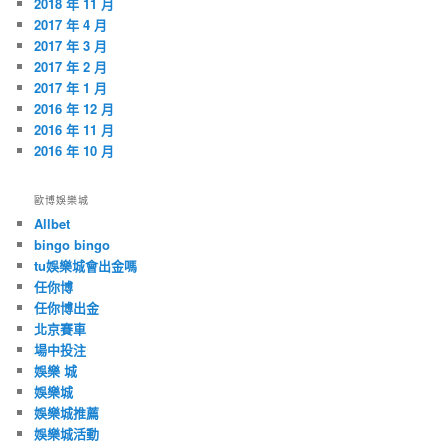
2018 年 11 月
2017 年 4 月
2017 年 3 月
2017 年 2 月
2017 年 1 月
2016 年 12 月
2016 年 11 月
2016 年 10 月
歐博娛樂城
Allbet
bingo bingo
tu娛樂城會出金嗎
任你博
任你博出金
北京賽車
場中投注
娛樂 城
娛樂城
娛樂城推薦
娛樂城活動