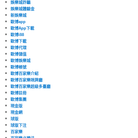
娛樂城詐騙
娛樂城體驗金
新娛樂城
歐博app
歐博App下載
歐博i88
歐博下載
歐博代理
歐博儲值
歐博娛樂城
歐博帳號
歐博百家樂介紹
歐博百家樂咪牌廳
歐博百家樂超級多臺廳
歐博註冊
歐博集團
現金版
現金網
球版
球版下注
百家樂
百家樂必勝法