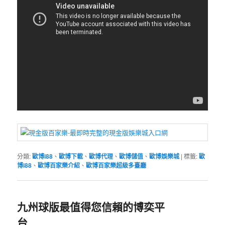
分類:
歐博i88
、
歐博下載
、
歐博代理
、
歐博儲值
、
歐博娛樂城
|
標籤:
歐
博i88
、
歐博百家樂介紹
、
歐博百家樂超級多臺廳
九州球版最值得您信賴的博奕平
台