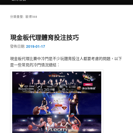
分類彙整:
歐博I88
現金板代理體育投注技巧
發佈日期:
2019-01-17
現金板代理比賽中冷門是不少玩體育投注人都要考慮的問題，以下
是一些常見的冷門情況總結：