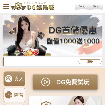
body{overflow:hidden !important;}