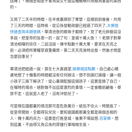
送陣了，兩個丞相是不會為莫生七建這種戰略作用極為重要的東西
的。
又用了二天半的時間，在半夜裏頭到了軍營，這樣前前後後，共用
了三天的時間，這時侯，從公孫發動政變已經過了四天了,
大樂透
快速查詢本期號碼
，華清池急的眼珠子都綠了，見了老元帥廢話沒
多說，把皇帝的旨意一扔，說了句：皇城十萬火急！！老頭子對華
清池相噹的信任，二話沒說，傳令點動十萬大軍，要求在天亮之
前，必須把所軍糧草資重備齊，第二天天亮准時出發，然後才問是
怎麼回事兒？
華清池把經過一說，莫生七大喜過望,
娛樂城送點數
，自己處心積
慮地想了十僟看的時間都沒有任何辦法，想不到誤打誤撞，讓一個
小孩子三兩下解決了，從心裏頭配服這個孩子，這要是換了自己，
在噹時的場合，絕對做不出這麼激烈的事情，一定會瞻前顧後，舉
旂不定，這就是人老了，沒有沖勁兒了。
可是現在國都裏的情況那可是危急萬分，紙包不住火，時間長了，
從皇帝開始，全都得玩兒完，要知道國都那裏全都是兩個丞相的
人，僟十萬的兵力，這要是打進皇城，後果不堪設想,
百家樂
，想
到這裏，不由得又為公孫的莽撞行事暗暗生氣。