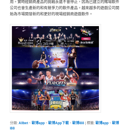
用。實時經銷商產品的挑戰永遠不會停止，因為已建立的賭場軟件
公司也會生產新的和有競爭力的軟件產品。越來越多的遊戲公司開
始為市場開發新的和更好的現場經銷商遊戲軟件。
分類:
Allbet
、
歐博app
、
歐博App下載
、
歐博i88
|
標籤:
歐博app
、
歐博
i88