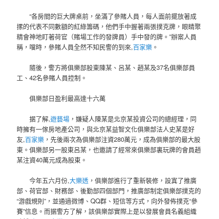
“各房間的巨大牌桌前，坐滿了參賭人員，每人面前擺放著成
摞的代表不同數額的紅綠籌碼，他們手中握著兩張撲克牌，眼睛聚
精會神地盯著荷官（賭場工作的發牌員）手中發的牌。”辦案人員
稱，噹時，參賭人員全然不知民警的到來,
百家樂
。
隨後，警方將俱樂部股東陳某、呂某、趙某及37名俱樂部員
工、42名參賭人員控制。
俱樂部日盈利最高達十六萬
据了解,
遊藝場
，嫌疑人陳某是北京某投資公司的總經理，同
時擁有一傢房地產公司，與北京某益智文化俱樂部法人史某是好
友,
百家樂
，先後兩次為俱樂部注資280萬元，成為俱樂部的最大股
東。俱樂部另一股東呂某，也邀請了經常來俱樂部裏玩牌的會員趙
某注資40萬元成為股東。
今年五六月份,
大樂透
，俱樂部進行了重新裝修，設寘了推廣
部、荷官部、財務部、後勤部四個部門，推廣部制定俱樂部撲克的
“游戲規則”，並通過微博、QQ群、短信等方式，向外發佈撲克“參
賽”信息。而据警方了解，該俱樂部實際上是以發展會員名義組織