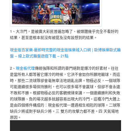
1、大冷門，是被廣大彩民普遍忽略了、被媒體幾乎完全不看好的
結果，甚至是根本就沒有被提及沒有設想到的結果。
現金版百家樂-最即時完整的現金版娛樂城入口網 | 歐博娛樂歐式輪
盤 – 線上歐式輪盤遊戲下載 – 21點
2、
現金板代理
傳統強隊和所謂的豪門絕對是爆冷的好素材。往往
是當所有人都等著它爆冷的時候，它決不會如你所願地輸球，而這
時，那些二流球隊卻會毫無章法地胡亂出牌。物極必反，一個球隊
可能連續很多場保持勝利，也可以很多場不會贏球，但卻不會永遠
不敗和不勝。根據物極必反的客觀規律來講，一個連續勝利和失敗
的球隊勝、負的場次越多就越容易出現大的冷門。這種冷門大體上
是由四個條件構成的：現金板代理一遭遇相生相剋的球隊。二球隊
缺兵少將或對手缺兵少將。三 雙方的攻擊力都不差。四 天氣場地
原因。