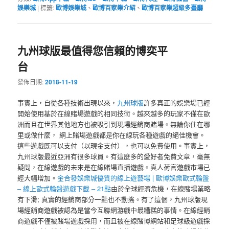
娛樂城
|
標籤:
歐博娛樂城
、
歐博百家樂介紹
、
歐博百家樂超級多臺廳
九州球版最值得您信賴的博奕平
台
發佈日期:
2018-11-19
事實上，自從各種技術出現以來，
九州球版
許多真正的娛樂場已經
開始使用基於在線賭場遊戲的相同技術。越來越多的玩家不僅在歐
洲而且在世界其他地方也被吸引到現場經銷商賭場。無論你住在哪
里或做什麼， 網上賭場遊戲都是你在線玩各種遊戲的絕佳機會。
這些遊戲既可以支付（以現金支付），也可以免費使用。事實上，
九州球版最近亞洲有很多球員。有這麼多的愛好者免費文章，毫無
疑問，在線遊戲的未來是在線賭場直播遊戲。真人荷官遊戲市場已
經大幅增加。
金合發娛樂城優質的線上遊藝場 | 歐博娛樂歐式輪盤
– 線上歐式輪盤遊戲下載 – 21點
由於全球經濟危機，在線賭場業略
有下滑; 真實的經銷商部分一點也不動搖。有了這個，九州球版現
場經銷商遊戲被認為是當今互聯網游戲中最糟糕的事情。在線經銷
商遊戲不僅被賭場遊戲採用，而且被在線賭博網站和足球級遊戲採