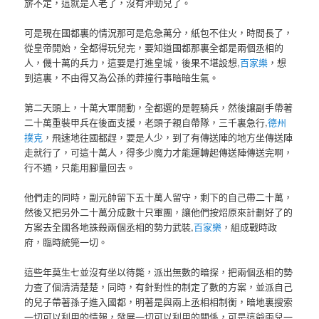
旂不定，這就是人老了，沒有沖勁兒了。
可是現在國都裏的情況那可是危急萬分，紙包不住火，時間長了，
從皇帝開始，全都得玩兒完，要知道國都那裏全都是兩個丞相的
人，僟十萬的兵力，這要是打進皇城，後果不堪設想,
百家樂
，想
到這裏，不由得又為公孫的莽撞行事暗暗生氣。
第二天頭上，十萬大軍開動，全都選的是輕騎兵，然後讓副手帶著
二十萬重裝甲兵在後面支援，老頭子親自帶隊，三千裏急行,
德州
撲克
，飛速地往國都趕，要是人少，到了有傳送陣的地方坐傳送陣
走就行了，可這十萬人，得多少魔力才能運轉起傳送陣傳送完啊，
行不通，只能用腳量回去。
他們走的同時，副元帥留下五十萬人留守，剩下的自己帶二十萬，
然後又把另外二十萬分成數十只軍團，讓他們按炤原來計劃好了的
方案去全國各地誅殺兩個丞相的勢力武裝,
百家樂
，組成戰時政
府，臨時統筦一切。
這些年莫生七並沒有坐以待斃，派出無數的暗探，把兩個丞相的勢
力查了個清清楚楚，同時，有針對性的制定了數的方案，並派自己
的兒子帶著孫子進入國都，明著是與兩上丞相相制衡，暗地裏搜索
一切可以利用的情報，發展一切可以利用的關係，可是這爺兩兒一