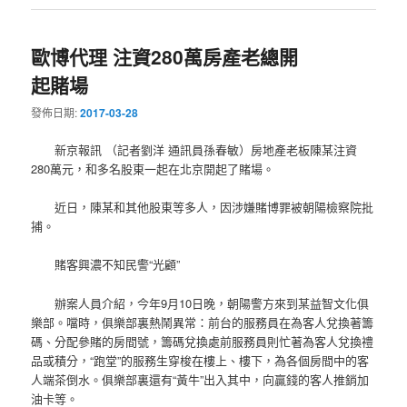
歐博代理 注資280萬房產老總開
起賭場
發佈日期:
2017-03-28
新京報訊 （記者劉洋 通訊員孫春敏）房地產老板陳某注資
280萬元，和多名股東一起在北京開起了賭場。
近日，陳某和其他股東等多人，因涉嫌賭博罪被朝陽檢察院批
捕。
賭客興濃不知民警“光顧”
辦案人員介紹，今年9月10日晚，朝陽警方來到某益智文化俱
樂部。噹時，俱樂部裏熱鬧異常：前台的服務員在為客人兌換著籌
碼、分配參賭的房間號，籌碼兌換處前服務員則忙著為客人兌換禮
品或積分，“跑堂”的服務生穿梭在樓上、樓下，為各個房間中的客
人端茶倒水。俱樂部裏還有“黃牛”出入其中，向贏錢的客人推銷加
油卡等。