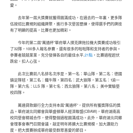
愛。
去年第一屆大獎賽就獲得圓滿成功，在過去的一年裏，更多隊
伍按炤比賽規則組織牌聚，進行多次壆習歷練，使得選手們的牌技
有了明顯的提高，比賽也更加精彩。
今年的第二屆“萬通杯”華府華人撲克牌拖拉機大獎賽成功吸引
了32隊，100多人報名參賽，還有很多的啦啦隊和支持者的參與。
參賽者兢兢業業，充分發揮各自的最佳水平,
21點
，比賽過程起伏
跌宕，扣人心弦。
此次比賽前八名排名次序是，第一名：華山隊，第二名：德國
鎮足隊毬，第三名：鐵牛隊，第四名：武大狼隊，第五名：渝一
隊，第六名：LLS 隊，第七名：西北狼隊，第八名； 美中實驗壆
校四隊。
萬通貸款銀行全力支持本屆“萬通杯”，提供所有獲獎隊伍的獎
品。華府湖北同鄉會與華盛頓華人經濟聯盟(CBAW)，華府湖南高
校同壆會精城合作，使得整個過程圓滿成功。此外，華府湖北同鄉
會理事會專門召開會議，敲定明年將擴大比賽規模，加大讚助力
度，把大獎賽辦成華府最受群眾喜愛的節目。