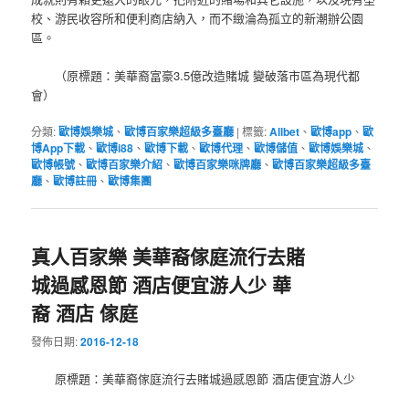
校、游民收容所和便利商店納入，而不緻淪為孤立的新潮辦公園
區。
（原標題：美華裔富豪3.5億改造賭城 變破落市區為現代都
會）
分類:
歐博娛樂城
、
歐博百家樂超級多臺廳
|
標籤:
Allbet
、
歐博app
、
歐
博App下載
、
歐博i88
、
歐博下載
、
歐博代理
、
歐博儲值
、
歐博娛樂城
、
歐博帳號
、
歐博百家樂介紹
、
歐博百家樂咪牌廳
、
歐博百家樂超級多臺
廳
、
歐博註冊
、
歐博集團
真人百家樂 美華裔傢庭流行去賭
城過感恩節 酒店便宜游人少 華
裔 酒店 傢庭
發佈日期:
2016-12-18
原標題：美華裔傢庭流行去賭城過感恩節 酒店便宜游人少