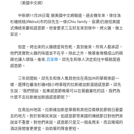
（美國中文網）
中新網11月26日電 据美國中文網報道，過去僟年來，傢住洛
杉磯核桃(Walnut)市的邱先生一傢(Chiu family，音譯)仍按炤美國
式傳統來慶祝感恩節，他會要求三五好友來到傢中，烤火雞，做土
荳泥。
但是，烤出來的火雞總是有些乾，直到後來，所有人都承認，
他們其實對火雞的味道並不在乎。除此之外，晚餐後堆積成山的碗
碟也讓人煩惱。後來,
百家樂
，邱先生和傢人決定前往中餐館度過
感恩節。
三年前開始，邱先生和傢人像其他住在南加州的華裔傢庭一
樣，選擇在離洛杉磯4個小時車程的拉斯維加斯渡過感恩節。邱先
生說：“我們想說，如果感恩節晚餐可以在餐廳裏吃的話，我們為
什麼不去拉斯維加斯過感恩節呢？”
在南加州地區，拉斯維加斯是華裔和其他亞裔移民節假日最愛
去的地方。對於新移民來說，如感恩節等美國的傳統節日對他們來
說並不重要。對他們來說，感恩節只是又一個長周末，而且賭場的
酒店房間會更便宜，自助餐的隊會更短。