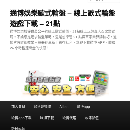
主
輔
尋
要
助
通博娛樂歐式輪盤 – 線上歐式輪盤
內
內
遊戲下載 – 21點
容
容
通博娛樂城提供最公平的線上歐式輪盤、21點線上玩與真人百家樂試
玩。不論您是追求輪盤策略，還是想學習 21 點與百家樂算牌技巧，通
博皆有詳細教學。註冊即享新手首存紅利，立即下載通博 APP，體驗
24 小時極速出金的快感！
主
加入會員
歐博娛樂城
Allbet
歐博app
要
選
歐博App下載
歐博下載
歐博代理
歐博儲值
單
歐博帳號