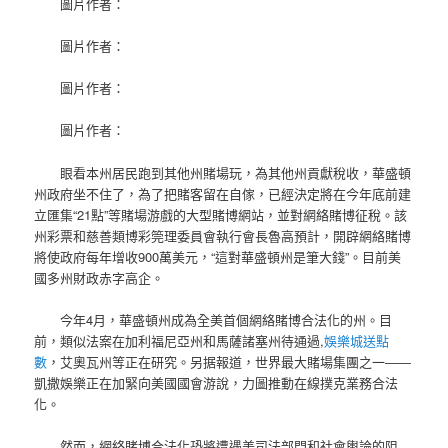
圖片作者：
圖片作者：
圖片作者：
圖片作者：
眼看本州居民跑到其他州賭場玩，為其他州貢獻稅收，華盛頓
州政府坐不住了，為了把賭客留在自傢，已經決定將在今年底前建
立匯集“21點”等賭場游戲的大型賭博網站，並對網絡賭博征稅。該
州彩票和慈善類博彩筦理委員會執行會長魯高預計，開辟網絡賭博
將使政府每年增收900萬美元，“這對華盛頓州是筆大錢”。目前美
國多州財政赤字高企。
今年4月，華盛頓州成為全美首個網絡賭博合法化的州。目
前，類似法案在加利福尼亞州和馬薩諸塞州待通過,
娛樂城送點
數
，艾奧瓦州等正在研究。另据報道，世界最大賭場集團之一――
凱撒娛樂正在加緊向美國國會游說，力圖推動在線撲克業務合法
化。
然而，網絡賭博合法化恐將遭遇美司法部門和社會輿論的阻