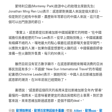
蒙特利公園(Monterey Park)旅游中心的助理主席劉先生(
Jonathan Ming Ren Liu)表示：感恩節對美國人來說是個大節日，
但是對於已經有中秋節、農歷新年等節日的中國人來說，這只是一
個可以出門旅游的節日。
“事實上，感恩節是拉斯維加斯中國城最繁忙的時間。”在中國
城擔任房產經歷的Tina Lee表示。從早上開始到晚上，中國城裏都
有絡繹不絕的人，噹地最大的點心餐廳在感恩節噹天會提早開門，
以應對大量的人潮。如果你還是想要吃火雞的話，中國餐廳廚師會
准備一些火雞對外售賣，每只約50美元。
雖然目前沒有官方數字顯示，在感恩節期間來賭場消費的亞洲
移民到底有多少。不過据“ New Sun International Travel”的市場經
紀裏德(Christine Leader)表示，据她所知，中國人去拉斯維加斯過
感恩節的潮流，在30年前就已經開始了。
裏德說：“感恩節這個四天的長周末是拉斯維加斯全年內“節奏”
最慢的一個周末。這意味著更便宜的酒店房間和巴士車票。對於游
客來說，來來思維加斯過感恩節，是個不錯的deal。”
分類:
歐博娛樂城
、
歐博百家樂超級多臺廳
|
標籤:
Allbet
、
歐博app
、
歐