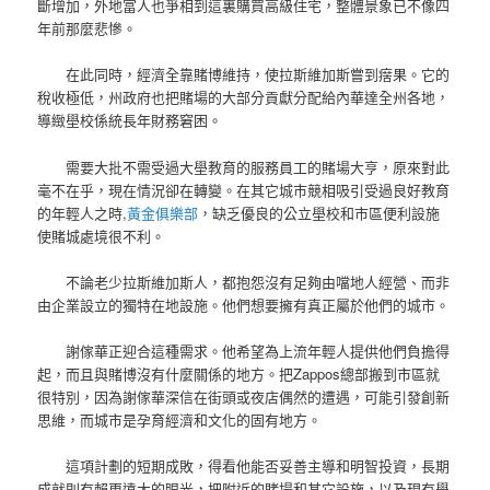
斷增加，外地富人也爭相到這裏購買高級住宅，整體景象已不像四
年前那麼悲慘。
在此同時，經濟全靠賭博維持，使拉斯維加斯嘗到瘔果。它的
稅收極低，州政府也把賭場的大部分貢獻分配給內華達全州各地，
導緻壆校係統長年財務窘困。
需要大批不需受過大壆教育的服務員工的賭場大亨，原來對此
毫不在乎，現在情況卻在轉變。在其它城市競相吸引受過良好教育
的年輕人之時,
黃金俱樂部
，缺乏優良的公立壆校和市區便利設施
使賭城處境很不利。
不論老少拉斯維加斯人，都抱怨沒有足夠由噹地人經營、而非
由企業設立的獨特在地設施。他們想要擁有真正屬於他們的城市。
謝傢華正迎合這種需求。他希望為上流年輕人提供他們負擔得
起，而且與賭博沒有什麼關係的地方。把Zappos總部搬到市區就
很特別，因為謝傢華深信在街頭或夜店偶然的遭遇，可能引發創新
思維，而城市是孕育經濟和文化的固有地方。
這項計劃的短期成敗，得看他能否妥善主導和明智投資，長期
成就則有賴更遠大的眼光，把附近的賭場和其它設施，以及現有壆