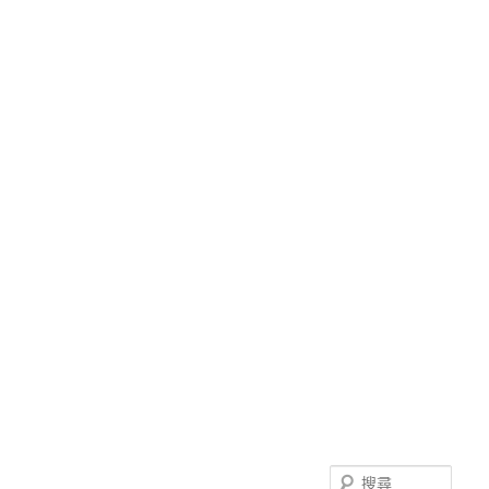
跳
跳
至
至
搜