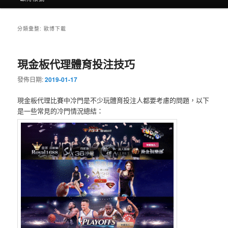
分類彙整:
歐博下載
現金板代理體育投注技巧
發佈日期:
2019-01-17
現金板代理比賽中冷門是不少玩體育投注人都要考慮的問題，以下
是一些常見的冷門情況總結：