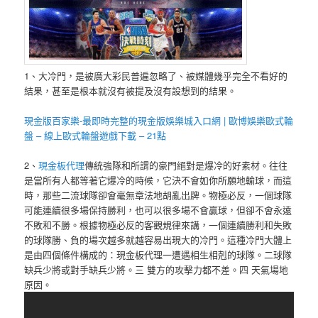
1、大冷門，是被廣大彩民普遍忽略了、被媒體幾乎完全不看好的
結果，甚至是根本就沒有被提及沒有設想到的結果。
現金版百家樂-最即時完整的現金版娛樂城入口網 | 歐博娛樂歐式輪
盤 – 線上歐式輪盤遊戲下載 – 21點
2、
現金板代理
傳統強隊和所謂的豪門絕對是爆冷的好素材。往往
是當所有人都等著它爆冷的時候，它決不會如你所願地輸球，而這
時，那些二流球隊卻會毫無章法地胡亂出牌。物極必反，一個球隊
可能連續很多場保持勝利，也可以很多場不會贏球，但卻不會永遠
不敗和不勝。根據物極必反的客觀規律來講，一個連續勝利和失敗
的球隊勝、負的場次越多就越容易出現大的冷門。這種冷門大體上
是由四個條件構成的：現金板代理一遭遇相生相剋的球隊。二球隊
缺兵少將或對手缺兵少將。三 雙方的攻擊力都不差。四 天氣場地
原因。