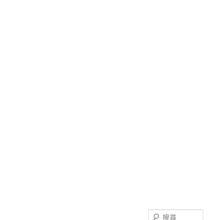
跳
跳
至
至
搜