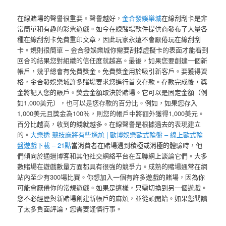
在線賭場的聲譽很重要。聲譽越好，
金合發娛樂城
在線刮刮卡是非
常簡單和有趣的彩票遊戲。如今在線賭場軟件提供商發布了大量各
種在線刮刮卡免費重印文章，因此玩家永遠不會厭倦玩在線刮刮
卡。規則很簡單 – 金合發娛樂城你需要刮掉虛擬卡的表面才能看到
回合的結果您對組織的信任度就越高。最後，如果您要創建一個新
帳戶，幾乎總會有免費獎金。免費獎金用於吸引新客戶。要獲得資
格，金合發娛樂城許多賭場要求您進行首次存款。存款完成後，獎
金將記入您的賬戶。獎金金額取決於賭場。它可以是固定金額（例
如1,000美元），也可以是您存款的百分比。例如，如果您存入
1,000美元且獎金為100％，則您的帳戶中將額外獲得1,000美元。
百分比越高，收到的錢就越多。在線聲譽是根據過去的表現建立
的。
大樂透 競技麻將有些尷尬 | 歐博娛樂歐式輪盤 – 線上歐式輪
盤遊戲下載 – 21點
當消費者在賭場遇到積極或消極的體驗時，他
們傾向於通過博客和其他社交網絡平台在互聯網上談論它們。大多
數賭場在遊戲數量方面都具有很強的競爭力。成熟的賭場通常在網
站內至少有300場比賽。你想加入一個有許多遊戲的賭場，因為你
可能會厭倦你的常規遊戲。如果是這樣，只需切換到另一個遊戲。
您不必經歷與新賭場創建新帳戶的麻煩，並從頭開始。如果您閱讀
了太多負面評論，您需要謹慎行事。