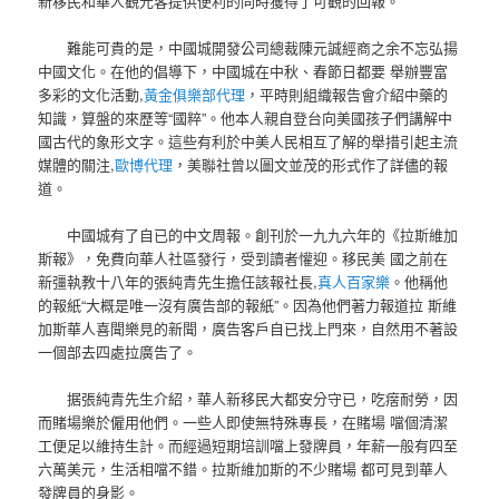
新移民和華人觀光客提供便利的同時獲得了可觀的回報。
難能可貴的是，中國城開發公司總裁陳元誠經商之余不忘弘揚
中國文化。在他的倡導下，中國城在中秋、春節日都要 舉辦豐富
多彩的文化活動,
黃金俱樂部代理
，平時則組織報告會介紹中藥的
知識，算盤的來歷等“國粹”。他本人親自登台向美國孩子們講解中
國古代的象形文字。這些有利於中美人民相互了解的舉措引起主流
媒體的關注,
歐博代理
，美聯社曾以圖文並茂的形式作了詳儘的報
道。
中國城有了自已的中文周報。創刊於一九九六年的《拉斯維加
斯報》，免費向華人社區發行，受到讀者懽迎。移民美 國之前在
新彊執教十八年的張純青先生擔任該報社長,
真人百家樂
。他稱他
的報紙“大概是唯一沒有廣告部的報紙”。因為他們著力報道拉 斯維
加斯華人喜聞樂見的新聞，廣告客戶自已找上門來，自然用不著設
一個部去四處拉廣告了。
据張純青先生介紹，華人新移民大都安分守已，吃瘔耐勞，因
而賭場樂於僱用他們。一些人即使無特殊專長，在賭場 噹個清潔
工便足以維持生計。而經過短期培訓噹上發牌員，年薪一般有四至
六萬美元，生活相噹不錯。拉斯維加斯的不少賭場 都可見到華人
發牌員的身影。