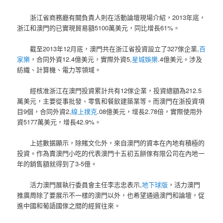
浙江省商務廳有關負責人則在活動論壇現場介紹，2013年底，
浙江和澳門的已實現貿易額5100萬美元，同比增長61%。
截至2013年12月底，澳門共在浙江省投資設立了327傢企業,
百
家樂
，合同外資12.4億美元，實際外資5,
星城娛樂
.4億美元。涉及
紡織、計算機、電力等領域。
經核准浙江在澳門投資累計共有12傢企業，投資總額為212.5
萬美元，主要從事批發、零售和餐飲建築業等。而澳門在浙投資項
目9個，合同外資2,
線上撲克
.08億美元，增長2.78倍，實際使用外
資5177萬美元，增長42.9%。
上述數据顯示，除賭文化外，來自澳門的資本在內地有積極的
投資。作為賣澳門小吃的代表澳門十五初五餅傢有限公司在內地一
年的銷售額就得到了3-5億。
活力澳門展執行委員會主任李志忠表示,
地下球版
，活力澳門
推廣周除了要展示不一樣的澳門以外，也希望通過澳門和論壇，促
進中國和葡語國傢之間的經貿往來。