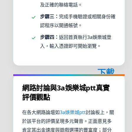
App
及正確的聯絡電話。
下載
步驟三：
完成手機驗證或相關身份確
認程序以開通帳號。
歐博
步驟四：
返回首頁執行3a娛樂城登
i88
入，輸入憑證即可開始瀏覽。
歐博
下載
歐博
網路討論與3a娛樂城ptt真實
評價觀點
代理
歐博
在各大網路論壇如
3a娛樂城ptt
討論板上，關
於該平台的評價呈現多元聲音。正面意見多
儲值
肯定其出金速度與遊戲選擇的豐富度；部分