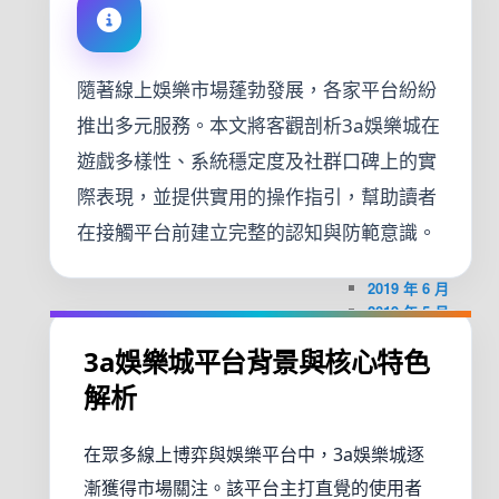
2020 年 7 月
2020 年 6 月
2020 年 5 月
2020 年 4 月
隨著線上娛樂市場蓬勃發展，各家平台紛紛
2020 年 3 月
推出多元服務。本文將客觀剖析3a娛樂城在
2020 年 2 月
2020 年 1 月
遊戲多樣性、系統穩定度及社群口碑上的實
2019 年 12 月
2019 年 11 月
際表現，並提供實用的操作指引，幫助讀者
2019 年 10 月
在接觸平台前建立完整的認知與防範意識。
2019 年 8 月
2019 年 7 月
2019 年 6 月
2019 年 5 月
2019 年 1 月
3a娛樂城平台背景與核心特色
2018 年 11 月
2017 年 4 月
解析
2017 年 3 月
2017 年 2 月
2017 年 1 月
在眾多線上博弈與娛樂平台中，3a娛樂城逐
2016 年 12 月
漸獲得市場關注。該平台主打直覺的使用者
2016 年 11 月