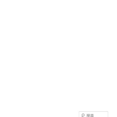
跳
跳
至
至
搜