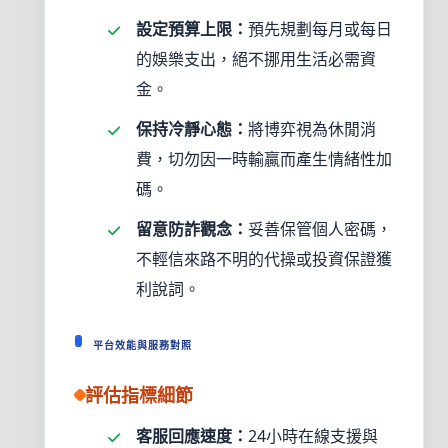
歐博
設定預算上限：
預先規劃每月或每日
的娛樂支出，絕不挪用生活必需資
百家
金。
樂咪
保持冷靜心態：
將博弈視為休閒消
費，切勿因一時輸贏而產生情緒性加
牌廳
碼。
歐博
留意防詐觀念：
妥善保管個人密碼，
百家
不輕信來路不明的代操或投資保證獲
利說詞。
樂超
平台效能與服務對照
級多
評估指標細節
臺廳
客服回應速度：
24小時在線支援與