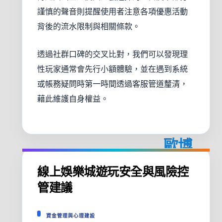
謹慎的聲音則提醒使用者注意各項優惠活動
歐博娛樂
歐博
背後的流水限制與相關條款。
娛樂
透過社群口碑的交叉比對，我們可以發現理
性玩家通常會先行小額體驗，並在遇到系統
城
或帳務疑問時第一時間透過客服管道釐清，
歐博
藉此維護自身權益。
帳號
歐博
百家
線上娛樂城遊玩安全與風險控
管建議
樂介
紹
資金管理與心理建設