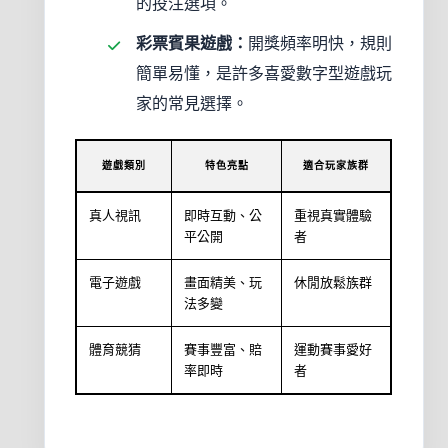
的投注選項。
百家樂遊戲
真人百家樂
彩票賓果遊戲：
開獎頻率明快，規則
老虎機
簡單易懂，是許多喜愛數字型遊戲玩
返水賠率
黃金俱樂部
家的常見選擇。
歐博代理
遊戲類別
特色亮點
適合玩家族群
3a娛樂城
Allbet
真人視訊
即時互動、公
重視真實體驗
平公開
者
tu娛樂城會出金
嗎
電子遊戲
畫面精美、玩
休閒放鬆族群
v7娛樂城
法多變
v7娛樂城會被抓
嗎？
體育競猜
賽事豐富、賠
運動賽事愛好
v7娛樂城詐騙不
率即時
者
出金
北京賽車技巧
台灣娛樂城