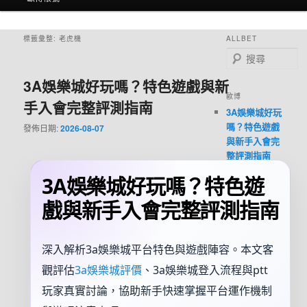
標籤彙整:
老虎機
ALLBET
搜
尋
3A娛樂城好玩嗎？特色遊戲與新
歐博
手入會完整評測指南
3A娛樂城好玩
嗎？特色遊戲
發佈日期:
2026-08-07
與新手入會完
整評測指南
v7娛樂城代理
3A娛樂城好玩嗎？特色遊
合法嗎？當心
這些陷阱，不
戲與新手入會完整評測指南
小心就變詐騙
幫兇，千萬別
入坑！
深入解析3a娛樂城平台特色與遊戲陣容。本文客
v7娛樂城會被
觀評估
3a娛樂城評價
、3a娛樂城登入流程與ptt
抓嗎？這些娛
樂城倒閉案
玩家真實討論，協助新手快速掌握平台運作機制
例，讓人超擔