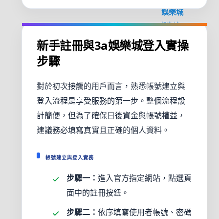
場中投注
娛樂城
娛樂 城
娛樂城 ptt
新手註冊與3a娛樂城登入實操
娛樂 城 優惠
步驟
娛樂城註冊優惠
活動
娛樂城詐騙
對於初次接觸的用戶而言，熟悉帳號建立與
娛樂 城 賺錢
登入流程是享受服務的第一步。整個流程設
娛樂城體驗金
計簡便，但為了確保日後資金與帳號權益，
德州撲克技巧
新濠鋒娛樂城
建議務必填寫真實且正確的個人資料。
歐博
歐博
帳號建立與登入實務
app
步驟一：
進入官方指定網站，點選頁
面中的註冊按鈕。
歐博
步驟二：
依序填寫使用者帳號、密碼