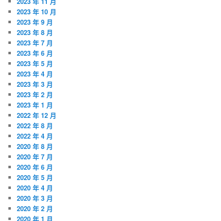
2023 年 11 月
2023 年 10 月
2023 年 9 月
2023 年 8 月
2023 年 7 月
2023 年 6 月
2023 年 5 月
2023 年 4 月
2023 年 3 月
2023 年 2 月
2023 年 1 月
2022 年 12 月
2022 年 8 月
2022 年 4 月
2020 年 8 月
2020 年 7 月
2020 年 6 月
2020 年 5 月
2020 年 4 月
2020 年 3 月
2020 年 2 月
2020 年 1 月