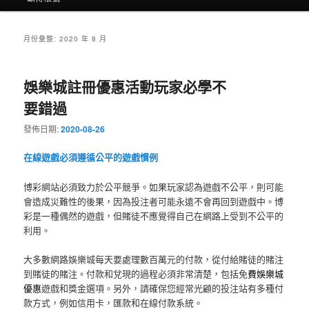
月份彙整:
2020 年 8 月
娛樂城註冊優惠活動玩家必學不
要錯過
發佈日期:
2020-08-26
在線遊戲必須遵循公平的遊戲慣例
博彩網站必須致力於公平競爭。如果玩家認為遊戲不公平，則可能
會造成災難性的後果，因為投注者可能永遠不會再回到遊戲中。博
彩是一種偶然的遊戲，但賭徒不應覺得自己在網路上受到不公平的
利用。
大多數網路娛樂城每天要處理數百萬元的付款，從付給賭徒的賭注
到賭徒的賭注。付款和兌現的過程必須非常清楚，包括免
費娛樂城
優惠
遊戲和獎金選項。另外，請確保您經常光顧的投注站有多種付
款方式，例如信用卡，匯款和在線付款系統。