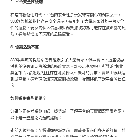
4. 平台安全性疑慮
在當前數位化時代，平台的安全性是玩家非常關心的問題之一。
333娛樂城被指控存在安全漏洞，這引起了大量玩家對其平台安全
性的擔憂。玩家的個人信息和財務數據被認為可能存在被泄露的風
險，這無疑增加了玩家的風險感受。
5. 優惠活動不實
333娛樂城的促銷活動曾經吸引了大量玩家，但事實上，這些優惠
活動並沒有如宣傳所說的那麼實惠。許多玩家發現，所謂的“免費
獎金”和“高額返現”往往存在隱藏條款和嚴苛的要求，實際上很難達
到或享受。這種現象讓玩家感到被欺騙，從而降低了對平台的信任
度。
如何避免這些問題？
如果你正在考慮參加線上娛樂城，了解平台的真實情況至關重要。
以下是一些避免問題的建議：
查閱客觀評價：在選擇娛樂城之前，應該查看來自多方的評價，特
別是玩家的真實反饋。這樣可以幫助你了解平台的實際情況。