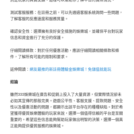
測試客服服務：在註冊之前，可以先通過客服系統詢問一些問題，
了解客服的反應速度和服務質量。
確認安全性：選擇擁有良好安全措施的娛樂城，並確保平台對玩家
信息和資金進行了充分的保護。
仔細閱讀條款：對於任何優惠活動，應該仔細閱讀相關條款和條
件，了解所有可能的限制和要求。
延伸閱讀：
網友最推的新註冊體驗金娛樂城！免儲值就能玩
結論
雖然333娛樂城在廣告和促銷上投入了大量資源，但實際情況卻未
必如其宣傳的那般完美。遊戲公平性、客服支援、提款問題、安全
性以及優惠活動的問題，都顯示出該平台存在的種種缺陷。對於希
望獲得優質娛樂體驗的玩家來說，選擇一個值得信賴的平台是至關
重要的。希望這些信息能夠幫助玩家做出明智的決策，選擇一個真
正能夠提供優質服務的娛樂城。