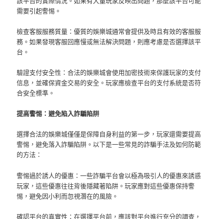
該平台的實際情況。如果有大量玩家反映出問題，那麼該平台可能
需要引起警惕。
檢查客服服務質量：優質的娛樂城通常會提供及時且有效的客服服
務。如果發現客服回應慢或無法解決問題，則應考慮是否選擇該平
台。
驗證支付安全性：合法的娛樂城會使用加密技術來保護玩家的支付
信息，並確保資金交易的安全。玩家應檢查平台的支付系統是否符
合安全標準。
提高警惕：避免陷入詐騙陷阱
選擇合法的娛樂城僅僅是保障自身利益的第一步，玩家還需要提高
警惕，避免落入詐騙陷阱。以下是一些常見的詐騙手法及如何防範
的方法：
警惕過於誘人的優惠：一些詐騙平台會以極為吸引人的優惠來誘惑
玩家，這些優惠往往背後隱藏著陷阱。玩家應對這些優惠保持警
惕，避免因小利而忽視潛在的風險。
確認平台的真實性：在選擇平台前，應該對平台進行充分的調查，