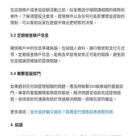
在註冊賬戶或參加促銷活動之前，玩家應該仔細閱讀相關的條款和
條件。了解清楚投注要求、提現條件以及任何可能影響獎金提取的
限制，可以幫助玩家在遊戲中做出更明智的決策。
3.3 定期檢查賬戶信息
確保賬戶中的信息準確無誤，包括個人資料、銀行帳號和支付方式
等。定期檢查賬戶信息，能夠及早發現並修正可能的錯誤，避免因
信息錯誤而導致的提現問題。
3.4 聯繫客服部門
如果遇到任何與提現相關的問題，應及時聯繫333娛樂城的客服部
門。專業的客服團隊能夠提供幫助，解決問題並協助完成提現過
程。保持良好的溝通有助於快速解決問題，保障玩家的權益。
更多資訊：
金合發詐騙又被抓？其實是代理商與黑網惹的禍
4. 結語