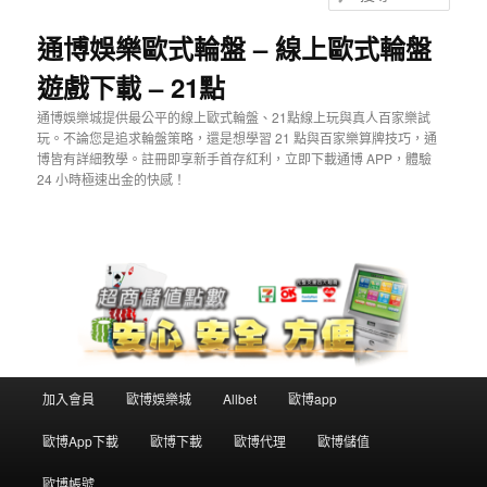
主
輔
尋
要
助
通博娛樂歐式輪盤 – 線上歐式輪盤
內
內
遊戲下載 – 21點
容
容
通博娛樂城提供最公平的線上歐式輪盤、21點線上玩與真人百家樂試
玩。不論您是追求輪盤策略，還是想學習 21 點與百家樂算牌技巧，通
博皆有詳細教學。註冊即享新手首存紅利，立即下載通博 APP，體驗
24 小時極速出金的快感！
主
加入會員
歐博娛樂城
Allbet
歐博app
要
選
歐博App下載
歐博下載
歐博代理
歐博儲值
單
歐博帳號