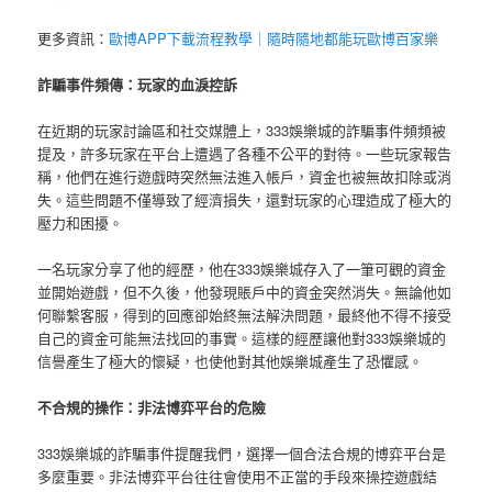
更多資訊：
歐博APP下載流程教學｜隨時隨地都能玩歐博百家樂
詐騙事件頻傳：玩家的血淚控訴
在近期的玩家討論區和社交媒體上，333娛樂城的詐騙事件頻頻被
提及，許多玩家在平台上遭遇了各種不公平的對待。一些玩家報告
稱，他們在進行遊戲時突然無法進入帳戶，資金也被無故扣除或消
失。這些問題不僅導致了經濟損失，還對玩家的心理造成了極大的
壓力和困擾。
一名玩家分享了他的經歷，他在333娛樂城存入了一筆可觀的資金
並開始遊戲，但不久後，他發現賬戶中的資金突然消失。無論他如
何聯繫客服，得到的回應卻始終無法解決問題，最終他不得不接受
自己的資金可能無法找回的事實。這樣的經歷讓他對333娛樂城的
信譽產生了極大的懷疑，也使他對其他娛樂城產生了恐懼感。
不合規的操作：非法博弈平台的危險
333娛樂城的詐騙事件提醒我們，選擇一個合法合規的博弈平台是
多麼重要。非法博弈平台往往會使用不正當的手段來操控遊戲結