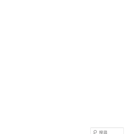
跳
跳
至
至
搜