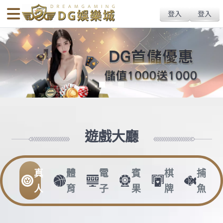
body{overflow:hidden !important;}