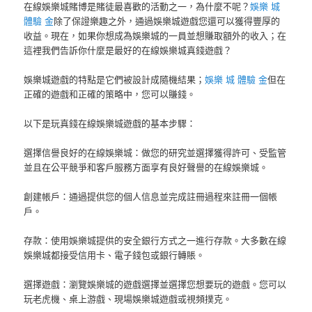
在線娛樂城賭博是賭徒最喜歡的活動之一，為什麼不呢？
娛樂 城
體驗 金
除了保證樂趣之外，通過娛樂城遊戲您還可以獲得豐厚的
收益。現在，如果你想成為娛樂城的一員並想賺取額外的收入；在
這裡我們告訴你什麼是最好的在線娛樂城真錢遊戲？
娛樂城遊戲的特點是它們被設計成隨機結果；
娛樂 城 體驗 金
但在
正確的遊戲和正確的策略中，您可以賺錢。
以下是玩真錢在線娛樂城遊戲的基本步驟：
選擇信譽良好的在線娛樂城：做您的研究並選擇獲得許可、受監管
並且在公平競爭和客戶服務方面享有良好聲譽的在線娛樂城。
創建帳戶：通過提供您的個人信息並完成註冊過程來註冊一個帳
戶。
存款：使用娛樂城提供的安全銀行方式之一進行存款。大多數在線
娛樂城都接受信用卡、電子錢包或銀行轉賬。
選擇遊戲：瀏覽娛樂城的遊戲選擇並選擇您想要玩的遊戲。您可以
玩老虎機、桌上游戲、現場娛樂城遊戲或視頻撲克。