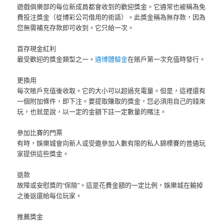
遊戲俱樂部的每位新成員都會收到的歡迎獎金。它通常也被稱為免
費投注獎金（從博彩公司借用的術語）。此獎金稱為無存款，因為
您無需補充存款即可收到。它只給一次。
首存現金紅利
最受歡迎的獎金類型之一。
通博體驗金
在賬戶第一次充值時發行。
更換用
每次賬戶充值後收取。它的大小可以超過充電量。但是，這裡還有
一個附加條件，即下注。要提取賺取的獎金，您必須用自己的錢來
玩，也就是說，以一定的金額下註一定數量的賭注。
參加比賽的門票
有時，娛樂城會向新人或受邀參加人數有限的私人錦標賽的普通玩
家提供這些獎金。
退款
故障或安慰獎的“保險”。這是花費金額的一定比例，娛樂城在輸掉
之後返還給每位玩家。
推薦獎金