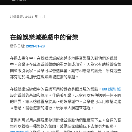
月份彙整:
2023 年 1 月
在線娛樂城遊戲中的音樂
發佈日期:
2023-01-28
在過去幾年中，在線娛樂城越來越多地將音樂融入到他們的遊戲
中。音樂正在成為遊戲體驗的重要組成部分，因為它有助於營造氛
圍並吸引玩家。音樂可以營造興奮、期待和懸念的感覺，所有這些
都有助於增加玩在線娛樂城遊戲的樂趣。
在線娛樂城遊戲中的音樂可用於營造身臨其境的體驗，
i88 娛樂 城
設定遊戲的基調和氛圍。伴隨著配樂，玩家可以被傳送到一個不同
的世界，讓人彷彿置身於真正的娛樂城中。音樂也可以用來幫助建
立懸念，隨著遊戲的進行，玩家離大勝越來越近。
音樂也可以用來讓玩家參與遊戲並激勵他們繼續玩下去。合適的音
樂可以營造一種樂觀的氛圍，鼓勵玩家繼續玩下去並努力取勝。