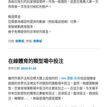
為每位吸引的玩家頒發獎杯。作為一般規則，這是在推薦人第一次
存款後一次性支付給紅利賬戶。
驗證獎金
您需要為確認所提供的數據（例如電話號碼）付費。
安裝移動應用程序
幾乎免費提供的非常好的獎金。
分類:
娛樂城
|
標籤:
娛樂城
在線體育的類型場中投注
發佈日期:
2023-01-20
雖然作案手法和目標大體上是相同的，
nba 運動 彩券
但這個機會
遊戲的世界也呈現出不同類型的運動場中投注。當然，根據運動類
型，您會發現運動場中投注的主要區別之一。在這方面，今天幾乎
所有您能想到的體育比賽都有投注：足球投注、籃球投注、網球投
注、橄欖球……，無論是國內還是國際。