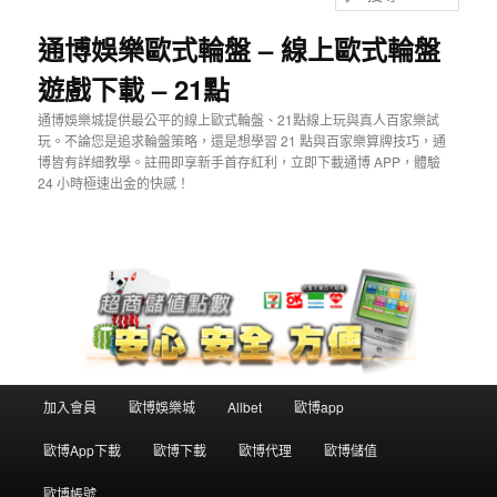
主
輔
尋
要
助
通博娛樂歐式輪盤 – 線上歐式輪盤
內
內
遊戲下載 – 21點
容
容
通博娛樂城提供最公平的線上歐式輪盤、21點線上玩與真人百家樂試
玩。不論您是追求輪盤策略，還是想學習 21 點與百家樂算牌技巧，通
博皆有詳細教學。註冊即享新手首存紅利，立即下載通博 APP，體驗
24 小時極速出金的快感！
主
加入會員
歐博娛樂城
Allbet
歐博app
要
選
歐博App下載
歐博下載
歐博代理
歐博儲值
單
歐博帳號