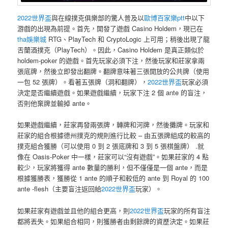
2022世界盃
與在線撲克俱樂部的驚人普及以
歐博百家樂ptt
中以下
游戲的出現為前提。首先，開發了遊戲 Casino Holdem，現已在
tha娛樂城
RTG、PlayTech 和 CryptoLogic 上可用；稍後出現了龍
舌蘭酒撲克（PlayTech）。因此，Casino Holdem 是真正類似於
holdem-poker 的遊戲。首先玩家必須下注，然後玩家和莊家拿兩
張底牌，然後立即發出翻牌。翻牌意味著三張開放的公共牌（使用
一包 52 張牌）。看著五張牌（洞和翻牌），
2022世界盃
玩家必須
決定是否繼續遊戲。如果遊戲繼續，玩家下注 2 個 ante 的盲注，
否則他棄牌並輸掉 ante。
如果遊戲繼續，莊家再發兩張牌，轉牌和河牌，然後攤牌。玩家和
莊家的組合根據德州撲克的規則進行比較 – 由五張牌組成的較高的
撲克組合獲勝（可以使用 0 到 2 張底牌和 3 到 5 張棋盤牌） .就
像在 Oasis-Poker 中一樣，莊家可以“沒有遊戲”。如果莊家的 4 點
較少，玩家將獲得 ante 數量的勝利，但不僅僅是一個 ante，而是
根據獲勝表，獲勝從 1 ante 的順子和較低的 ante 到 Royal 的 100
ante -flesh（主要盲注返回給
2022世界盃
玩家）。
如果莊家有遊戲並且他的組合更高，則
2022世界盃
玩家的所有盲注
都將丟失。如果組合相同，則獲勝者由剩餘牌的資歷決定。如果莊