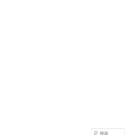
跳
跳
至
至
搜