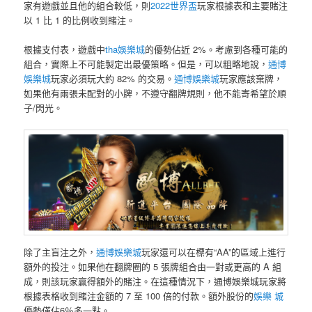
家有遊戲並且他的組合較低，則
2022世界盃
玩家根據表和主要賭注
以 1 比 1 的比例收到賭注。
根據支付表，遊戲中
tha娛樂城
的優勢佔近 2%。考慮到各種可能的
組合，實際上不可能製定出最優策略。但是，可以粗略地說，
通博
娛樂城
玩家必須玩大約 82% 的交易。
通博娛樂城
玩家應該棄牌，
如果他有兩張未配對的小牌，不遵守翻牌規則，他不能寄希望於順
子/閃光。
除了主盲注之外，
通博娛樂城
玩家還可以在標有“AA”的區域上進行
額外的投注。如果他在翻牌圈的 5 張牌組合由一對或更高的 A 組
成，則該玩家贏得額外的賭注。在這種情況下，通博娛樂城玩家將
根據表格收到賭注金額的 7 至 100 倍的付款。額外股份的
娛樂 城
優勢僅佔6％多一點。