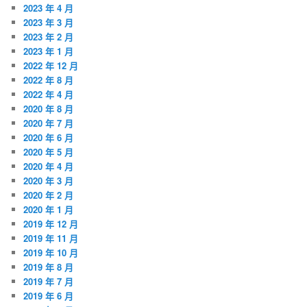
2023 年 4 月
2023 年 3 月
2023 年 2 月
2023 年 1 月
2022 年 12 月
2022 年 8 月
2022 年 4 月
2020 年 8 月
2020 年 7 月
2020 年 6 月
2020 年 5 月
2020 年 4 月
2020 年 3 月
2020 年 2 月
2020 年 1 月
2019 年 12 月
2019 年 11 月
2019 年 10 月
2019 年 8 月
2019 年 7 月
2019 年 6 月