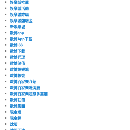
娛樂城推薦
娛樂城活動
娛樂城詐騙
娛樂城體驗金
新娛樂城
歐博app
歐博App下載
歐博i88
歐博下載
歐博代理
歐博儲值
歐博娛樂城
歐博帳號
歐博百家樂介紹
歐博百家樂咪牌廳
歐博百家樂超級多臺廳
歐博註冊
歐博集團
現金版
現金網
球版