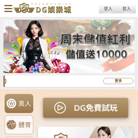
body{overflow:hidden !important;}