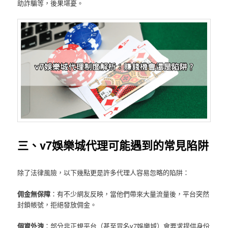
助詐騙等，後果堪憂。
三、
v7娛樂城代理可能遇到的常見陷阱
除了法律風險，以下幾點更是許多代理人容易忽略的陷阱：
佣金無保障
：有不少網友反映，當他們帶來大量流量後，平台突然
封鎖帳號，拒絕發放佣金。
個資外洩
：部分非正規平台（甚至冒名v7娛樂城）會要求提供身份