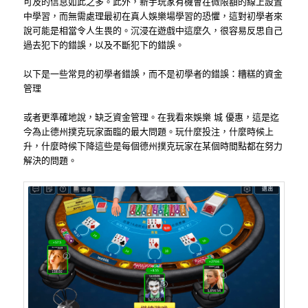
可及的信息如此之多。此外，新手玩家有機會在微限額的線上設置
中學習，而無需處理最初在真人娛樂場學習的恐懼，這對初學者來
說可能是相當令人生畏的。沉浸在遊戲中這麼久，很容易反思自己
過去犯下的錯誤，以及不斷犯下的錯誤。
以下是一些常見的初學者錯誤，而不是初學者的錯誤：糟糕的資金
管理
或者更準確地說，缺乏資金管理。在我看來
娛樂 城 優惠
，這是迄
今為止德州撲克玩家面臨的最大問題。玩什麼投注，什麼時候上
升，什麼時候下降這些是每個德州撲克玩家在某個時間點都在努力
解決的問題。