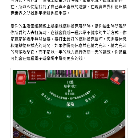
在，所以即使您找到了自己真正喜歡的遊戲，在現實世界和德州撲
克世界之間找到平衡點也很重要。
當你的生活圍繞著
線上娛樂城
德州撲克展開時，當你抽出時間離開
你所愛的人去打牌時，它就會變成一種非常不健康的生活方式。你
是贏是輸幾乎無關緊要。要打出最好的德州撲克技巧，您需要休息
和遠離德州撲克的時間。如果你得到休息並在精力充沛、精力充沛
的時候攻擊它，而不是以一半的能力進行為期一天的訓練，你甚至
可能會在這種電子遊樂場中賺到更多的錢。