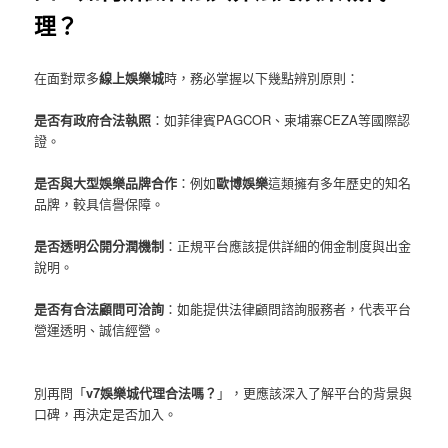
理？
在面對眾多
線上娛樂城
時，務必掌握以下幾點辨別原則：
是否有政府合法執照
：如菲律賓PAGCOR、柬埔寨CEZA等國際認
證。
是否與大型娛樂品牌合作
：例如
歐博娛樂
這類擁有多年歷史的知名
品牌，較具信譽保障。
是否透明公開分潤機制
：正規平台應該提供詳細的佣金制度與出金
說明。
是否有合法顧問可洽詢
：如能提供法律顧問諮詢服務者，代表平台
營運透明、誠信經營。
別再問「
v7娛樂城代理合法嗎？
」，更應該深入了解平台的背景與
口碑，再決定是否加入。