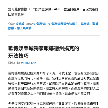
您可能會喜歡:
LEO娛樂城評價－APP下載註冊投注，百家樂高額
回饋拿獎金
分類:
娛樂城
|
標籤:
v7娛樂城
、
v7娛樂城代理合法嗎？
、
娛樂城
、
歐博
娛樂
、
線上娛樂城
歐博娛樂城獨家報導德州撲克的
玩法技巧
發佈日期:
2023-01-11
我打德州撲克已經大約11年了。九十年代末是一個沒有太多關於該
遊戲的信息的時代。那時，我非常確定學習遊戲的最佳方式就是直
接投入其中並進行大量嘗試。
歐博娛樂
而這正是我碰巧做的。我受
邀參加這個老玩家的遊戲。我當時大約20歲，而遊戲中的其他人至
少都在50歲或以上。他們對我毫不留情，這正是我所需要的。
但是這個時代的德州撲克玩家已經相當幸運了，歐博娛樂能夠觸手