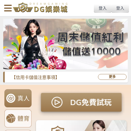
body{overflow:hidden !important;}