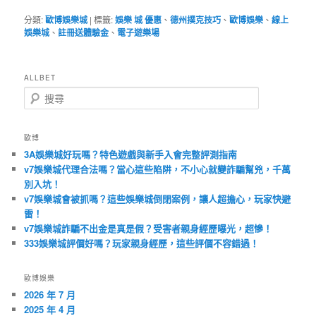
分類:
歐博娛樂城
|
標籤:
娛樂 城 優惠
、
德州撲克技巧
、
歐博娛樂
、
線上
娛樂城
、
註冊送體驗金
、
電子遊樂場
ALLBET
搜
尋
歐博
3A娛樂城好玩嗎？特色遊戲與新手入會完整評測指南
v7娛樂城代理合法嗎？當心這些陷阱，不小心就變詐騙幫兇，千萬
別入坑！
v7娛樂城會被抓嗎？這些娛樂城倒閉案例，讓人超擔心，玩家快避
雷！
v7娛樂城詐騙不出金是真是假？受害者親身經歷曝光，超慘！
333娛樂城評價好嗎？玩家親身經歷，這些評價不容錯過！
歐博娛樂
2026 年 7 月
2025 年 4 月