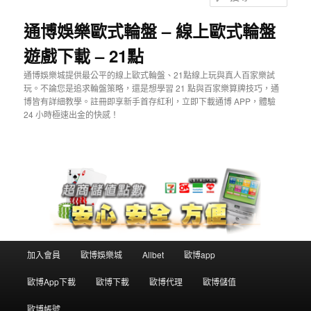
主
輔
尋
要
助
通博娛樂歐式輪盤 – 線上歐式輪盤
內
內
遊戲下載 – 21點
容
容
通博娛樂城提供最公平的線上歐式輪盤、21點線上玩與真人百家樂試
玩。不論您是追求輪盤策略，還是想學習 21 點與百家樂算牌技巧，通
博皆有詳細教學。註冊即享新手首存紅利，立即下載通博 APP，體驗
24 小時極速出金的快感！
主
加入會員
歐博娛樂城
Allbet
歐博app
要
選
歐博App下載
歐博下載
歐博代理
歐博儲值
單
歐博帳號