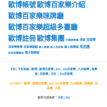
歐博帳號
歐博百家樂介紹
歐博百家樂咪牌廳
歐博百家樂超級多臺廳
歐博註冊
歐博集團
百家樂
球版
沙龍娛樂城
老虎機
百家樂教學
百家樂遊戲
線上娛樂城
真人娛樂
真人百家樂
電子遊樂場
註冊送體驗金
卡利
|
卡利系統
|
歐博
|
歐博百家樂
|
DG
|
DG百家樂
|
九州娛樂
|
娛樂
城
|
百家樂
|
卡利
|
DG百家樂
友站連結：
歐博
|
歐博百家樂
|
DG
|
DG百家樂
|
九州娛樂
|
娛樂城
|
百
家樂
|
卡利
優質代理推薦：
卡利
|
DG