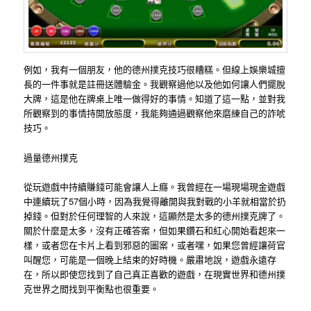
例如，我有一個朋友，他的
德州撲克技巧
很糟糕。但線上娛樂城擅
長的一件事就是
註冊送體驗金
。我觀察過他以及他如何讓人們擺脫
大牌，這是他在牌桌上唯一做得好的事情。知道了這一點，並對我
所觀察到的事情持開放態度，我能夠通過觀察他來磨練自己的詐唬
技巧。
過量德州撲克
從玩遊戲中持續賺錢可能會讓人上癮。我曾經在一場現場現金遊戲
中連續玩了57個小時，因為我覺得離開與我對戰的小羊就相當於扔
掉錢。但對於任何理智的人來說，這顯然是太多的德州撲克牌了。
關於什麼是太多，沒有正確答案，但如果鑽石和紅心開始看起來一
樣，或者您在卡片上看到邪惡的圖案，或者嘿，如果您曾經讓荷官
叫醒您，可能是一個晚上結束的好時機。嚴肅地說，遊戲永遠存
在，所以即使您找到了自己真正喜歡的遊戲，在現實世界和德州撲
克世界之間找到平衡點也很重要。