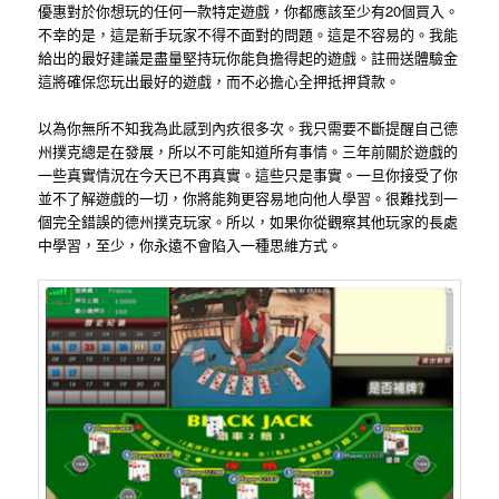
優惠對於你想玩的任何一款特定遊戲，你都應該至少有20個買入。
不幸的是，這是新手玩家不得不面對的問題。這是不容易的。我能
給出的最好建議是盡量堅持玩你能負擔得起的遊戲。註冊送體驗金
這將確保您玩出最好的遊戲，而不必擔心全押抵押貸款。
以為你無所不知我為此感到內疚很多次。我只需要不斷提醒自己德
州撲克總是在發展，所以不可能知道所有事情。三年前關於遊戲的
一些真實情況在今天已不再真實。這些只是事實。一旦你接受了你
並不了解遊戲的一切，你將能夠更容易地向他人學習。很難找到一
個完全錯誤的德州撲克玩家。所以，如果你從觀察其他玩家的長處
中學習，至少，你永遠不會陷入一種思維方式。