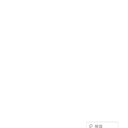
跳
跳
至
至
搜