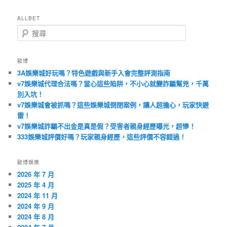
ALLBET
搜
尋
歐博
3A娛樂城好玩嗎？特色遊戲與新手入會完整評測指南
v7娛樂城代理合法嗎？當心這些陷阱，不小心就變詐騙幫兇，千萬
別入坑！
v7娛樂城會被抓嗎？這些娛樂城倒閉案例，讓人超擔心，玩家快避
雷！
v7娛樂城詐騙不出金是真是假？受害者親身經歷曝光，超慘！
333娛樂城評價好嗎？玩家親身經歷，這些評價不容錯過！
歐博娛樂
2026 年 7 月
2025 年 4 月
2024 年 11 月
2024 年 9 月
2024 年 8 月