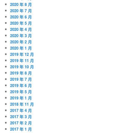
2020 年 8 月
2020 年 7 月
2020 年 6 月
2020 年 5 月
2020 年 4 月
2020 年 3 月
2020 年 2 月
2020 年 1 月
2019 年 12 月
2019 年 11 月
2019 年 10 月
2019 年 8 月
2019 年 7 月
2019 年 6 月
2019 年 5 月
2019 年 1 月
2018 年 11 月
2017 年 4 月
2017 年 3 月
2017 年 2 月
2017 年 1 月