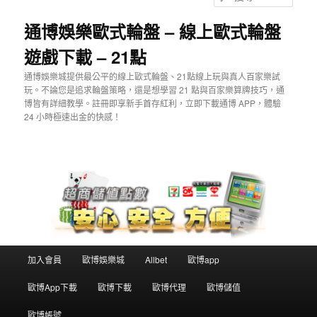
主
輔
尋
要
助
通博娛樂歐式輪盤 – 線上歐式輪盤
內
內
遊戲下載 – 21點
容
容
通博娛樂城提供最公平的線上歐式輪盤、21點線上玩與真人百家樂試
玩。不論您是追求輪盤策略，還是想學習 21 點與百家樂算牌技巧，通
博皆有詳細教學。註冊即享新手首存紅利，立即下載通博 APP，體驗
24 小時極速出金的快感！
主
加入會員
歐博娛樂城
Allbet
歐博app
要
選
歐博App下載
歐博下載
歐博代理
歐博儲值
單
歐博帳號