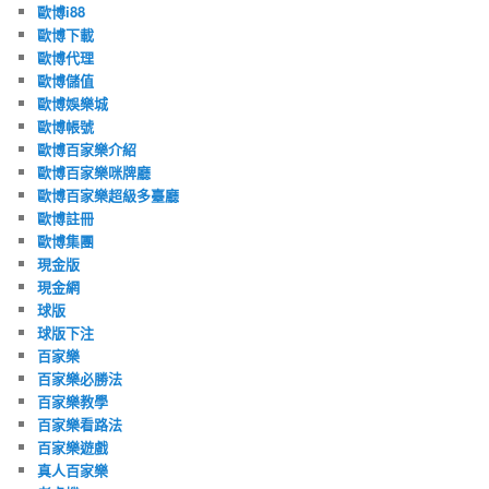
歐博i88
歐博下載
歐博代理
歐博儲值
歐博娛樂城
歐博帳號
歐博百家樂介紹
歐博百家樂咪牌廳
歐博百家樂超級多臺廳
歐博註冊
歐博集團
現金版
現金網
球版
球版下注
百家樂
百家樂必勝法
百家樂教學
百家樂看路法
百家樂遊戲
真人百家樂