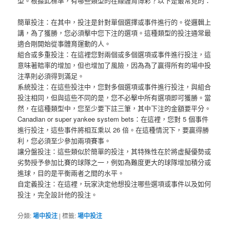
型。根據此標準，有哪些類型的在線體育博彩？以下是最常見的：
簡單投注：在其中，投注是針對單個選擇或事件進行的。從邏輯上
講，為了獲勝，您必須擊中您下注的選項。這種類型的投注通常最
適合剛開始從事體育運動的人。
組合或多重投注：在這裡您對兩個或多個選項或事件進行投注，這
意味著賠率的增加，但也增加了風險，因為為了贏得所有的場中投
注準則必須得到滿足。
系統投注：在這些投注中，您對多個選項或事件進行投注，與組合
投注相同，但與這些不同的是，您不必擊中所有選項即可獲勝。當
然，在這種類型中，您至少要下註三筆，其中下注的金額要平分。
Canadian or super yankee system bets：在這裡，您對 5 個事件
進行投注，這些事件將相互乘以 26 倍。在這種情況下，要贏得勝
利，您必須至少參加兩項賽事。
讓分盤投注：這些類似於簡單的投注，其特殊性在於將虛擬優勢或
劣勢授予參加比賽的球隊之一，例如為難度更大的球隊增加積分或
進球，目的是平衡兩者之間的水平。
自定義投注：在這裡，玩家決定他想投注哪些選項或事件以及如何
投注，完全設計他的投注。
分類:
場中投注
|
標籤:
場中投注