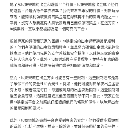
地了解tu娛樂城的出金和遊戲平台評價。tu娛樂城會出金嗎？他們
的遊戲平台是否符合業界標準？我們來看看專家的評價。對於玩家
來說，能夠順利領取贏得的獎金是在線賭博平台的關鍵問題之一。
畢竟，沒有人想要贏得大獎後發現自己無法領取獎金。在這方面，
tu娛樂城一直以來都被認為是一個可靠的平台。
根據專家的評價和玩家的回饋，tu娛樂城的出金過程通常是順利
的。他們有明確的出金政策和程序，並且努力確保出金請求能夠快
速處理。他們使用先進的支付系統和安全措施，以確保玩家的資金
和個人信息安全。此外，tu娛樂城遵守業界標準，並持有相應的遊
戲牌照和許可證，這意味著他們遵守相關的法規和規定。
然而，tu娛樂城在出金方面可能會有一些限制。這些限制通常是為
了確保平台的安全性和合規性。例如，他們可能對於單次出金金額
有上限，或者設定每日、每週或每月的出金次數限制。這些限制可
能因會員等級、活躍程度或其他因素而有所不同。因此，玩家在使
用tu娛樂城平台之前應該仔細閱讀他們的條款和條件，以瞭解出金
的相關限制和要求。
此外，tu娛樂城的遊戲平台也受到專家的肯定。他們提供多種類型
的遊戲，包括老虎機、撲克、輪盤等，並確保遊戲結果的公平性。