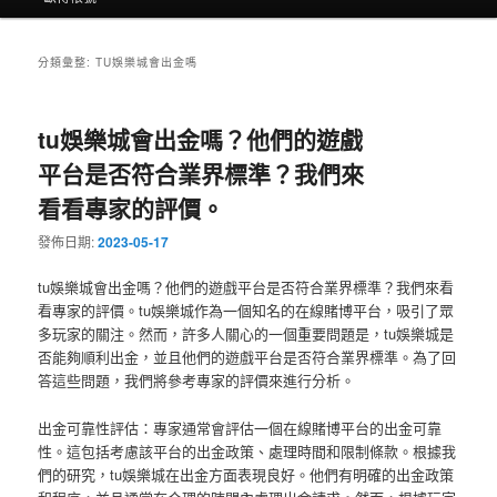
分類彙整:
TU娛樂城會出金嗎
tu娛樂城會出金嗎？他們的遊戲
平台是否符合業界標準？我們來
看看專家的評價。
發佈日期:
2023-05-17
tu娛樂城會出金嗎？他們的遊戲平台是否符合業界標準？我們來看
看專家的評價。tu娛樂城作為一個知名的在線賭博平台，吸引了眾
多玩家的關注。然而，許多人關心的一個重要問題是，tu娛樂城是
否能夠順利出金，並且他們的遊戲平台是否符合業界標準。為了回
答這些問題，我們將參考專家的評價來進行分析。
出金可靠性評估：專家通常會評估一個在線賭博平台的出金可靠
性。這包括考慮該平台的出金政策、處理時間和限制條款。根據我
們的研究，tu娛樂城在出金方面表現良好。他們有明確的出金政策