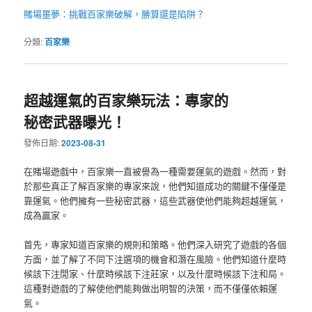
賭場噩夢：挑戰百家樂破解，勝算還是陷阱？
分類:
百家樂
超越運氣的百家樂玩法：專家的
秘密武器曝光！
發佈日期:
2023-08-31
在賭場遊戲中，百家樂一直被譽為一種需要運氣的遊戲。然而，對
於那些真正了解百家樂的專家來說，他們知道成功的關鍵不僅僅是
靠運氣。他們擁有一些秘密武器，這些武器使他們能夠超越運氣，
成為贏家。
首先，專家知道百家樂的規則和策略。他們深入研究了遊戲的各個
方面，並了解了不同下注選項的機會和潛在風險。他們知道什麼時
候該下注閒家、什麼時候該下注莊家，以及什麼時候該下注和局。
這種對遊戲的了解使他們能夠做出明智的決策，而不僅僅依賴運
氣。