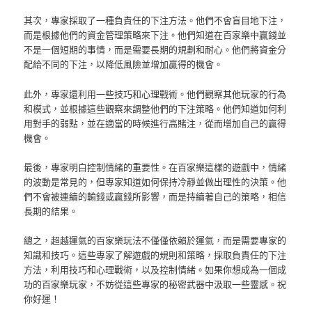
其次，專家採取了一種負責任的下注方法。他們不會盲目地下注，
而是根據他們的資金管理策略來下注。他們知道在百家樂中贏錢並
不是一個短期的事情，而是需要長期的規劃和耐心。他們將資金分
配給不同的下注，以降低風險並增加贏得的機會。
此外，專家還利用一些技巧和心理戰術。他們觀察其他玩家的行為
和模式，並根據這些觀察來調整他們的下注策略。他們知道如何利
用對手的弱點，並在適當的時候進行高賭注，從而增加自己的贏得
機會。
最後，專家明白控制情緒的重要性。在百家樂這樣的遊戲中，情緒
的波動是常見的，但專家知道如何保持冷靜並做出理性的決策。他
們不會被連續的輸錢或贏錢所影響，而是持續著自己的策略，相信
長期的結果。
總之，超越運氣的百家樂玩法不僅僅依賴於運氣，而是需要專家的
知識和技巧。這些專家了解遊戲的規則和策略，採取負責任的下注
方法，利用技巧和心理戰術，以及控制情緒。如果你想成為一個成
功的百家樂玩家，不妨從這些專家的秘密武器中汲取一些靈感。祝
你好運！