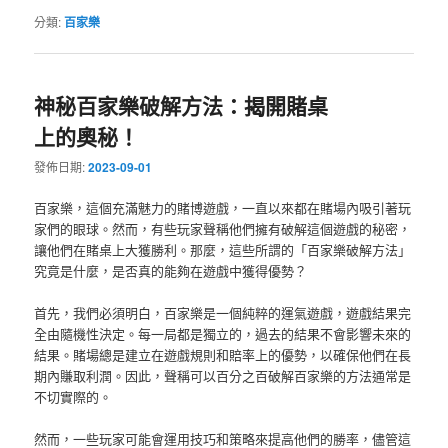
分類:
百家樂
神秘百家樂破解方法：揭開賭桌
上的奧秘！
發佈日期:
2023-09-01
百家樂，這個充滿魅力的賭博遊戲，一直以來都在賭場內吸引著玩
家們的眼球。然而，有些玩家聲稱他們擁有破解這個遊戲的秘密，
讓他們在賭桌上大獲勝利。那麼，這些所謂的「百家樂破解方法」
究竟是什麼，是否真的能夠在遊戲中獲得優勢？
首先，我們必須明白，百家樂是一個純粹的運氣遊戲，遊戲結果完
全由隨機性決定。每一局都是獨立的，過去的結果不會影響未來的
結果。賭場總是建立在遊戲規則和賠率上的優勢，以確保他們在長
期內賺取利潤。因此，聲稱可以百分之百破解百家樂的方法通常是
不切實際的。
然而，一些玩家可能會運用技巧和策略來提高他們的勝率，儘管這