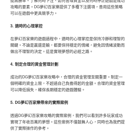
提高勝率。了解何時下注、如何管理資金以及何時停止遊戲是成功
攻略的要素。DG夢幻百家樂提供了多種下注選項，善用這些策略
可以在遊戲中更具競爭力。
3.
適時的心理掌控
在夢幻百家樂的遊戲過程中，適時的心理掌控是保持冷靜和理智的
關鍵。不論是贏還是輸，都要保持穩定的情緒，避免因情緒波動而
做出不理智的決定。這是實現夢想的必經之路。
4.
制定合理的資金管理計劃
成功的DG夢幻百家樂攻略中，合理的資金管理至關重要。制定一
個明確的資金上限，不超過自己負擔得起的金額。合理的資金管理
可以降低損失，確保長期穩定的遊戲體驗。
5. DG
夢幻百家樂帶來的實際案例
透過DG夢幻百家樂攻略的實際案例，我們可以看到許多玩家成功
實現了年收百萬的夢想。這些案例不僅鼓舞人心，同時也為我們提
供了實際操作的參考。