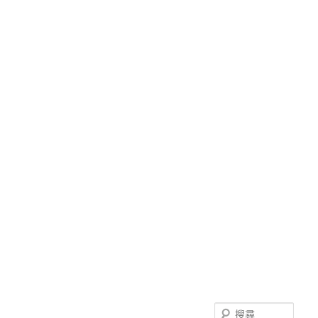
跳
跳
至
至
搜