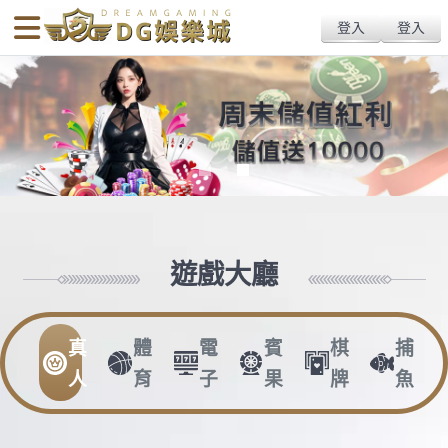
body{overflow:hidden !important;}