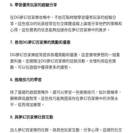
6.
學習優秀玩家的經驗分
享
在DG夢幻百家樂攻略中，不妨花點時間學習優秀玩家的經驗分
享。這些成功的玩家經常在社交媒體或線上論壇分享他們的策略和
心得，這些寶貴的信息能夠加速你在夢幻百家樂中的進步。
7.
善用
DG
夢幻百家樂的獎勵和優惠
DG夢幻百家樂經常提供各種獎勵和優惠，這是實現夢想的一個重
要利器。定期關注DG夢幻百家樂的促銷活動，合理利用這些獎
勵，可以在遊戲中獲得更多的優勢。
8.
進階技巧的學習
除了基礎的遊戲策略外，還可以學習一些進階技巧，如計算機率、
觀察牌局趨勢等。這些技巧能夠提高你在夢幻百家樂中的決策水
平，從而增加勝算。
9.
與夢幻百家樂社群互動
加入夢幻百家樂的社群，與其他玩家互動，分享心得。這樣的社交