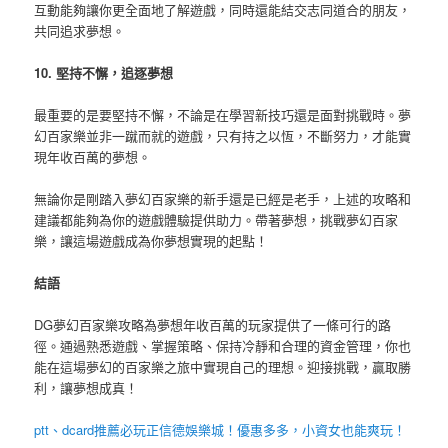
互動能夠讓你更全面地了解遊戲，同時還能結交志同道合的朋友，
共同追求夢想。
10.
堅持不懈，追逐夢想
最重要的是要堅持不懈，不論是在學習新技巧還是面對挑戰時。夢
幻百家樂並非一蹴而就的遊戲，只有持之以恆，不斷努力，才能實
現年收百萬的夢想。
無論你是剛踏入夢幻百家樂的新手還是已經是老手，上述的攻略和
建議都能夠為你的遊戲體驗提供助力。帶著夢想，挑戰夢幻百家
樂，讓這場遊戲成為你夢想實現的起點！
結語
DG夢幻百家樂攻略為夢想年收百萬的玩家提供了一條可行的路
徑。通過熟悉遊戲、掌握策略、保持冷靜和合理的資金管理，你也
能在這場夢幻的百家樂之旅中實現自己的理想。迎接挑戰，贏取勝
利，讓夢想成真！
ptt、dcard推薦必玩正信德娛樂城！優惠多多，小資女也能爽玩！