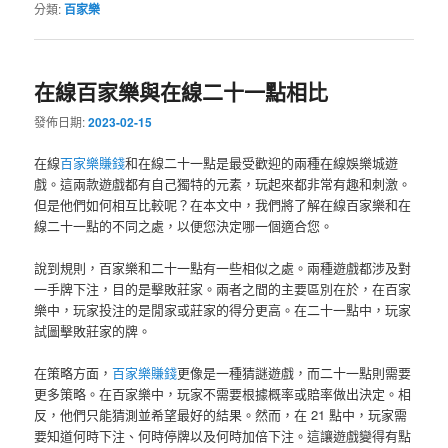
分類:
百家樂
在線百家樂與在線二十一點相比
發佈日期:
2023-02-15
在線
百家樂賺錢
和在線二十一點是最受歡迎的兩種在線娛樂城遊
戲。這兩款遊戲都有自己獨特的元素，玩起來都非常有趣和刺激。
但是他們如何相互比較呢？在本文中，我們將了解在線百家樂和在
線二十一點的不同之處，以便您決定哪一個適合您。
說到規則，百家樂和二十一點有一些相似之處。兩種遊戲都涉及對
一手牌下注，目的是擊敗莊家。兩者之間的主要區別在於，在百家
樂中，玩家投注的是閒家或莊家的得分更高。在二十一點中，玩家
試圖擊敗莊家的牌。
在策略方面，
百家樂賺錢
更像是一種猜謎遊戲，而二十一點則需要
更多策略。在百家樂中，玩家不需要根據概率或賠率做出決定。相
反，他們只能猜測並希望最好的結果。然而，在 21 點中，玩家需
要知道何時下注、何時停牌以及何時加倍下注。這讓遊戲變得有點