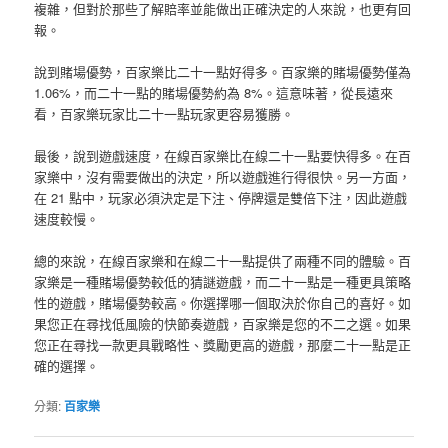
複雜，但對於那些了解賠率並能做出正確決定的人來說，也更有回
報。
說到賭場優勢，百家樂比二十一點好得多。百家樂的賭場優勢僅為
1.06%，而二十一點的賭場優勢約為 8%。這意味著，從長遠來
看，百家樂玩家比二十一點玩家更容易獲勝。
最後，說到遊戲速度，在線百家樂比在線二十一點要快得多。在百
家樂中，沒有需要做出的決定，所以遊戲進行得很快。另一方面，
在 21 點中，玩家必須決定是下注、停牌還是雙倍下注，因此遊戲
速度較慢。
總的來說，在線百家樂和在線二十一點提供了兩種不同的體驗。百
家樂是一種賭場優勢較低的猜謎遊戲，而二十一點是一種更具策略
性的遊戲，賭場優勢較高。你選擇哪一個取決於你自己的喜好。如
果您正在尋找低風險的快節奏遊戲，百家樂是您的不二之選。如果
您正在尋找一款更具戰略性、獎勵更高的遊戲，那麼二十一點是正
確的選擇。
分類:
百家樂