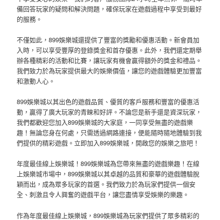
備回答玩家的疑問和解決問題，確保玩家在遊戲過程中享受到最好
的服務。
不僅如此，899娛樂城還提供了豐富的獎勵和優惠活動。新會員加
入時，可以享受豐厚的登錄獎金和首存優惠。此外，我們還定期舉
辦各種精彩的活動和比賽，讓玩家有機會贏得額外的獎金和禮品。
我們致力於為玩家提供最大的娛樂價值，讓您的遊戲體驗更加豐富
和激動人心。
899娛樂城以其出色的遊戲品質、優質的客戶服務和豐富的優惠活
動，贏得了廣大玩家的青睞和好評。不論您是新手還是資深玩家，
我們都歡迎您加入899娛樂城的大家庭，一同享受無盡的遊戲樂
趣！無論您身在何處，只需透過網路連接，便能隨時隨地體驗到我
們提供的精彩遊戲。立即加入899娛樂城，開啟您的娛樂之旅吧！
年度最佳線上娛樂城！899娛樂城為您帶來無盡的遊戲樂趣！在線
上娛樂城市場中，899娛樂城以其卓越的品質和豪華的遊戲體驗脫
穎而出，成為眾多玩家的首選。我們致力於為玩家們提供一個安
全、刺激且令人興奮的遊戲平台，讓您盡情享受娛樂的樂趣。
作為年度最佳線上娛樂城，899娛樂城為玩家們提供了眾多精彩的