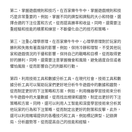
第二，掌握遊戲規則和技巧。在百家樂牛牛中，掌握遊戲規則和技
巧是非常重要的。例如，掌握不同的牌型和牌點的大小和特徵，選
擇合適的下注位置和方式，從而提高勝率和收益。同時，還需要注
重經驗和技能的積累和練習，不斷優化自己的技巧和策略。
第三，注重心理學原理。在百家樂牛牛中，心理學原理對於玩家的
勝利和失敗有著直接的影響。例如，保持冷靜和理智，不受其他玩
家和遊戲情況的干擾和影響，保持自己的戰略和目標，從而取得更
好的勝利。同時，還需要注意掌握機會和風險，避免過度自信或者
懼怕風險，從而影響自己的判斷和行動。
第四，利用技術工具和數據分析工具。在現代社會，技術工具和數
據分析工具可以幫助玩家們更好地分析牛牛遊戲中的數據和趨勢，
從而制定更好的下注策略和方案。例如，利用機器學習技術來分析
牛牛遊戲中的大量數據，從而找出規律和趨勢，制定出更好的下注
策略和方案。同時，還可以利用人工智能和深度學習技術來分析其
他玩家的行為和下注策略，從而制定出更好的對策和反擊。此外，
還可以利用賭場提供的各種技巧和工具，例如標記牌型、記錄牌
局、分析趨勢等，從而提高自己的技能和經驗。