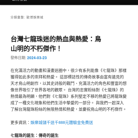
分類彙整:
歐博娛樂城
台灣七龍珠迷的熱血與熱愛：鳥
山明的不朽傑作！
發佈日期:
2024-03-23
在充滿活力的動畫和漫畫迷圈中，很少有系列能像《七龍珠》那樣
獲得如此多的崇拜和熱愛。 這部標誌性的傳奇故事由富有遠見的
天才鳥山明創作，以其史詩般的戰鬥、充滿活力的角色和豐富的想
像世界吸引了世界各地的觀眾。 台灣的忠實粉絲對《七龍珠》的
熱情最為明顯，他們對《七龍珠》系列堅定不移的熱愛已將龍珠變
成了一種文化現象和他們生活中摯愛的一部分。 與我們一起深入
了解台灣龍珠粉絲的無限熱情和熱愛，並慶祝鳥山明的不朽傑作。
更多資訊：
娛樂城儲千送千888元體驗金免費送
七龍珠的誕生：傳奇的誕生