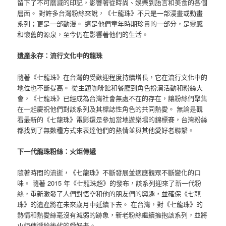
留下了不可磨滅的印記，影響著從時尚、娛樂到語言和美食的各個
層面。 對許多台灣粉絲來說，《七龍珠》不只是一部漫畫或動畫
系列；更是一部動漫。 這是他們童年時期珍貴的一部分，是靈感
和懷舊的源泉，至今仍在影響著他們的生活。
遺產永存：流行文化中的龍珠
隨著《七龍珠》在台灣的受歡迎程度持續增長，它在流行文化中的
地位也不斷提高。 從主題咖啡館和餐廳到角色扮演活動和粉絲大
會，《七龍珠》已經成為台灣社會無處不在的存在，讓粉絲們聚集
在一起慶祝他們對該系列及其標誌性角色的共同熱愛。 無論是觀
看最新的《七龍珠》電影還是參加當地遊樂場的錦標賽，台灣粉絲
都找到了無數種方式來表達他們的熱情並與其他愛好者聯繫。
下一代龍珠粉絲：火炬傳遞
隨著時間的流逝，《七龍珠》不斷發展並適應觀眾不斷變化的口
味。 隨著 2015 年《七龍珠超》的發布，該系列迎來了新一代粉
絲，重新激發了人們對悟空和他的朋友們的興趣，並確保《七龍
珠》的遺產將在未來歲月中延續下去。 在台灣，對《七龍珠》的
熱情和熱愛絲毫沒有減弱的跡象，新老粉絲繼續擁抱該系列，並將
火炬傳遞給後代的愛好者。