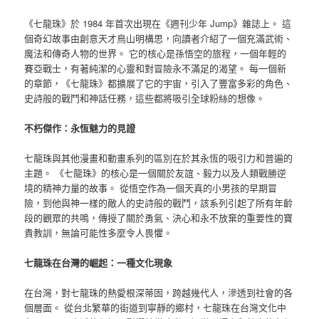
《七龍珠》於 1984 年首次出現在《週刊少年 Jump》雜誌上。 這
個奇幻故事由創意天才鳥山明構思，向讀者介紹了一個充滿武術、
魔法和傳奇人物的世界。 它的核心是孫悟空的旅程，一個年輕的
賽亞戰士，有著純潔的心靈和對冒險永不滿足的渴望。 每一個新
的章節，《七龍珠》都擴展了它的宇宙，引入了豐富多彩的角色、
史詩般的戰鬥和神話任務，這些都將吸引全球粉絲的想像。
不朽傑作：永恆魅力的見證
七龍珠與其他漫畫和動畫系列的區別在於其永恆的吸引力和普遍的
主題。 《七龍珠》的核心是一個關於友誼、毅力以及人類戰勝逆
境的精神力量的故事。 從悟空作為一個天真的小男孩的早期冒
險，到他與神一樣的敵人的史詩般的戰鬥，該系列引起了所有年齡
段的觀眾的共鳴，傳授了關於勇氣、決心和永不放棄的重要性的寶
貴教訓，無論可能性多麼令人畏懼。
七龍珠在台灣的崛起：一種文化現象
在台灣，對七龍珠的熱愛根深蒂固，跨越幾代人，滲透到社會的各
個層面。 從台北繁華的街道到寧靜的鄉村，七龍珠在台灣文化中