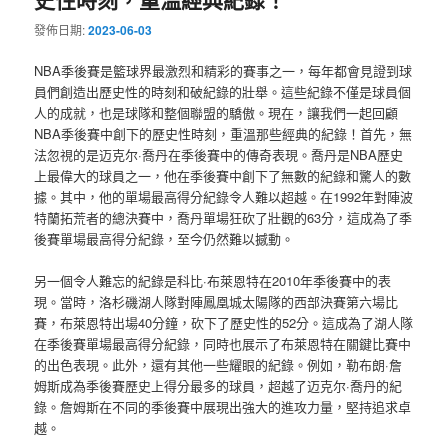
發佈日期:
2023-06-03
NBA季後賽是籃球界最激烈和精彩的賽事之一，每年都會見證到球
員們創造出歷史性的時刻和破紀錄的壯舉。這些紀錄不僅是球員個
人的成就，也是球隊和整個聯盟的驕傲。現在，讓我們一起回顧
NBA季後賽中創下的歷史性時刻，重溫那些經典的紀錄！首先，無
法忽視的是迈克尔·喬丹在季後賽中的傳奇表現。喬丹是NBA歷史
上最偉大的球員之一，他在季後賽中創下了無數的紀錄和驚人的數
據。其中，他的單場最高得分紀錄令人難以超越。在1992年對陣波
特蘭拓荒者的總決賽中，喬丹單場狂砍了壯觀的63分，這成為了季
後賽單場最高得分紀錄，至今仍然難以撼動。
另一個令人難忘的紀錄是科比·布萊恩特在2010年季後賽中的表
現。當時，洛杉磯湖人隊對陣鳳凰城太陽隊的西部決賽第六場比
賽，布萊恩特出場40分鐘，砍下了歷史性的52分。這成為了湖人隊
在季後賽單場最高得分紀錄，同時也展示了布萊恩特在關鍵比賽中
的出色表現。此外，還有其他一些耀眼的紀錄。例如，勒布朗·詹
姆斯成為季後賽歷史上得分最多的球員，超越了迈克尔·喬丹的紀
錄。詹姆斯在不同的季後賽中展現出強大的進攻力量，堅持追求卓
越。