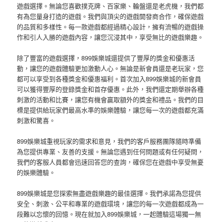
遊戲選擇。無論您喜歡撲克牌、百家樂、輪盤還是老虎機，我們都
有為您量身打造的遊戲。我們與頂尖的遊戲開發商合作，確保遊戲
的品質和多樣性。每一款遊戲都經過精心設計，擁有流暢的遊戲操
作和引人入勝的遊戲內容，讓您沉浸其中，享受無比的遊戲樂趣。
除了豐富的遊戲選擇，899娛樂城還提供了豐厚的獎金和優惠活
動，讓您的遊戲體驗更加激動人心。無論是新會員還是老玩家，您
都可以享受到各種獎金和優惠福利。首次加入899娛樂城的新會員
可以獲得豐厚的登錄獎金和首存優惠。此外，我們還定期舉辦各種
刺激的活動和比賽，讓您有機會贏取額外的獎金和禮品。我們的目
標是提供給玩家們最高水準的娛樂體驗，讓您每一次的遊戲都充滿
刺激和驚喜。
899娛樂城重視玩家的需求和意見，我們的客戶服務團隊隨時準備
為您提供專業、友善的支援。無論您遇到任何問題或有任何疑問，
我們的客服人員都會迅速回答您的查詢，確保您在遊戲中享受無憂
的娛樂體驗。
899娛樂城是您探索無盡遊戲樂趣的最佳選擇。我們承諾為您提供
安全、刺激、公平和專業的遊戲環境，讓您的每一次遊戲都成為一
段難以忘懷的回憶。現在就加入899娛樂城，一起體驗這場獨一無