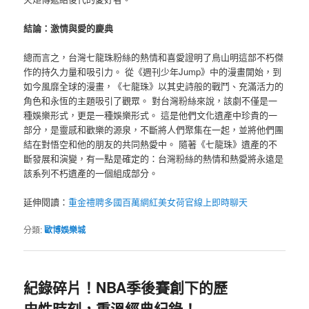
結論：激情與愛的慶典
總而言之，台灣七龍珠粉絲的熱情和喜愛證明了鳥山明這部不朽傑
作的持久力量和吸引力。 從《週刊少年Jump》中的漫畫開始，到
如今風靡全球的漫畫，《七龍珠》以其史詩般的戰鬥、充滿活力的
角色和永恆的主題吸引了觀眾。 對台灣粉絲來說，該劇不僅是一
種娛樂形式，更是一種娛樂形式。 這是他們文化遺產中珍貴的一
部分，是靈感和歡樂的源泉，不斷將人們聚集在一起，並將他們團
結在對悟空和他的朋友的共同熱愛中。 隨著《七龍珠》遺產的不
斷發展和演變，有一點是確定的：台灣粉絲的熱情和熱愛將永遠是
該系列不朽遺產的一個組成部分。
延伸閱讀：
重金禮聘多國百萬網紅美女荷官線上即時聊天
分類:
歐博娛樂城
紀錄碎片！NBA季後賽創下的歷
史性時刻，重溫經典紀錄！