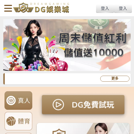
body{overflow:hidden !important;}