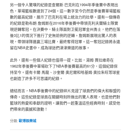
另一個令人驚嘆的紀錄是查爾斯·巴克利在1994年季後賽中表現出
色，單場籃板數達到了24個。這一數字至今仍然是季後賽單場籃板
數的最高紀錄，展示了巴克利在場上統治力的壯舉。還有一個傳奇
的紀錄是勒布朗·詹姆斯在2016年季後賽中帶領克利夫蘭騎士隊實
現逆轉奪冠。在決賽中，騎士隊面對卫冕冠軍金州勇士，他們在落
後3比1的情況下進行了史無前例的逆轉。詹姆斯展現出驚人的表
現，帶領球隊連贏三場比賽，最終奪得冠軍。這一奪冠記錄將永遠
留在NBA史書中，成為球迷們津津樂道的故事。
此外，還有一些個人紀錄也值得一提。比如，湯姆·賈拉維奇在
1962年季後賽中單場砍下了NBA季後賽最高的61分，這個紀錄保
持至今。還有卡爾·馬龍、沙奎爾·奧尼爾和哈基姆·奧拉朱旺等球星
也創造了許多不可思議的紀錄。
總結而言，NBA季後賽中的紀錄碎片見證了球員們的偉大和聯盟的
傳奇。這些紀錄是球員在關鍵時刻所做出的驚人表現，也是他們對
籃球的熱愛和奉獻的證明。讓我們一起重溫這些經典時刻，感受他
們帶來的震撼和激動！
分類:
歐博娛樂城