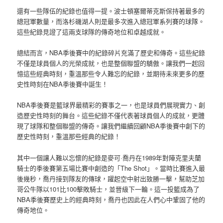
還有一些隊伍的紀錄也值得一提。波士頓塞爾蒂克斯保持著最多的
總冠軍數量，而洛杉磯湖人則是最多次進入總冠軍系列賽的球隊。
這些紀錄見證了這兩支球隊的傳奇地位和卓越成就。
總結而言，NBA季後賽中的紀錄碎片充滿了歷史和傳奇。這些紀錄
不僅是球員個人的光榮成就，也是整個聯盟的驕傲。讓我們一起回
憶這些經典時刻，重溫那些令人難忘的紀錄，並期待未來更多的歷
史性時刻在NBA季後賽中誕生！
NBA季後賽是籃球界最精彩的賽事之一，也是球員們展現實力、創
造歷史性時刻的舞台。這些紀錄不僅代表著球員個人的成就，更體
現了球隊和整個聯盟的傳奇。讓我們繼續回顧NBA季後賽中創下的
歷史性時刻，重溫那些經典的紀錄！
其中一個讓人難以忘懷的紀錄是麥可·喬丹在1989年對陣克里夫蘭
騎士的季後賽第五場比賽中創造的「The Shot」。當時比賽進入最
後幾秒，喬丹接到隊友的傳球，躍起空中射出致勝一擊，幫助芝加
哥公牛隊以101比100擊敗騎士，並晉級下一輪。這一投籃成為了
NBA季後賽歷史上的經典時刻，喬丹也因此在人們心中鞏固了他的
傳奇地位。