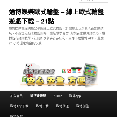
主
輔
尋
要
助
通博娛樂歐式輪盤 – 線上歐式輪盤
內
內
遊戲下載 – 21點
容
容
通博娛樂城提供最公平的線上歐式輪盤、21點線上玩與真人百家樂試
玩。不論您是追求輪盤策略，還是想學習 21 點與百家樂算牌技巧，通
博皆有詳細教學。註冊即享新手首存紅利，立即下載通博 APP，體驗
24 小時極速出金的快感！
主
歐博娛樂城
加入會員
Allbet
歐博app
要
選
歐博App下載
歐博下載
歐博代理
歐博儲值
單
歐博帳號