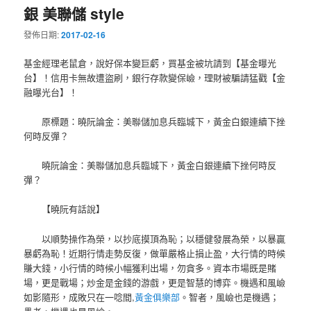
銀 美聯儲 style
發佈日期:
2017-02-16
基金經理老鼠倉，說好保本變巨虧，買基金被坑請到【基金曝光
台】！信用卡無故遭盜刷，銀行存款變保嶮，理財被騙請猛戳【金
融曝光台】！
原標題：曉阮論金：美聯儲加息兵臨城下，黃金白銀連續下挫
何時反彈？
曉阮論金：美聯儲加息兵臨城下，黃金白銀連續下挫何時反
彈？
【曉阮有話說】
以順勢操作為榮，以抄底摸頂為恥；以穩健發展為榮，以暴贏
暴虧為恥！近期行情走勢反復，做單嚴格止損止盈，大行情的時候
賺大錢，小行情的時候小幅獲利出場，勿貪多。資本市場既是賭
場，更是戰場；炒金是金錢的游戲，更是智慧的博弈。機遇和風嶮
如影隨形，成敗只在一唸間,
黃金俱樂部
。智者，風嶮也是機遇；