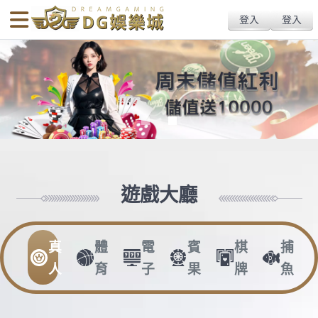
body{overflow:hidden !important;}