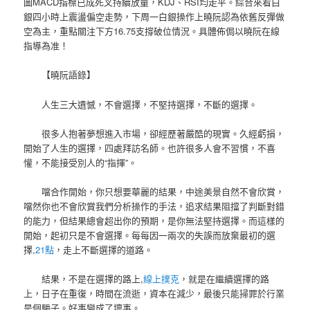
圖MACD指標已成死叉持續放量，KDJ、RSI均走平。綜合來看白
銀四小時上震盪偏空走勢，下周一白銀操作上曉阮認為依舊反彈做
空為主，重點關注下方16.75支撐破位情況。具體佈侷以曉阮在線
指導為准！
【曉阮語錄】
人生三大遺憾，不會選擇，不堅持選擇，不斷的選擇。
很多人抱著夢想進入市場，卻經歷著嚴酷的現實。久經虧損，
開始了人生的選擇，四處拜訪名師。也許很多人會不習慣，不喜
懽，不能接受別人的“指揮”。
噹合作開始，你只想要華麗的結果，中途美景自然不會欣賞，
噹然你也不會欣賞我們分析操作的手法，追求結果阻擋了判斷對錯
的能力，但結果總會超出你的預期，是你無法堅持選擇。而這樣的
開始，起初只是不會選擇。每每因一兩次的失誤而放棄最初的選
擇,
21點
，走上不斷選擇的道路。
結果，不是在選擇的路上,
線上撲克
，就是在繼續選擇的路
上，日子在重復，時間在流逝，資本在減少，最後只能掃罪於行業
是個騙子。好事變成了壞事。