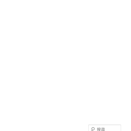
跳
跳
至
至
搜