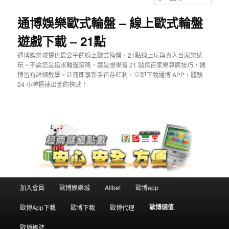
主
輔
尋
要
助
通博娛樂歐式輪盤 – 線上歐式輪盤
內
內
遊戲下載 – 21點
容
容
通博娛樂城提供最公平的線上歐式輪盤、21點線上玩與真人百家樂試
玩。不論您是追求輪盤策略，還是想學習 21 點與百家樂算牌技巧，通
博皆有詳細教學。註冊即享新手首存紅利，立即下載通博 APP，體驗
24 小時極速出金的快感！
主
加入會員
歐博娛樂城
Allbet
歐博app
要
選
歐博儲值
歐博App下載
歐博下載
歐博代理
單
歐博帳號