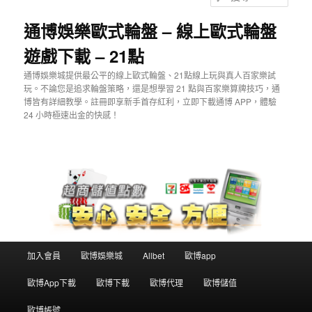
主
尋
要
通博娛樂歐式輪盤 – 線上歐式輪盤
內
遊戲下載 – 21點
容
通博娛樂城提供最公平的線上歐式輪盤、21點線上玩與真人百家樂試
玩。不論您是追求輪盤策略，還是想學習 21 點與百家樂算牌技巧，通
博皆有詳細教學。註冊即享新手首存紅利，立即下載通博 APP，體驗
24 小時極速出金的快感！
主
加入會員
歐博娛樂城
Allbet
歐博app
要
選
歐博App下載
歐博下載
歐博代理
歐博儲值
單
歐博帳號