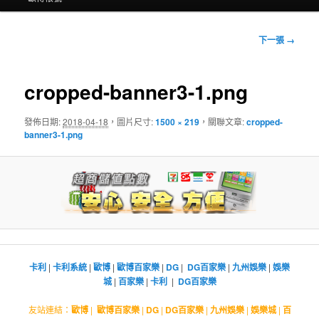
圖
下一張 →
片
導
覽
cropped-banner3-1.png
發佈日期:
2018-04-18
，圖片尺寸:
1500 × 219
，關聯文章:
cropped-
banner3-1.png
卡利
|
卡利系統
|
歐博
|
歐博百家樂
|
DG
|
DG百家樂
|
九州娛樂
|
娛樂
城
|
百家樂
|
卡利
|
DG百家樂
友站連結：
歐博
|
歐博百家樂
|
DG
|
DG百家樂
|
九州娛樂
|
娛樂城
|
百