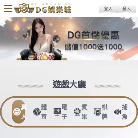
body{overflow:hidden !important;}