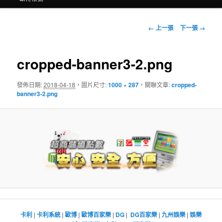
圖
← 上一張
下一張 →
片
導
覽
cropped-banner3-2.png
發佈日期:
2018-04-18
，圖片尺寸:
1000 × 287
，關聯文章:
cropped-
banner3-2.png
卡利
|
卡利系統
|
歐博
|
歐博百家樂
|
DG
|
DG百家樂
|
九州娛樂
|
娛樂