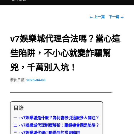
文
←
上一篇
下一篇
→
章
導
覽
v7娛樂城代理合法嗎？當心這
些陷阱，不小心就變詐騙幫
兇，千萬別入坑！
發佈日期:
2025-04-08
——————————————————————————-
目錄
一、
v7娛樂城是什麼？為何會吸引這麼多人關注？
二、
v7娛樂城代理制度解析：賺錢機會還是陷阱？
三、
v7娛樂城代理可能遇到的常見陷阱