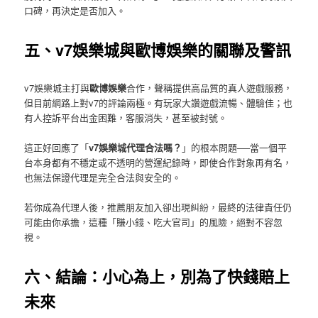
口碑，再決定是否加入。
五、
v7娛樂城與歐博娛樂的關聯及警訊
v7娛樂城主打與
歐博娛樂
合作，聲稱提供高品質的真人遊戲服務，
但目前網路上對v7的評論兩極。有玩家大讚遊戲流暢、體驗佳；也
有人控訴平台出金困難，客服消失，甚至被封號。
這正好回應了「
v7娛樂城代理合法嗎？
」的根本問題──當一個平
台本身都有不穩定或不透明的營運紀錄時，即使合作對象再有名，
也無法保證代理是完全合法與安全的。
若你成為代理人後，推薦朋友加入卻出現糾紛，最終的法律責任仍
可能由你承擔，這種「賺小錢、吃大官司」的風險，絕對不容忽
視。
六、
結論：小心為上，別為了快錢賠上
未來