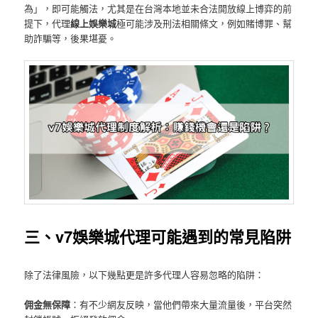
為」，即可能觸法，尤其是在台灣本地並未合法開放線上博弈的前
提下，代理
線上娛樂城
極可能涉及刑法相關條文，例如賭博罪、幫
助詐騙等，後果堪憂。
三、
v7娛樂城代理可能遇到的常見陷阱
除了法律風險，以下幾點更是許多代理人容易忽略的陷阱：
佣金無保障
：有不少網友反映，當他們帶來大量流量後，平台突然