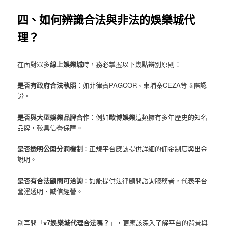
四、
如何辨識合法與非法的娛樂城代
理？
在面對眾多
線上娛樂城
時，務必掌握以下幾點辨別原則：
是否有政府合法執照
：如菲律賓PAGCOR、柬埔寨CEZA等國際認
證。
是否與大型娛樂品牌合作
：例如
歐博娛樂
這類擁有多年歷史的知名
品牌，較具信譽保障。
是否透明公開分潤機制
：正規平台應該提供詳細的佣金制度與出金
說明。
是否有合法顧問可洽詢
：如能提供法律顧問諮詢服務者，代表平台
營運透明、誠信經營。
別再問「
v7娛樂城代理合法嗎？
」，更應該深入了解平台的背景與