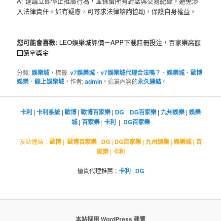
A: 建議立即停止推廣行為，並保留所有對話與交易紀錄，避免涉
入法律責任。如有疑慮，可尋求法律諮詢協助，保護自身權益。
您可能會喜歡:
LEO娛樂城評價－APP下載註冊投注，百家樂高額
回饋拿獎金
分類:
娛樂城
，標籤:
v7娛樂城
、
v7娛樂城代理合法嗎？
、
娛樂城
、
歐博
娛樂
、
線上娛樂城
，作者:
admin
。這篇內容的
永久連結
。
卡利
|
卡利系統
|
歐博
|
歐博百家樂
|
DG
|
DG百家樂
|
九州娛樂
|
娛樂
城
|
百家樂
|
卡利
|
DG百家樂
友站連結：
歐博
|
歐博百家樂
|
DG
|
DG百家樂
|
九州娛樂
|
娛樂城
|
百
家樂
|
卡利
優質代理推薦：
卡利
|
DG
本站採用 WordPress 建置