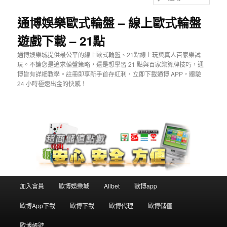
主
尋
要
通博娛樂歐式輪盤 – 線上歐式輪盤
內
遊戲下載 – 21點
容
通博娛樂城提供最公平的線上歐式輪盤、21點線上玩與真人百家樂試
玩。不論您是追求輪盤策略，還是想學習 21 點與百家樂算牌技巧，通
博皆有詳細教學。註冊即享新手首存紅利，立即下載通博 APP，體驗
24 小時極速出金的快感！
主
加入會員
歐博娛樂城
Allbet
歐博app
要
選
歐博App下載
歐博下載
歐博代理
歐博儲值
單
歐博帳號