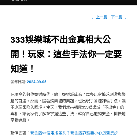
文
←
上一篇
下一篇
→
章
導
覽
333娛樂城不出金真相大公
開！玩家：這些手法你一定要
知道！
發佈日期:
2024-09-05
在現今的數位娛樂時代，線上娛樂城成為了眾多玩家追求刺激與樂
趣的首選。然而，隨著娛樂城的興起，也出現了各種詐騙手法，讓
不少玩家陷入困境。今天，我們就來揭露333娛樂城「不出金」的
真相，讓玩家們了解並掌握這些手法，確保自己能夠安全、愉快地
享受遊戲。
延伸閱讀：
現金版vs信用版差別？現金版詐騙要小心這些奧步