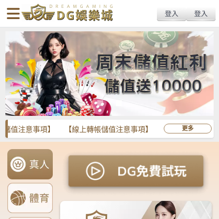
body{overflow:hidden !important;}