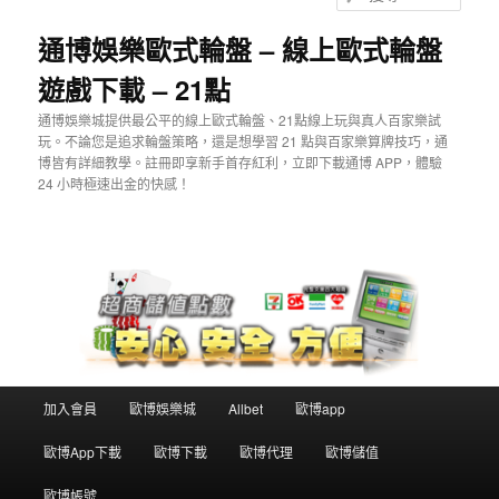
主
尋
要
通博娛樂歐式輪盤 – 線上歐式輪盤
內
遊戲下載 – 21點
容
通博娛樂城提供最公平的線上歐式輪盤、21點線上玩與真人百家樂試
玩。不論您是追求輪盤策略，還是想學習 21 點與百家樂算牌技巧，通
博皆有詳細教學。註冊即享新手首存紅利，立即下載通博 APP，體驗
24 小時極速出金的快感！
主
加入會員
歐博娛樂城
Allbet
歐博app
要
選
歐博App下載
歐博下載
歐博代理
歐博儲值
單
歐博帳號