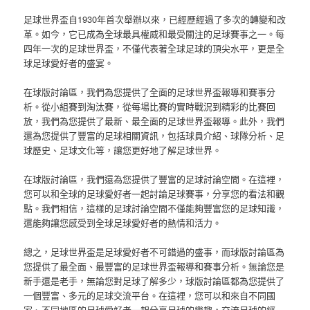
足球世界盃自1930年首次舉辦以來，已經歷經過了多次的轉變和改
革。如今，它已成為全球最具權威和最受關注的足球賽事之一。每
四年一次的足球世界盃，不僅代表著全球足球的頂尖水平，更是全
球足球愛好者的盛宴。
在球版討論區，我們為您提供了全面的足球世界盃報導和賽事分
析。從小組賽到淘汰賽，從每場比賽的實時戰況到精彩的比賽回
放，我們為您提供了最新、最全面的足球世界盃報導。此外，我們
還為您提供了豐富的足球相關資訊，包括球員介紹、球隊分析、足
球歷史、足球文化等，讓您更好地了解足球世界。
在球版討論區，我們還為您提供了豐富的足球討論空間。在這裡，
您可以和全球的足球愛好者一起討論足球賽事，分享您的看法和觀
點。我們相信，這樣的足球討論空間不僅能夠豐富您的足球知識，
還能夠讓您感受到全球足球愛好者的熱情和活力。
總之，足球世界盃是足球愛好者不可錯過的盛事，而球版討論區為
您提供了最全面、最豐富的足球世界盃報導和賽事分析。無論您是
新手還是老手，無論您對足球了解多少，球版討論區都為您提供了
一個豐富、多元的足球交流平台。在這裡，您可以和來自不同國
家、不同地區的足球愛好者一起分享足球的樂趣，交流足球的經