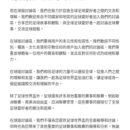
而在球版討論區，我們也致力於促進全球足球愛好者之間的交流和
理解。我們歡迎來自不同國家和地區的足球愛好者加入我們的討論
區，分享您的足球故事和觀點，與全球足球愛好者一起討論足球賽
事，交流足球經驗。
在球版討論區，我們重視用戶的多元性和包容性。我們歡迎不同性
別、種族、文化背景和宗教信仰的用戶加入我們的討論區，我們尊
重並傾聽每一位用戶的聲音和觀點，並且反對任何形式的歧視和暴
力。
在球版討論區，我們相信足球的力量可以連結全球，促進人們之間
的理解和友誼。讓我們一起為足球世界盃加油打氣，讓足球成為一
個促進國際交流和理解的平台。
除了足球世界盃外，足球還有許多其他重要的賽事和聯賽。例如歐
洲聯賽、南美洲自由盃、亞洲聯賽等等，這些賽事同樣吸引了全球
足球愛好者的關注和追捧。
在球版討論區，我們不僅為您提供足球世界盃的全面報導和討論，
同時也為您帶來了其他重要的足球賽事和聯賽的報導和分析。無論