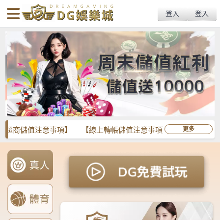
body{overflow:hidden !important;}