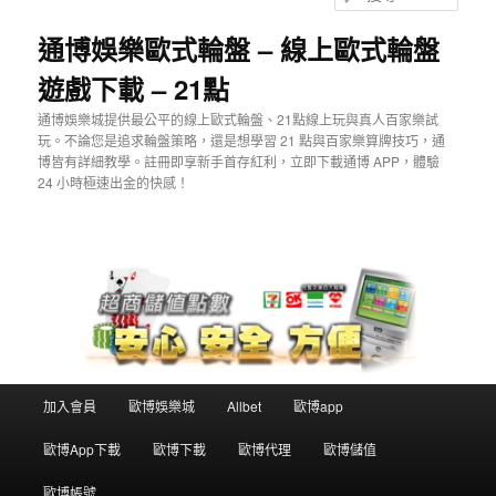
主
尋
要
通博娛樂歐式輪盤 – 線上歐式輪盤
內
遊戲下載 – 21點
容
通博娛樂城提供最公平的線上歐式輪盤、21點線上玩與真人百家樂試
玩。不論您是追求輪盤策略，還是想學習 21 點與百家樂算牌技巧，通
博皆有詳細教學。註冊即享新手首存紅利，立即下載通博 APP，體驗
24 小時極速出金的快感！
主
加入會員
歐博娛樂城
Allbet
歐博app
要
選
歐博App下載
歐博下載
歐博代理
歐博儲值
單
歐博帳號