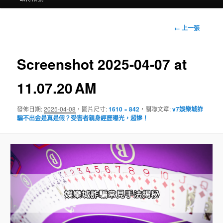
圖
← 上一張
片
導
覽
Screenshot 2025-04-07 at
11.07.20 AM
發佈日期:
2025-04-08
，圖片尺寸:
1610 × 842
，關聯文章:
v7娛樂城詐
騙不出金是真是假？受害者親身經歷曝光，超慘！