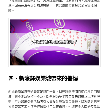
覺。因為在沒有身分驗證機制下，資安風險與資金安全皆無法保
障。
四、
新濠鋒娛樂城帶來的警惕
新濠鋒娛樂城
在過去曾是熱門平台，但在短短時間內從榮景走向風
波，讓不少玩家措手不及。問題根源多半來自於未取得正規博彩牌
照、平台過度促銷活動吸引大量投注導致資金斷鏈，以及缺乏第三
方監管等因素。這些經驗提供了重要借鏡，也讓更多人開始反思其