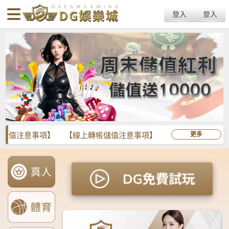
body{overflow:hidden !important;}