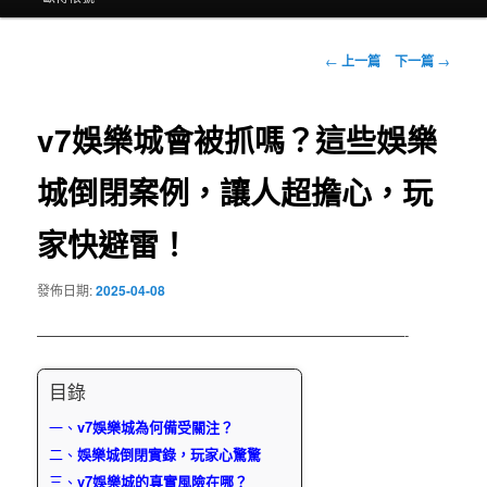
文
←
上一篇
下一篇
→
章
導
覽
v7娛樂城會被抓嗎？這些娛樂
城倒閉案例，讓人超擔心，玩
家快避雷！
發佈日期:
2025-04-08
——————————————————————————-
目錄
一、
v7娛樂城為何備受關注？
二、
娛樂城倒閉實錄，玩家心驚驚
三、
v7娛樂城的真實風險在哪？