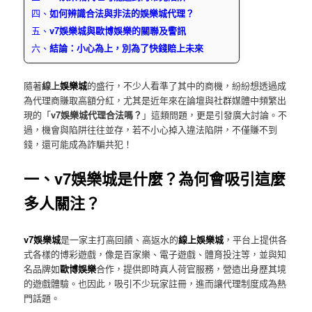
四、
如何辨識合法與非法的娛樂城代理？
五、
v7娛樂城與歐博娛樂的關聯及警訊
六、
結論：小心為上，別為了快錢賠上未來
隨著
線上
娛樂城
的盛行，不少人看準了其中的商機，紛紛想透過成
為代理商賺取高額分紅，尤其是近年來在論壇與社群媒體中頻繁出
現的「
v7娛樂城代理合法嗎？
」這類問題，更是引發廣大討論。不
過，機會與陷阱往往並存，若不小心掉入違法陷阱，不僅賺不到
錢，還可能成為詐騙共犯！
一、
v7娛樂城是什麼？為何會吸引這麼
多人關注？
v7娛樂城
是一家主打高回饋、高返水的
線上娛樂城
，平台上提供各
式各樣的博彩遊戲，像是百家樂、電子遊戲、體育投注等，並與知
名品牌如
歐博娛樂
合作，提供即時真人荷官服務，營造出身歷其境
的遊戲體驗。也因此，吸引不少玩家註冊，進而讓代理制度成為熱
門話題。