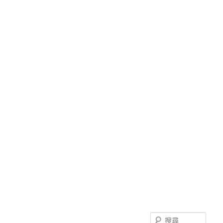
跳
至
搜