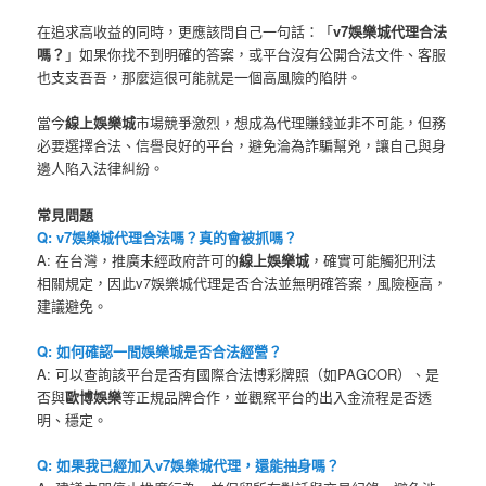
在追求高收益的同時，更應該問自己一句話：「
v7娛樂城代理合法
嗎？
」如果你找不到明確的答案，或平台沒有公開合法文件、客服
也支支吾吾，那麼這很可能就是一個高風險的陷阱。
當今
線上娛樂城
市場競爭激烈，想成為代理賺錢並非不可能，但務
必要選擇合法、信譽良好的平台，避免淪為詐騙幫兇，讓自己與身
邊人陷入法律糾紛。
常見問題
Q: v7娛樂城代理合法嗎？真的會被抓嗎？
A: 在台灣，推廣未經政府許可的
線上娛樂城
，確實可能觸犯刑法
相關規定，因此v7娛樂城代理是否合法並無明確答案，風險極高，
建議避免。
Q: 如何確認一間娛樂城是否合法經營？
A: 可以查詢該平台是否有國際合法博彩牌照（如PAGCOR）、是
否與
歐博娛樂
等正規品牌合作，並觀察平台的出入金流程是否透
明、穩定。
Q: 如果我已經加入v7娛樂城代理，還能抽身嗎？