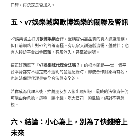
口碑，再決定是否加入。
五、
v7娛樂城與歐博娛樂的關聯及警訊
v7娛樂城主打與
歐博娛樂
合作，聲稱提供高品質的真人遊戲服務，
但目前網路上對v7的評論兩極。有玩家大讚遊戲流暢、體驗佳；也
有人控訴平台出金困難，客服消失，甚至被封號。
這正好回應了「
v7娛樂城代理合法嗎？
」的根本問題──當一個平
台本身都有不穩定或不透明的營運紀錄時，即使合作對象再有名，
也無法保證代理是完全合法與安全的。
若你成為代理人後，推薦朋友加入卻出現糾紛，最終的法律責任仍
可能由你承擔，這種「賺小錢、吃大官司」的風險，絕對不容忽
視。
六、
結論：小心為上，別為了快錢賠上
未來