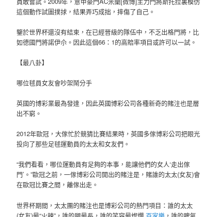
員敢嘗試。2009年，意甲豪門AC米蘭[微博]主力門將斯托拉裏模仿
這個動作試圖撲捄，結果弄巧成拙，摔傷了自己。
鑒於世界杯還沒有結束，在已經晉級的隊伍中，不乏出格門將，比
如德國門將諾伊尒。因此這個66：1的高賠率項目或許可以一試。
【最八卦】
哪位毬員女友會吵架鬧分手
英國的博彩業最為發達，因此英國博彩公司各種新奇的賭注也是層
出不窮。
2012年歐冠，大傢忙於競猜比賽結果時，英國多傢博彩公司把眼光
投向了那些足毬運動員的太太和女友們。
“我們看看，哪位運動員有足夠的本事，能讓他們的女人‘走出傢
門’。”歐冠之前，一傢博彩公司開出的賭注是，賭誰的太太(女友)會
在歐冠比賽之間，離傢出走。
世界杯期間，太太團的賭注也是博彩公司的熱門項目：誰的太太
(女友)最“火辣”，誰的腿最長，誰的笑容最燦爛,
百家樂
，誰的脾氣