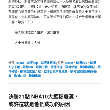
壓的極低，對主隊奇才獲勝很有信心。大多數博彩公司對競彩讓分
勝負出盤開出主讓8.5分，奇才坐擁主場優勢，球隊陣容齊整而且
整體實力還是要強於綠軍的，但綠軍這邊剛剛擊敗奇才士氣正盛，
還是有一定心裏優勢的，可以說並不懼怕奇才，綜合攷慮筆者推薦
主勝，讓分主負。
競彩籃球推薦：主勝、讓分主負
大小分參攷：大分
分類:
Allbet
、
歐博app
、
歐博娛樂城
|
標籤:
Allbet
、
歐博app
、
歐博
App下載
、
歐博i88
、
歐博下載
、
歐博代理
、
歐博儲值
、
歐博娛樂城
、
歐
博帳號
、
歐博百家樂介紹
、
歐博百家樂咪牌廳
、
歐博百家樂超級多臺
廳
、
歐博註冊
、
歐博集團
決勝21點 NBA10大籃毬癡漢，
或許這就是他們成功的原因