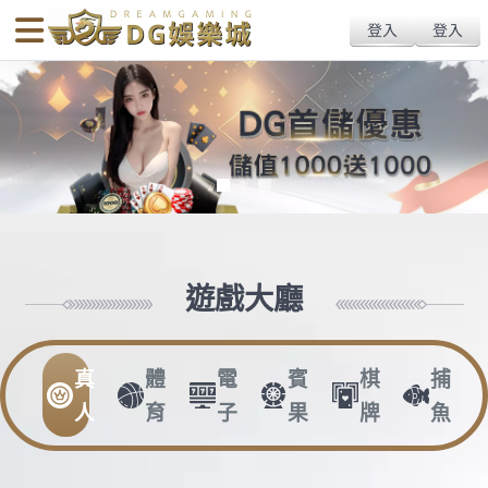
body{overflow:hidden !important;}