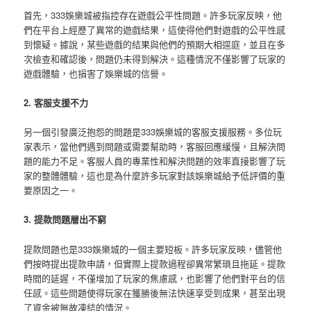
首先，333娛樂城被指控存在遊戲公平性問題。許多玩家反映，他
們在平台上經歷了異常的遊戲結果，這使得他們對遊戲的公平性感
到懷疑。據說，某些遊戲的結果與他們的預期大相逕庭，並且在多
次檢查和確認後，問題仍未得到解決。這種情況不僅影響了玩家的
遊戲體驗，也損害了娛樂城的信譽。
2. 客服支援不力
另一個引發廣泛抱怨的問題是333娛樂城的客服支援服務。多位玩
家表示，當他們遇到問題或需要幫助時，客服回應緩慢，且解決問
題的能力不足。客服人員的專業性和解決問題的效率直接影響了玩
家的整體體驗，這也是為什麼許多玩家對該娛樂城給予低評價的重
要原因之一。
3. 提款問題層出不窮
提款問題也是333娛樂城的一個主要短板。許多玩家反映，儘管他
們按時提出提款申請，但實際上提款過程卻異常繁瑣且拖延。提款
時間的延遲，不僅增加了玩家的焦慮感，也影響了他們對平台的信
任感。這些問題使得玩家在獲勝後無法快速享受到成果，甚至出現
了資金被無故凍結的情況。