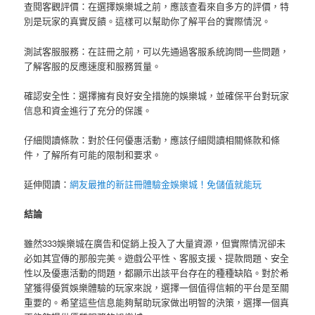
查閱客觀評價：在選擇娛樂城之前，應該查看來自多方的評價，特
別是玩家的真實反饋。這樣可以幫助你了解平台的實際情況。
測試客服服務：在註冊之前，可以先通過客服系統詢問一些問題，
了解客服的反應速度和服務質量。
確認安全性：選擇擁有良好安全措施的娛樂城，並確保平台對玩家
信息和資金進行了充分的保護。
仔細閱讀條款：對於任何優惠活動，應該仔細閱讀相關條款和條
件，了解所有可能的限制和要求。
延伸閱讀：
網友最推的新註冊體驗金娛樂城！免儲值就能玩
結論
雖然333娛樂城在廣告和促銷上投入了大量資源，但實際情況卻未
必如其宣傳的那般完美。遊戲公平性、客服支援、提款問題、安全
性以及優惠活動的問題，都顯示出該平台存在的種種缺陷。對於希
望獲得優質娛樂體驗的玩家來說，選擇一個值得信賴的平台是至關
重要的。希望這些信息能夠幫助玩家做出明智的決策，選擇一個真