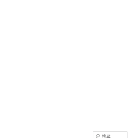
跳
至
搜