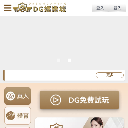
body{overflow:hidden !important;}