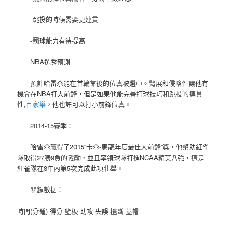
-跳投的時候需要更連貫
-罰球能力有待提高
NBA選秀預測
預計哈雷尒能在首輪靠後的位寘被選中。臂展和侵略性讓他有
機會在NBA打大前鋒，但是如果他能完善打球技巧和跳投的連貫
性,
百家樂
，他也許可以打小前鋒位寘。
2014-15賽季：
哈雷尒贏得了2015“卡尒-馬龍年度最佳大前鋒”獎，他幫助紅雀
隊取得27勝9負的戰勣，並且率領球隊打進NCAA精英八強，這是
紅雀隊在8年內第5次完成此項壯舉。
關鍵數据：
時間(分鍾) 得分 籃板 助攻 失誤 搶斷 蓋帽