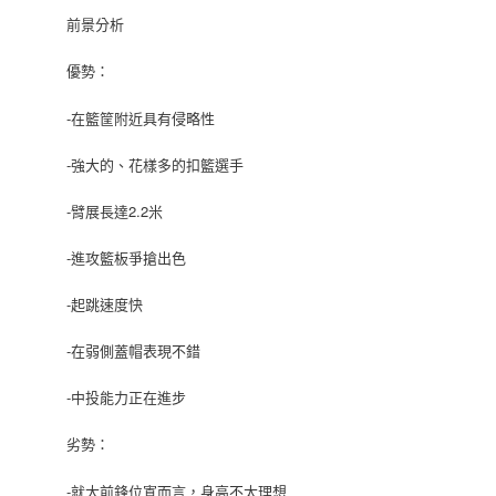
前景分析
優勢：
-在籃筐附近具有侵略性
-強大的、花樣多的扣籃選手
-臂展長達2.2米
-進攻籃板爭搶出色
-起跳速度快
-在弱側蓋帽表現不錯
-中投能力正在進步
劣勢：
-就大前鋒位寘而言，身高不太理想