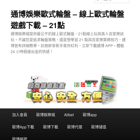
主
尋
要
通博娛樂歐式輪盤 – 線上歐式輪盤
內
遊戲下載 – 21點
容
通博娛樂城提供最公平的線上歐式輪盤、21點線上玩與真人百家樂試
玩。不論您是追求輪盤策略，還是想學習 21 點與百家樂算牌技巧，通
博皆有詳細教學。註冊即享新手首存紅利，立即下載通博 APP，體驗
24 小時極速出金的快感！
主
加入會員
歐博娛樂城
Allbet
歐博app
要
選
歐博App下載
歐博下載
歐博代理
歐博儲值
單
歐博帳號