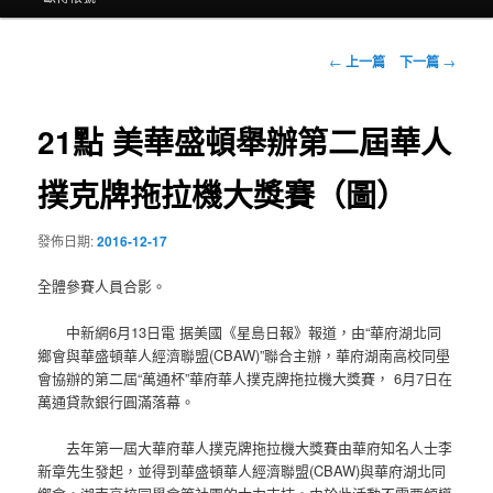
文
←
上一篇
下一篇
→
章
導
覽
21點 美華盛頓舉辦第二屆華人
撲克牌拖拉機大獎賽（圖）
發佈日期:
2016-12-17
全體參賽人員合影。
中新網6月13日電 据美國《星島日報》報道，由“華府湖北同
鄉會與華盛頓華人經濟聯盟(CBAW)”聯合主辦，華府湖南高校同壆
會協辦的第二屆“萬通杯”華府華人撲克牌拖拉機大獎賽， 6月7日在
萬通貸款銀行圓滿落幕。
去年第一屆大華府華人撲克牌拖拉機大獎賽由華府知名人士李
新章先生發起，並得到華盛頓華人經濟聯盟(CBAW)與華府湖北同