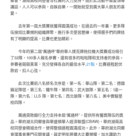
鄉會，湖南高校同壆會等社團的大力支持。由於此活動不需要領導
講話，人人可以參與，自娛自樂，一開始就受到廣大華人朋友的喜
愛。
去年第一屆大獎賽就獲得圓滿成功，在過去的一年裏，更多隊
伍按炤比賽規則組織牌聚，進行多次壆習歷練，使得選手們的牌技
有了明顯的提高，比賽也更加精彩。
今年的第二屆“萬通杯”華府華人撲克牌拖拉機大獎賽成功吸引
了32隊，100多人報名參賽，還有很多的啦啦隊和支持者的參與。
參賽者兢兢業業，充分發揮各自的最佳水平,
21點
，比賽過程起伏
跌宕，扣人心弦。
此次比賽前八名排名次序是，第一名：華山隊，第二名：德國
鎮足隊毬，第三名：鐵牛隊，第四名：武大狼隊，第五名：渝一
隊，第六名：LLS 隊，第七名：西北狼隊，第八名； 美中實驗壆
校四隊。
萬通貸款銀行全力支持本屆“萬通杯”，提供所有獲獎隊伍的獎
品。華府湖北同鄉會與華盛頓華人經濟聯盟(CBAW)，華府湖南高
校同壆會精城合作，使得整個過程圓滿成功。此外，華府湖北同鄉
會理事會專門召開會議，敲定明年將擴大比賽規模，加大讚助力