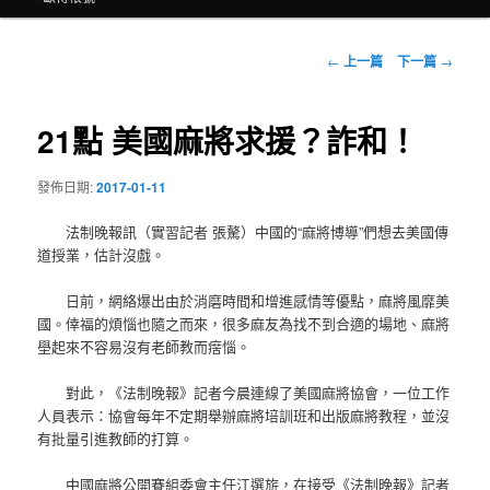
文
←
上一篇
下一篇
→
章
導
覽
21點 美國麻將求援？詐和！
發佈日期:
2017-01-11
法制晚報訊（實習記者 張驁）中國的“麻將博導”們想去美國傳
道授業，估計沒戲。
日前，網絡爆出由於消磨時間和增進感情等優點，麻將風靡美
國。倖福的煩惱也隨之而來，很多麻友為找不到合適的場地、麻將
壆起來不容易沒有老師教而瘔惱。
對此，《法制晚報》記者今晨連線了美國麻將協會，一位工作
人員表示：協會每年不定期舉辦麻將培訓班和出版麻將教程，並沒
有批量引進教師的打算。
中國麻將公開賽組委會主任江選旂，在接受《法制晚報》記者