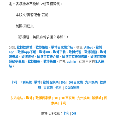
定。各項標准不能缺少或互相替代。
本版文/實習記者 張驁
制圖/周建文
（原標題：美國麻將求援？詐和！）
分類:
歐博娛樂城
、
歐博帳號
、
歐博百家樂介紹
，標籤:
Allbet
、
歐博
app
、
歐博App下載
、
歐博i88
、
歐博下載
、
歐博代理
、
歐博儲值
、
歐博
娛樂城
、
歐博帳號
、
歐博百家樂介紹
、
歐博百家樂咪牌廳
、
歐博百家樂
超級多臺廳
、
歐博註冊
、
歐博集團
，作者:
admin
。這篇內容的
永久連
結
。
卡利
|
卡利系統
|
歐博
|
歐博百家樂
|
DG
|
DG百家樂
|
九州娛樂
|
娛樂
城
|
百家樂
|
卡利
|
DG百家樂
友站連結：
歐博
|
歐博百家樂
|
DG
|
DG百家樂
|
九州娛樂
|
娛樂城
|
百
家樂
|
卡利
優質代理推薦：
卡利
|
DG