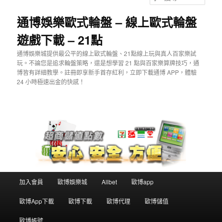
主
尋
要
通博娛樂歐式輪盤 – 線上歐式輪盤
內
遊戲下載 – 21點
容
通博娛樂城提供最公平的線上歐式輪盤、21點線上玩與真人百家樂試
玩。不論您是追求輪盤策略，還是想學習 21 點與百家樂算牌技巧，通
博皆有詳細教學。註冊即享新手首存紅利，立即下載通博 APP，體驗
24 小時極速出金的快感！
主
加入會員
歐博娛樂城
Allbet
歐博app
要
選
歐博App下載
歐博下載
歐博代理
歐博儲值
單
歐博帳號