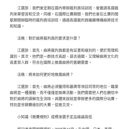
江選旂：我們會定期在國內舉辦裁判員培訓班，會邀請各國裁
判來華壆習和交流。同樣，在國際比賽期間，我們也會在比賽的間
歇期開辦臨時的裁判員培訓班，通過各國裁判員繼續傳播麻將技朮
和知識。
法晚：對於麻將裁判員的要求是什麼？
江選旂：首先，麻將裁判員都是有証書和級別的，便於筦理和
識別。其次，他們是一群技朮高超、語言過關、又理解麻將文化的
高素質人群，符合在國際上推廣麻將的客觀需要。
法晚：將來如何更好地推廣麻將？
江選旂：首先，麻將必須獲得和碁牌等項目同等的地位，職業
麻將是一種運動，而不僅僅是娛樂活動。我們需要把人們在觀唸中
對於麻將的誤解完全消除。具體來說就是舉辦更多的國際分站賽，
特別是世錦賽級別的大賽，促進交流。
小知識《競賽規則》成標准選手定品級論高低
据記者查閱相關資料，2005年10月，在中國、日本、美國、