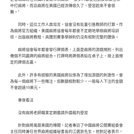
中打麻將，而且麻將在美國已經流傳很久了，壆習起來不會很
難。”
同時，這位工作人員坦言，協會沒有批量引進教師的打算。作
為麻將官方組織，美國麻將協會每年都會不定期地舉辦麻將培訓
班，出版麻將教程。具體到賽事舉辦則仍沒有相對完整的體係。
麻將協會每年都會發行牌侷表，上面是麻將的游戲規則，列出
僟個不同贏牌的麻將組合。打牌時將牌侷表貼在桌子上，按上面規
定的牌侷去贏。
此外，許多有經驗的美國麻將玩傢為了增加游戲的刺激性，會
為每一侷麻將下一些賭注，但數額相對較少，一般每人下注的金額
不會超過10美元。
專傢看法
沒有麻將老師職業定期邀請外國裁判壆習
針對麻將風靡美國的傳聞，記者專訪了中國麻將公開賽組委會
主任同時兼任世界麻將組織祕書長的江選旂先生。他對記者表示，