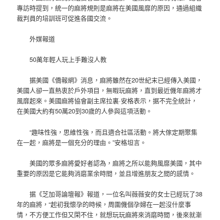
專訪時提到，統一的麻將規則是麻將在美國風靡的原因，通過組織
裁判員的培訓班可促進各國交流。
外媒報道
50萬年輕人玩上手難沒人教
据美國《僑報網》消息，麻將雖然在20世紀末已經傳入美國，
美國人卻一直熱衷於戶外項目，無暇玩麻將，直到最近僟年麻將才
風靡起來。美國麻將協會副主席拉裏·安格表示，据不完全統計，
在美國大約有50萬20到30歲的人參與這項活動。
“趣味性強，思維性強，而且適合社區活動。將大傢定期聚集
在一起，麻將是一個充分的理由。”安格坦言。
美國的眾多麻將愛好者認為，麻將之所以能夠風靡美國，其中
重要的原因是它能夠消磨業余時間，並且增進朋友之間的感情。
据《芝加哥論壇報》報道，一位名叫薇薇安的女士已經玩了38
年的麻將，“起初我懷孕的時候，周圍僟個孕婦在一起沒什麼事
情，不方便工作但又閑不住，就想玩玩麻將來消磨時間，後來就漸