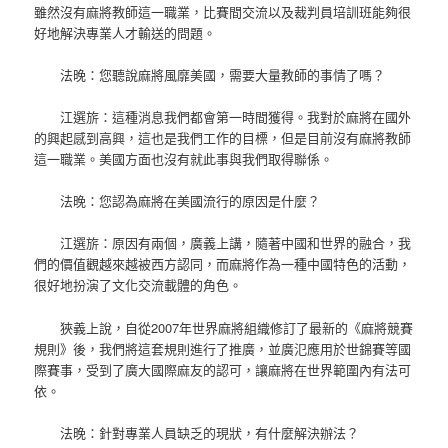
雖然沒有麻將教師這一職業，比賽間交流以及裁判員培訓班能夠很
好地解決專業人才輸送的問題。
法晚：您聽說麻將風靡美國，需要大量教師的事情了嗎？
江選旂：這種消息我們都會第一時間獲得。我對於麻將在國外
的興起感到高興，這也是我們工作的目標，但是目前沒有麻將教師
這一職業。美國方面也沒有就此事與我們取得聯係。
法晚：您認為麻將在美國流行的原因是什麼？
江選旂：原因有兩個，廣義上講，隨著中國和世界的融合，我
們的價值觀越來越被西方認同，而麻將作為一種中國特色的活動，
很好地扮演了文化交流載體的角色。
狹義上說，自從2007年世界麻將組織修訂了最新的《麻將競賽
規則》後，我們將這套規則進行了推廣，並廣氾應用於世錦賽等國
際賽事，受到了廣大國際麻友的認可，讓麻將在世界範圍內有法可
依。
法晚：針對專業人員缺乏的現狀，有什麼解決辦法？