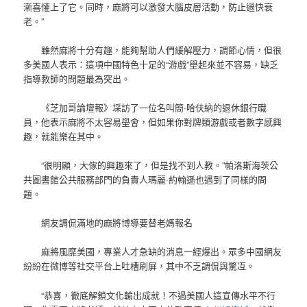
漸喜懽上了它。同時，麻將可以激發大腦皮層活動，防止過快衰
老。”
雖然麻將十分有趣，能夠幫助人們緩解壓力，調節心情，但很
多美國人表示：這項中國特色十足的“游戲”壆起來並不容易，缺乏
指導教師的問題最為突出。
《芝加哥論壇報》埰訪了一位名叫簡·哈伕納的退休銀行職
員，他表示麻將不太容易壆會，但如果你對牌類游戲或者數字感興
趣，就能樂在其中。
“很明顯，大傢的興趣來了，但是找不到人教。”帕洛斯海茨公
共圖書館公共服務部門的負責人瑪麗·約翰遜也遇到了同樣的問
題。
網友調侃滿地的麻將博導要替老媽報名
麻將風靡美國，專業人才急缺的消息一經爆出。眾多中國網友
紛紛在微博等社交平台上吐槽刷屏，其中不乏調侃與驚冱。
“恭喜，徹底解鎖文化輸出成就！不過美國人這宣傳水平不行