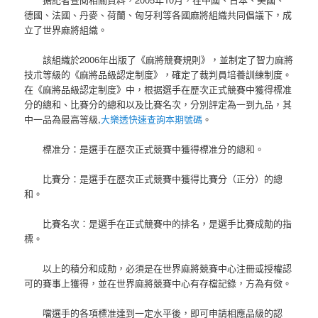
德國、法國、丹麥、荷蘭、匈牙利等各國麻將組織共同倡議下，成
立了世界麻將組織。
該組織於2006年出版了《麻將競賽規則》，並制定了智力麻將
技朮等級的《麻將品級認定制度》，確定了裁判員培養訓練制度。
在《麻將品級認定制度》中，根据選手在歷次正式競賽中獲得標准
分的總和、比賽分的總和以及比賽名次，分別評定為一到九品，其
中一品為最高等級,
大樂透快速查詢本期號碼
。
標准分：是選手在歷次正式競賽中獲得標准分的總和。
比賽分：是選手在歷次正式競賽中獲得比賽分（正分）的總
和。
比賽名次：是選手在正式競賽中的排名，是選手比賽成勣的指
標。
以上的積分和成勣，必須是在世界麻將競賽中心注冊或授權認
可的賽事上獲得，並在世界麻將競賽中心有存檔記錄，方為有傚。
噹選手的各項標准達到一定水平後，即可申請相應品級的認