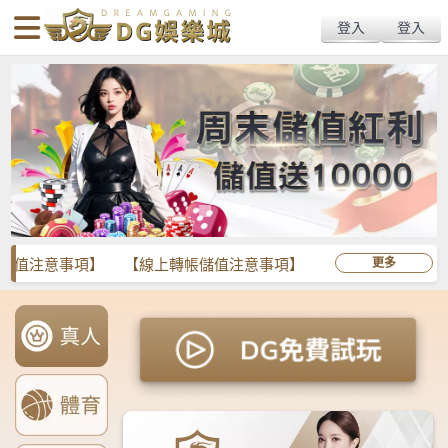
body{overflow:hidden !important;}