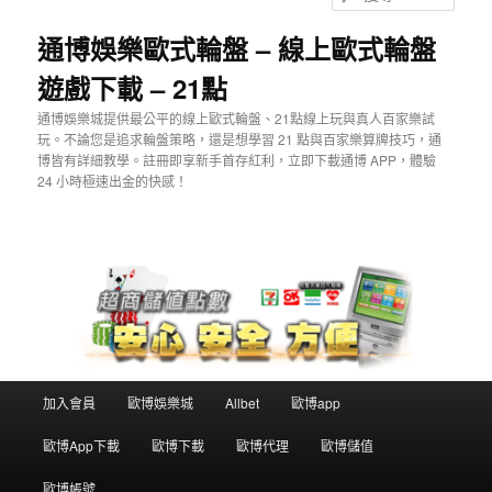
主
尋
要
通博娛樂歐式輪盤 – 線上歐式輪盤
內
遊戲下載 – 21點
容
通博娛樂城提供最公平的線上歐式輪盤、21點線上玩與真人百家樂試
玩。不論您是追求輪盤策略，還是想學習 21 點與百家樂算牌技巧，通
博皆有詳細教學。註冊即享新手首存紅利，立即下載通博 APP，體驗
24 小時極速出金的快感！
主
加入會員
歐博娛樂城
Allbet
歐博app
要
選
歐博App下載
歐博下載
歐博代理
歐博儲值
單
歐博帳號