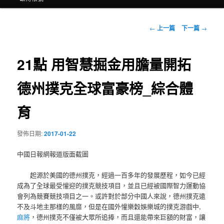
文
←
上一篇
下一篇
→
章
導
覽
21點 用智慧掘金用膽量開拓
德州撲克全球富豪榜_綜合體
育
發佈日期:
2017-01-22
中國日報網報道版面截圖
起源於美國的德州撲克，經過一百多年的發展歷程，如今已經
成為了全球最受懽迎的撲克競技項目，並且已經被國際智力運動協
會列為競賽競技項目之一。或許對於部分中國人來說，德州撲克遠
不及斗地主那樣的風靡，但是在國外懽樂穀娛樂城的撲克游戲中,
麻將
，德州撲克不僅被大眾所追捧，而且還能帶來巨額的財富，讓