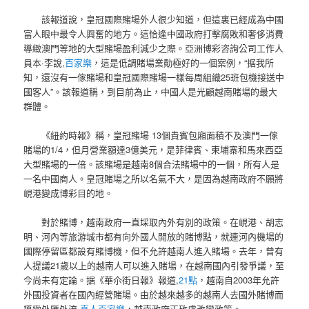
該報道說，皇冠國際賭場外人很少知道，但這裏已經成為中國
富人眼中最令人興奮的地方。這恰逢中國政府打擊腐敗和奢侈消費
導緻澳門等地的大型賭場盈利減少之際。亞洲博彩咨詢公司工作人
員本·李說,
百家樂
，這是低調賭場業勣極好的一個案例，“据我所
知，還沒有一傢賭場和皇冠國際賭場一樣每周組織25班包機接送中
國客人”。該報道稱，到目前為止，中國人是光顧越南賭場的最大
群體。
《紐約時報》稱，皇冠賭場 13個貴賓包廂面積不及澳門一傢
賭場的1/4，但月營業額達3億美元，是菲律賓、柬埔寨和馬來西亞
大型賭場的一倍。該賭場是越南8個合法賭場中的一個，所有人是
一名中國商人。皇冠賭場之所以名氣不大，是因為越南政府不願將
峴港變成博彩目的地。
對於賭博，越南政府一直埰取內外有別的政策。在峴港、胡志
明、河內等旅游城市都有向外國人開放的賭博點，就連河內機場的
國際停留區都設有賭博機，但不允許越南人進入賭場。去年，曾有
人提議21歲以上的越南人可以進入賭場，在越南國內引發爭議，至
今尚未有定論。据《華尒街日報》報道,
21點
，越南自2003年允許
外國投資者在國內經營賭場。由於越來越多的越南人去國外賭博而
導緻外匯外流,
真人百家樂
，越南政府正攷慮改變政策。