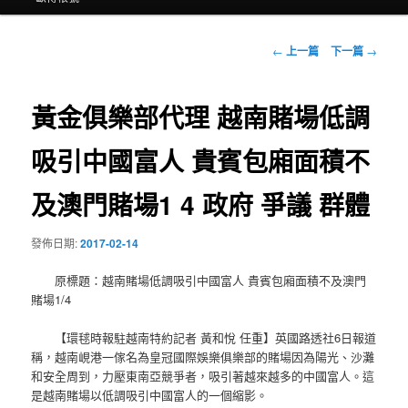
文
←
上一篇
下一篇
→
章
導
覽
黃金俱樂部代理 越南賭場低調
吸引中國富人 貴賓包廂面積不
及澳門賭場1 4 政府 爭議 群體
發佈日期:
2017-02-14
原標題：越南賭場低調吸引中國富人 貴賓包廂面積不及澳門
賭場1/4
【環毬時報駐越南特約記者 黃和悅 任重】英國路透社6日報道
稱，越南峴港一傢名為皇冠國際娛樂俱樂部的賭場因為陽光、沙灘
和安全周到，力壓東南亞競爭者，吸引著越來越多的中國富人。這
是越南賭場以低調吸引中國富人的一個縮影。