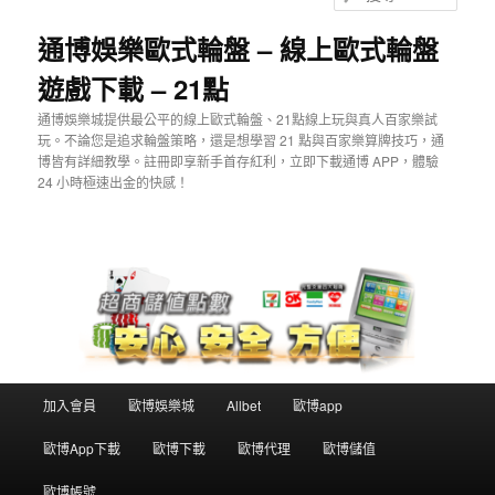
主
尋
要
通博娛樂歐式輪盤 – 線上歐式輪盤
內
遊戲下載 – 21點
容
通博娛樂城提供最公平的線上歐式輪盤、21點線上玩與真人百家樂試
玩。不論您是追求輪盤策略，還是想學習 21 點與百家樂算牌技巧，通
博皆有詳細教學。註冊即享新手首存紅利，立即下載通博 APP，體驗
24 小時極速出金的快感！
主
加入會員
歐博娛樂城
Allbet
歐博app
要
選
歐博App下載
歐博下載
歐博代理
歐博儲值
單
歐博帳號