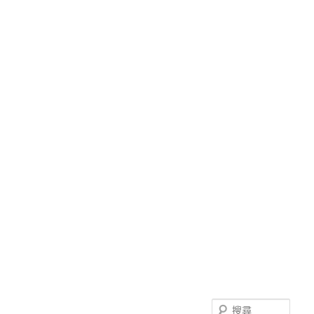
跳
至
搜