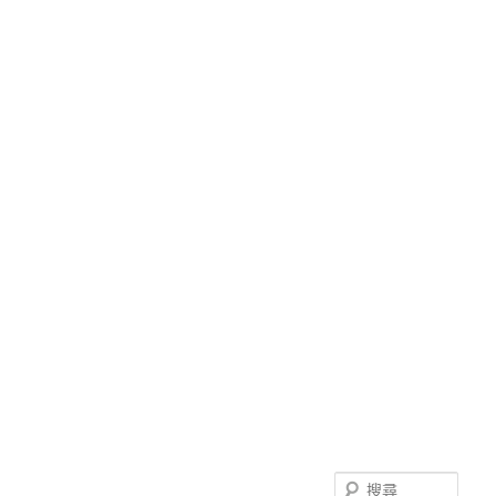
跳
至
搜