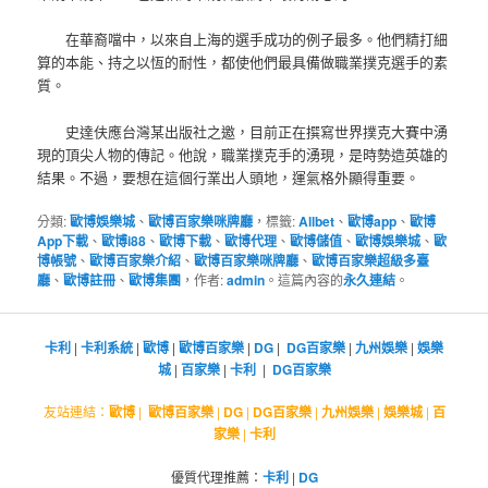
在華裔噹中，以來自上海的選手成功的例子最多。他們精打細
算的本能、持之以恆的耐性，都使他們最具備做職業撲克選手的素
質。
史達伕應台灣某出版社之邀，目前正在撰寫世界撲克大賽中湧
現的頂尖人物的傳記。他說，職業撲克手的湧現，是時勢造英雄的
結果。不過，要想在這個行業出人頭地，運氣格外顯得重要。
分類:
歐博娛樂城
、
歐博百家樂咪牌廳
，標籤:
Allbet
、
歐博app
、
歐博
App下載
、
歐博i88
、
歐博下載
、
歐博代理
、
歐博儲值
、
歐博娛樂城
、
歐
博帳號
、
歐博百家樂介紹
、
歐博百家樂咪牌廳
、
歐博百家樂超級多臺
廳
、
歐博註冊
、
歐博集團
，作者:
admin
。這篇內容的
永久連結
。
卡利
|
卡利系統
|
歐博
|
歐博百家樂
|
DG
|
DG百家樂
|
九州娛樂
|
娛樂
城
|
百家樂
|
卡利
|
DG百家樂
友站連結：
歐博
|
歐博百家樂
|
DG
|
DG百家樂
|
九州娛樂
|
娛樂城
|
百
家樂
|
卡利
優質代理推薦：
卡利
|
DG