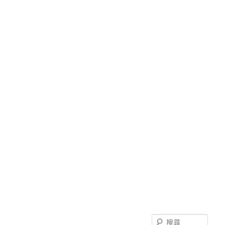
跳
至
搜