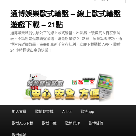
主
尋
要
通博娛樂歐式輪盤 – 線上歐式輪盤
內
遊戲下載 – 21點
容
通博娛樂城提供最公平的線上歐式輪盤、21點線上玩與真人百家樂試
玩。不論您是追求輪盤策略，還是想學習 21 點與百家樂算牌技巧，通
博皆有詳細教學。註冊即享新手首存紅利，立即下載通博 APP，體驗
24 小時極速出金的快感！
主
加入會員
歐博娛樂城
Allbet
歐博app
要
選
歐博App下載
歐博下載
歐博代理
歐博儲值
單
歐博帳號