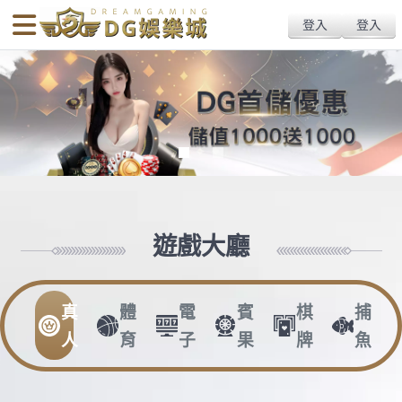
body{overflow:hidden !important;}