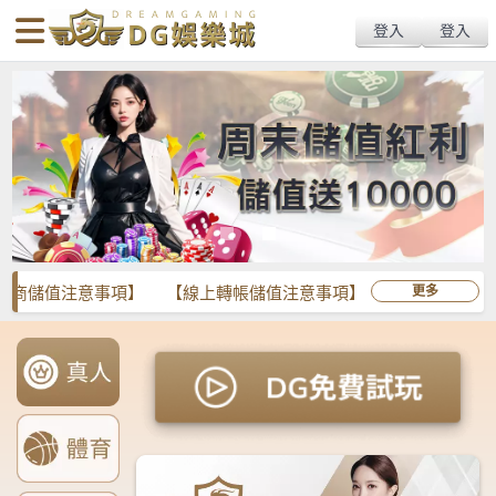
body{overflow:hidden !important;}