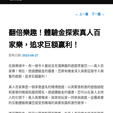
文
←
上一篇
下一篇
→
章
導
覽
翻倍樂趣！體驗金探索真人百
家樂，追求巨額贏利！
發佈日期:
2023-06-27
在娛樂城中，有一個令人著迷且充滿樂趣的遊戲等著您——真人百
家樂！現在，透過體驗金的優惠，您將有機會深入探索這個令人興
奮的遊戲，追求巨額贏利！
真人百家樂是一個享譽盛名的賭博遊戲，以其緊張刺激的遊戲過程
和豪華的賭場氛圍而聞名。透過體驗金的優惠，您可以在真人主持
人的引領下，進入真實賭桌，與其他玩家一同參與遊戲。這種真實
的互動體驗將讓您感受到賭場的真實氛圍和激烈競爭。