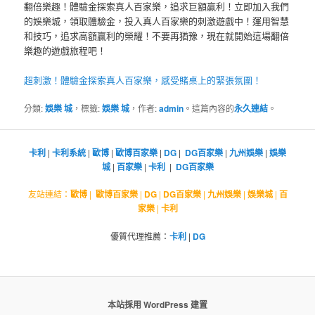
翻倍樂趣！體驗金探索真人百家樂，追求巨額贏利！立即加入我們
的娛樂城，領取體驗金，投入真人百家樂的刺激遊戲中！運用智慧
和技巧，追求高額贏利的榮耀！不要再猶豫，現在就開始這場翻倍
樂趣的遊戲旅程吧！
超刺激！體驗金探索真人百家樂，感受賭桌上的緊張氛圍！
分類:
娛樂 城
，標籤:
娛樂 城
，作者:
admin
。這篇內容的
永久連結
。
卡利
|
卡利系統
|
歐博
|
歐博百家樂
|
DG
|
DG百家樂
|
九州娛樂
|
娛樂
城
|
百家樂
|
卡利
|
DG百家樂
友站連結：
歐博
|
歐博百家樂
|
DG
|
DG百家樂
|
九州娛樂
|
娛樂城
|
百
家樂
|
卡利
優質代理推薦：
卡利
|
DG
本站採用 WordPress 建置