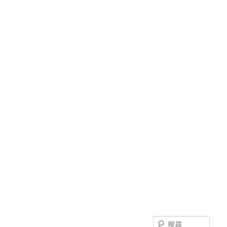
跳
至
搜