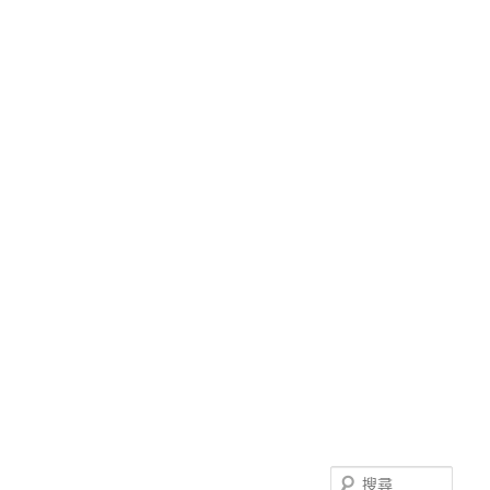
跳
至
搜