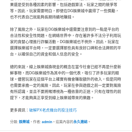
果還是受到各種因素的影響，包括遊戲算法、玩家之間的競爭等
等。因此，玩家需要明白，即使在DG娛樂城中贏得了一些獎勵，
也不代表自己就能夠長期持續地賺錢。
除了風險之外，玩家在DG娛樂城中還需要注意到的一點是平台的
合法性和安全性問題。在網絡世界中，存在著許多不法分子利用玩
家的貪婪心理進行詐騙活動，DG娛樂城也不例外。因此，玩家在
選擇娛樂城平台時，一定要選擇那些具有良好口碑和合法牌照的平
台，以確保自己的資金和個人信息的安全。
總的來說，線上娛樂城換現金的概念在當今社會已經不再是什麼新
鮮事物，而DG娛樂城作為其中的一個代表，吸引了許多玩家的眼
球。儘管玩家在這個平台上確實有機會賺取額外的收入，但是同時
也需要承擔一定的風險。因此，玩家在參與遊戲之前一定要對風險
有所認識，並且不要將賭博視為一種依靠的正途。只有在理性的前
提下，才能夠真正享受到線上娛樂城帶來的樂趣。
更多資訊：
破解PX老虎機台的投注技巧
分類:
娛樂城
，作者:
admin
。這篇內容的
永久連結
。