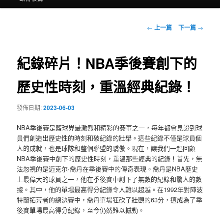
文
←
上一篇
下一篇
→
章
導
覽
紀錄碎片！NBA季後賽創下的
歷史性時刻，重溫經典紀錄！
發佈日期:
2023-06-03
NBA季後賽是籃球界最激烈和精彩的賽事之一，每年都會見證到球
員們創造出歷史性的時刻和破紀錄的壯舉。這些紀錄不僅是球員個
人的成就，也是球隊和整個聯盟的驕傲。現在，讓我們一起回顧
NBA季後賽中創下的歷史性時刻，重溫那些經典的紀錄！首先，無
法忽視的是迈克尔·喬丹在季後賽中的傳奇表現。喬丹是NBA歷史
上最偉大的球員之一，他在季後賽中創下了無數的紀錄和驚人的數
據。其中，他的單場最高得分紀錄令人難以超越。在1992年對陣波
特蘭拓荒者的總決賽中，喬丹單場狂砍了壯觀的63分，這成為了季
後賽單場最高得分紀錄，至今仍然難以撼動。