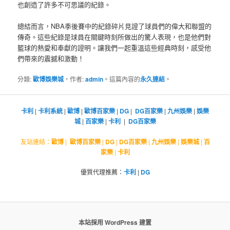
也創造了許多不可思議的紀錄。
總結而言，NBA季後賽中的紀錄碎片見證了球員們的偉大和聯盟的
傳奇。這些紀錄是球員在關鍵時刻所做出的驚人表現，也是他們對
籃球的熱愛和奉獻的證明。讓我們一起重溫這些經典時刻，感受他
們帶來的震撼和激動！
分類:
歐博娛樂城
，作者:
admin
。這篇內容的
永久連結
。
卡利
|
卡利系統
|
歐博
|
歐博百家樂
|
DG
|
DG百家樂
|
九州娛樂
|
娛樂
城
|
百家樂
|
卡利
|
DG百家樂
友站連結：
歐博
|
歐博百家樂
|
DG
|
DG百家樂
|
九州娛樂
|
娛樂城
|
百
家樂
|
卡利
優質代理推薦：
卡利
|
DG
本站採用 WordPress 建置